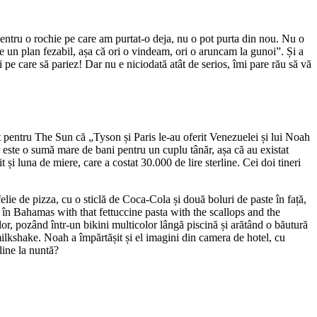
s pentru o rochie pe care am purtat-o deja, nu o pot purta din nou. Nu o
re un plan fezabil, așa că ori o vindeam, ori o aruncam la gunoi”. Și a
e care să pariez! Dar nu e niciodată atât de serios, îmi pare rău să vă
uit pentru The Sun că „Tyson și Paris le-au oferit Venezuelei și lui Noah
că este o sumă mare de bani pentru un cuplu tânăr, așa că au existat
și luna de miere, care a costat 30.000 de lire sterline. Cei doi tineri
felie de pizza, cu o sticlă de Coca-Cola și două boluri de paste în față,
n Bahamas with that fettuccine pasta with the scallops and the
or, pozând într-un bikini multicolor lângă piscină și arătând o băutură
 milkshake. Noah a împărtășit și el imagini din camera de hotel, cu
line la nuntă?