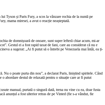
lui Tyson și Paris Fury, a scos la vânzare rochia de la nuntă pe
s Fury, mama miresei, a avut o reacție neașteptată.
rochia de domnișoară de onoare, sunt super lefteră chiar acum, mi-ar
t”. Gestul ei a fost rapid taxat de fani, care au considerat că nu e
ineva a sugerat: „Ai fi putut să o întrebi pe Venezuela mai întâi, ea ți-
. Nu o poate purta din nou”, a declarat Paris, liniștind spiritele. Când
o abordare destul de relaxată pentru o situație care ar fi putut
usute manual, purtată o singură dată, trena nu vine cu ea, doar fusta
că anunțul a fost ulterior retras de pe Vinted (fie s-a vândut, fie