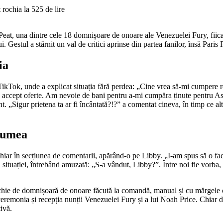
at, una dintre cele 18 domnișoare de onoare ale Venezuelei Fury, fiica 
i. Gestul a stârnit un val de critici aprinse din partea fanilor, însă Pari
ia
TikTok, unde a explicat situația fără perdea: „Cine vrea să-mi cumpere 
ă, accept oferte. Am nevoie de bani pentru a-mi cumpăra ținute pentru Asco
. „Sigur prietena ta ar fi încântată?!?” a comentat cineva, în timp ce altc
 lumea
hiar în secțiunea de comentarii, apărând-o pe Libby. „I-am spus să o facă
ituației, întrebând amuzată: „S-a vândut, Libby?”. Între noi fie vorba, e 
rochie de domnișoară de onoare făcută la comandă, manual și cu mărgele c
 ceremonia și recepția nunții Venezuelei Fury și a lui Noah Price. Chiar da
ivă.