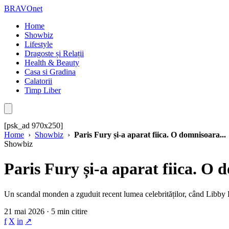
BRAVOnet
Home
Showbiz
Lifestyle
Dragoste și Relații
Health & Beauty
Casa si Gradina
Calatorii
Timp Liber
[psk_ad 970x250]
Home
›
Showbiz
›
Paris Fury și-a aparat fiica. O domnisoara...
Showbiz
Paris Fury și-a aparat fiica. O 
Un scandal monden a zguduit recent lumea celebrităților, când Libby Pe
21 mai 2026 · 5 min citire
f
X
in
↗