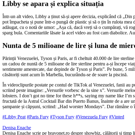
Libby se apara și explica situația
Într-un alt video, Libby a ținut să-și apere decizia, explicând că „Din 
pot împacheta și pune într-o pungă de plastic și să o țin în rulota mea
adăugat, cu o notă de umor: „Așa că, dacă vreți să o cumpărați, vă rog
sparg bula. Comentariile lăsate la acel video au fost cam diabolice. 
Nunta de 5 milioane de lire și luna de mie
Părinții Venezuelei, Tyson și Paris, ar fi cheltuit 40.000 de lire sterli
un cadou de nuntă de 5 milioane de lire sterline pentru a-și începe viaț
sentimente amestecate, dar depinde de Tyson și Paris”. Pe bune, 5 milioa
căsătoriți sunt acum în Marbella, bucurându-se de soare la piscină.
În videoclipurile postate pe contul de TikTok al Venezuelei, fanii au put
scriind peste imagine: „Versurile vorbesc de la sine x”. Versurile m
lobsters. I don’t got no time for these h**s, saying my name like I’m s
fructată de la Astral Cocktail Bar din Puerto Banus, înainte de a are un
șampanie și căpșuni, scriind: „Had worster Mondays”. Dar rămâne o într
#Libby Peat
#Paris Fury
#Tyson Fury
#Venezuela Fury
#Vinted
Denisa Enache
Denisa Enache scrie pe bravonet.ro despre showbiz, călătorii și timp li