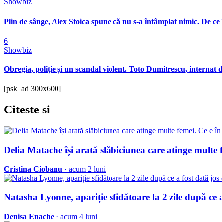
Showbiz
Plin de sânge, Alex Stoica spune că nu s-a întâmplat nimic. De ce 
6
Showbiz
Obregia, poliție și un scandal violent. Toto Dumitrescu, internat d
[psk_ad 300x600]
Citeste
si
Delia Matache își arată slăbiciunea care atinge multe f
Cristina Ciobanu
· acum 2 luni
Natasha Lyonne, apariție sfidătoare la 2 zile după ce a
Denisa Enache
· acum 4 luni