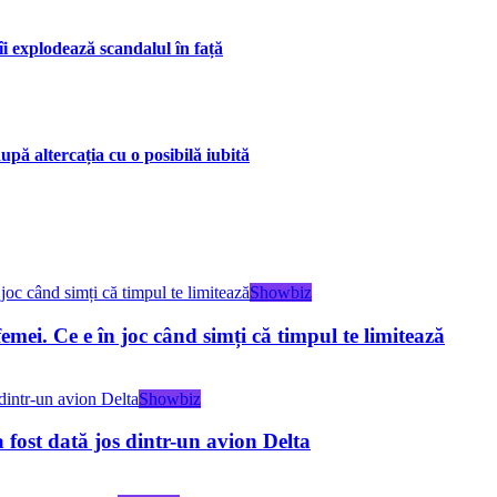
îi explodează scandalul în față
upă altercația cu o posibilă iubită
Showbiz
emei. Ce e în joc când simți că timpul te limitează
Showbiz
 fost dată jos dintr-un avion Delta