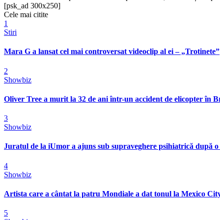
[psk_ad 300x250]
Cele mai citite
1
Stiri
Mara G a lansat cel mai controversat videoclip al ei – „Trotinete”
2
Showbiz
Oliver Tree a murit la 32 de ani într-un accident de elicopter în Bra
3
Showbiz
Juratul de la iUmor a ajuns sub supraveghere psihiatrică după o
4
Showbiz
Artista care a cântat la patru Mondiale a dat tonul la Mexico City
5