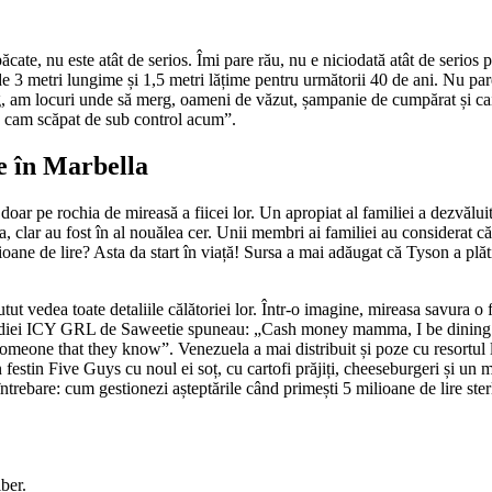
păcate, nu este atât de serios. Îmi pare rău, nu e niciodată atât de serio
 de 3 metri lungime și 1,5 metri lățime pentru următorii 40 de ani. Nu pa
, am locuri unde să merg, oameni de văzut, șampanie de cumpărat și cai p
Au cam scăpat de sub control acum”.
re în Marbella
ne doar pe rochia de mireasă a fiicei lor. Un apropiat al familiei a dezvăl
a, clar au fost în al nouălea cer. Unii membri ai familiei au considerat 
ne de lire? Asta da start în viață! Sursa a mai adăugat că Tyson a plătit 
ut vedea toate detaliile călătoriei lor. Într-o imagine, mireasa savura o 
elodiei ICY GRL de Saweetie spuneau: „Cash money mamma, I be dining î
omeone that they know”. Venezuela a mai distribuit și poze cu resortul l
 festin Five Guys cu noul ei soț, cu cartofi prăjiți, cheeseburgeri și un
ebare: cum gestionezi așteptările când primești 5 milioane de lire ster
ber.