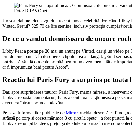
Foto: BRAVOnet
Un scandal monden a zguduit recent lumea celebrităților, când Libby Pe
Vinted. Prețul? 525,70 de lire sterline, inclusiv protecția cumpărătorulu
De ce a vandut domnisoara de onoare roch
Libby Peat a postat pe 20 mai un anunț pe Vinted, dar și un video pe 
prinde bine banii”. În descrierea clipului, ea a adăugat: „Sunt serioas
potrivit să vândă o rochie primită pentru un eveniment atât de important
ar fi împrumutat bani pentru Ascot”.
Reactia lui Paris Fury a surprins pe toata
Dar, spre surprinderea tuturor, Paris Fury, mama miresei, a intervenit c
Libby a repostat comentariul, Paris a continuat să glumească pe seama s
degenera într-un scandal adevărat.
Pe baza informațiilor publicate de
Mirror
, rochia, descrisă ca fiind „
strânsă pe corp și corset mărimea 8 cu șiret la spate”, a fost purtată la
Libby a renunțat la idee), prețul și detaliile au rămas în memoria colect