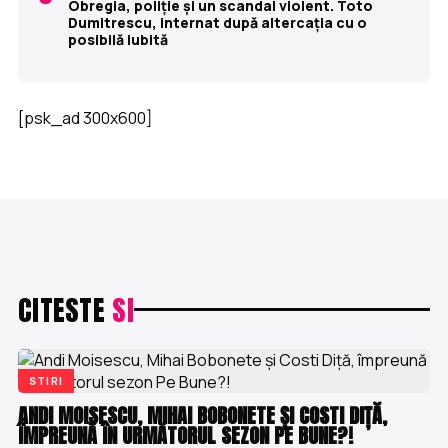
Obregia, poliție și un scandal violent. Toto
Dumitrescu, internat după altercația cu o
posibilă iubită
[psk_ad 300x600]
CITESTE
SI
STIRI
ANDI MOISESCU, MIHAI BOBONETE ȘI COSTI DIȚĂ,
ÎMPREUNĂ ÎN URMĂTORUL SEZON PE BUNE?!