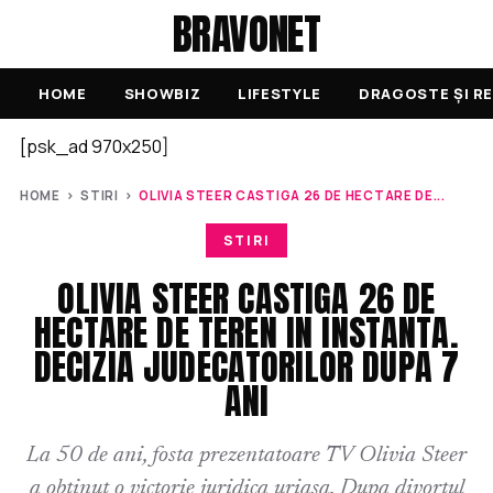
BRAVONET
HOME
SHOWBIZ
LIFESTYLE
DRAGOSTE ȘI RE
[psk_ad 970x250]
HOME
›
STIRI
›
OLIVIA STEER CASTIGA 26 DE HECTARE DE...
STIRI
OLIVIA STEER CASTIGA 26 DE
HECTARE DE TEREN IN INSTANTA.
DECIZIA JUDECATORILOR DUPA 7
ANI
La 50 de ani, fosta prezentatoare TV Olivia Steer
a obtinut o victorie juridica uriasa. Dupa divortul