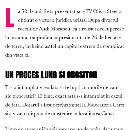
L
a 50 de ani, fosta prezentatoare TV Olivia Steer a
obtinut o victorie juridica uriasa. Dupa divortul
recent de Andi Moisescu, ea a reusit sa recupereze
in instanta o suprafata impresionanta de 26 de hectare
de teren, incheind astfel un capitol extrem de complicat
din viata ei.
UN PROCES LUNG SI OBOSITOR
Ti s-a intamplat vreodata sa te lupti cu morile de vant
ale birocratiei? Ei bine, exact asta s-a intamplat in cazul
de fata. Dosarul a fost deschis initial la Judecatoria Carei
si a vizat o disputa de mostenire in localitatea Cauas.
Timp de sapte ani lungi (aproape un deceniu, daca stam