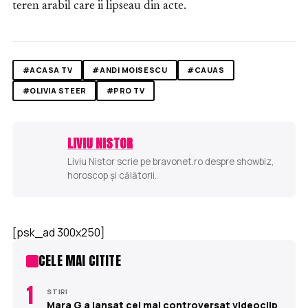
teren arabil care ii lipseau din acte.
#ACASA TV
#ANDI MOISESCU
#CAUAS
#OLIVIA STEER
#PRO TV
LIVIU NISTOR
Liviu Nistor scrie pe bravonet.ro despre showbiz,
horoscop și călătorii.
[psk_ad 300x250]
CELE MAI CITITE
1
STIRI
Mara G a lansat cel mai controversat videoclip