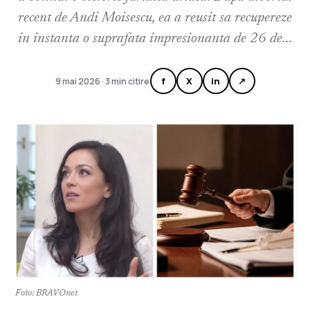
recent de Andi Moisescu, ea a reusit sa recupereze
in instanta o suprafata impresionanta de 26 de...
f
X
in
↗
9 mai 2026 · 3 min citire
Foto: BRAVOnet