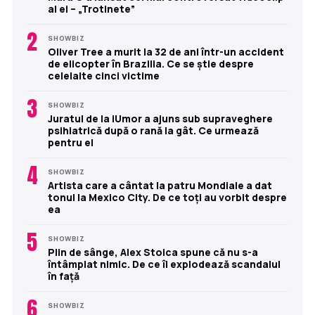
al ei – „Trotinete”
2
SHOWBIZ
Oliver Tree a murit la 32 de ani într-un accident
de elicopter în Brazilia. Ce se știe despre
celelalte cinci victime
3
SHOWBIZ
Juratul de la iUmor a ajuns sub supraveghere
psihiatrică după o rană la gât. Ce urmează
pentru el
4
SHOWBIZ
Artista care a cântat la patru Mondiale a dat
tonul la Mexico City. De ce toți au vorbit despre
ea
5
SHOWBIZ
Plin de sânge, Alex Stoica spune că nu s-a
întâmplat nimic. De ce îi explodează scandalul
în față
6
SHOWBIZ