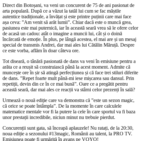
Direct din Botoșani, va veni un concurent de 75 de ani pasionat de
arta populară. După ce a văzut la tatăl lui cum se fac măștile
autentice tradiționale, a învățat și este printre puținii care mai face
așa ceva: ”Am venit să arăt lumii”. Chiar dacă este o muncă grea,
pasiunea este mai puternică, iar în această seară vrea să le ofere celor
de acasă un cadou: atât o imagine a muncii lui, cât și o doină
încărcată de emoție. În plus, pe lângă acestea, el mai are și un mesaj
special de transmis Andrei, dar mai ales lui Cătălin Măruță. Despre
ce este vorba, aflăm în doar câteva ore.
Tot diseară, o tânără pasionată de dans va veni în emisiune pentru a
arăta ce a reușit să construiască până la acest moment. Admite că
muncește ore în șir să atingă perfecțiunea și că face trei stiluri diferite
de dans. ”Repet foarte mult până-mi iese mișcarea sau dansul. Prin
repetiții, devin din ce în ce mai bună”. Oare ce a pregătit pentru
această seară, dar mai ales ce reacții va stârni celor prezenți în sală?
Urmează o nouă ediție care va demonstra că ”este un sezon magic,
că orice se poate întâmpla”. De la momente în care calculele
matematice mentale vor fi la putere la cele în care sportul va fi baza
unor prestații incredibile, niciun minut nu trebuie pierdut.
Concurenții sunt gata, să înceapă aplauzele! Nu ratați, de la 20:30,
noua ediție a sezonului #13magic, Românii au talent, la PRO TV.
Emisiunea poate fi urmărită în avans pe VOYO!