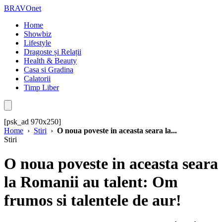
BRAVOnet
Home
Showbiz
Lifestyle
Dragoste și Relații
Health & Beauty
Casa si Gradina
Calatorii
Timp Liber
[psk_ad 970x250]
Home
›
Stiri
›
O noua poveste in aceasta seara la...
Stiri
O noua poveste in aceasta seara
la Romanii au talent: Om
frumos si talentele de aur!