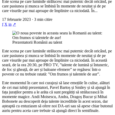
Este scena pe care luminile strălucesc mai puternic decât oricând, pe
care pasiunea și munca se îmbină în momente de neuitat și de pe
care visurile par mai aproape de împlinire ca niciodată. În...
17 februarie 2023 · 3 min citire
f
X
in
↗
Prezentatorii Românii au talent
Este scena pe care luminile strălucesc mai puternic decât oricând, pe
care pasiunea și munca se îmbină în momente de neuitat și de pe
care visurile par mai aproape de împlinire ca niciodată. În această
seară, de la ora 20:30, pe PRO TV, ”talente de lumină și întuneric,
de foc și gheață, de aer și baloane efemere” se regăsesc într-o
poveste ce nu trebuie ratată: ”Om frumos și talentele de aur”.
Este momentul în care noi curajoși să lase emoțiile în culise, alături
de cei mai iubiți prezentatori, Pavel Bartoș și Smiley și să ajungă în
fața juraților pentru a le arăta că sunt pregătiți să strălucească în
momente magice. Andi Moisescu, Andra, Dragoș Bucur și Mihai
Bobonete au descoperit deja talente incredibile în acest sezon, dar
așteaptă cu entuziasm să ofere noi DA-uri sau să apese chiar butonul
auriu pentru aceia care trebuie să ajungă direct în semifinale.