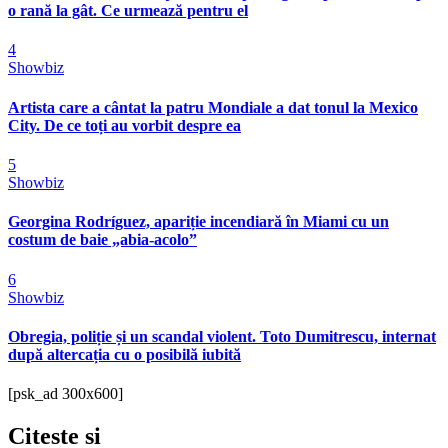
o rană la gât. Ce urmează pentru el
4
Showbiz
Artista care a cântat la patru Mondiale a dat tonul la Mexico
City. De ce toți au vorbit despre ea
5
Showbiz
Georgina Rodríguez, apariție incendiară în Miami cu un
costum de baie „abia-acolo”
6
Showbiz
Obregia, poliție și un scandal violent. Toto Dumitrescu, internat
după altercația cu o posibilă iubită
[psk_ad 300x600]
Citeste
si