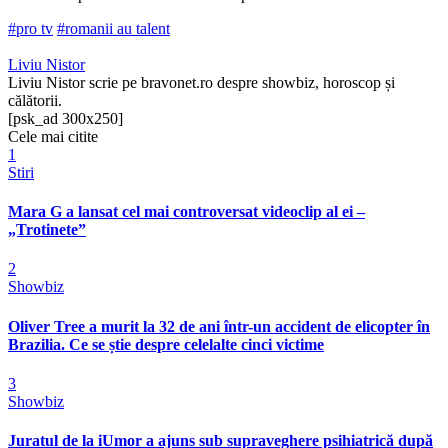
#pro tv
#romanii au talent
Liviu Nistor
Liviu Nistor scrie pe bravonet.ro despre showbiz, horoscop și
călătorii.
[psk_ad 300x250]
Cele mai citite
1
Stiri
Mara G a lansat cel mai controversat videoclip al ei –
„Trotinete”
2
Showbiz
Oliver Tree a murit la 32 de ani într-un accident de elicopter în
Brazilia. Ce se știe despre celelalte cinci victime
3
Showbiz
Juratul de la iUmor a ajuns sub supraveghere psihiatrică după