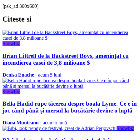
[psk_ad 300x600]
Citeste
si
Showbiz
Brian Littrell de la Backstreet Boys, amenințat cu
incendierea casei de 3,8 milioane $
Denisa Enache
· acum 5 luni
Showbiz
Bella Hadid rupe tăcerea despre boala Lyme. Ce e în
joc când până și mersul la bucătărie devine o luptă
Diana Munteanu
· acum o lună
Showbiz