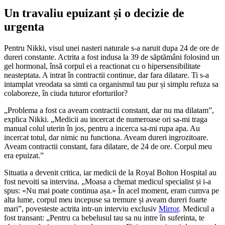
Un travaliu epuizant și o decizie de
urgenta
Pentru Nikki, visul unei nasteri naturale s-a naruit dupa 24 de ore de
dureri constante. Actrita a fost indusa la 39 de săptămâni folosind un
gel hormonal, însă corpul ei a reactionat cu o hipersensibilitate
neasteptata. A intrat în contractii continue, dar fara dilatare. Ti s-a
intamplat vreodata sa simti ca organismul tau pur și simplu refuza sa
colaboreze, în ciuda tuturor eforturilor?
„Problema a fost ca aveam contractii constant, dar nu ma dilatam”,
explica Nikki. „Medicii au incercat de numeroase ori sa-mi traga
manual colul uterin în jos, pentru a incerca sa-mi rupa apa. Au
incercat totul, dar nimic nu functiona. Aveam dureri ingrozitoare.
Aveam contractii constant, fara dilatare, de 24 de ore. Corpul meu
era epuizat.”
Situatia a devenit critica, iar medicii de la Royal Bolton Hospital au
fost nevoiti sa intervina. „Moasa a chemat medicul specialist și i-a
spus: «Nu mai poate continua așa.» În acel moment, eram cumva pe
alta lume, corpul meu incepuse sa tremure și aveam dureri foarte
mari”, povesteste actrita intr-un interviu exclusiv
Mirror
. Medicul a
fost transant: „Pentru ca bebelusul tau sa nu intre în suferinta, te