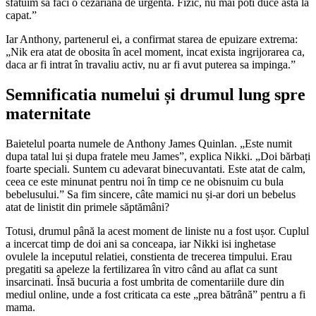
sfatuim sa faci o cezariana de urgenta. Fizic, nu mai poti duce asta la
capat.”
Iar Anthony, partenerul ei, a confirmat starea de epuizare extrema:
„Nik era atat de obosita în acel moment, incat exista ingrijorarea ca,
daca ar fi intrat în travaliu activ, nu ar fi avut puterea sa impinga.”
Semnificatia numelui și drumul lung spre
maternitate
Baietelul poarta numele de Anthony James Quinlan. „Este numit
dupa tatal lui și dupa fratele meu James”, explica Nikki. „Doi bărbați
foarte speciali. Suntem cu adevarat binecuvantati. Este atat de calm,
ceea ce este minunat pentru noi în timp ce ne obisnuim cu bula
bebelusului.” Sa fim sincere, câte mamici nu și-ar dori un bebelus
atat de linistit din primele săptămâni?
Totusi, drumul până la acest moment de liniste nu a fost ușor. Cuplul
a incercat timp de doi ani sa conceapa, iar Nikki isi inghetase
ovulele la inceputul relatiei, constienta de trecerea timpului. Erau
pregatiti sa apeleze la fertilizarea în vitro când au aflat ca sunt
insarcinati. Însă bucuria a fost umbrita de comentariile dure din
mediul online, unde a fost criticata ca este „prea bătrână” pentru a fi
mama.