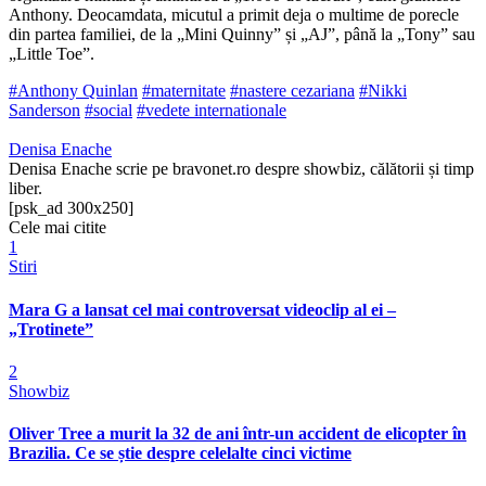
Anthony. Deocamdata, micutul a primit deja o multime de porecle
din partea familiei, de la „Mini Quinny” și „AJ”, până la „Tony” sau
„Little Toe”.
#Anthony Quinlan
#maternitate
#nastere cezariana
#Nikki
Sanderson
#social
#vedete internationale
Denisa Enache
Denisa Enache scrie pe bravonet.ro despre showbiz, călătorii și timp
liber.
[psk_ad 300x250]
Cele mai citite
1
Stiri
Mara G a lansat cel mai controversat videoclip al ei –
„Trotinete”
2
Showbiz
Oliver Tree a murit la 32 de ani într-un accident de elicopter în
Brazilia. Ce se știe despre celelalte cinci victime