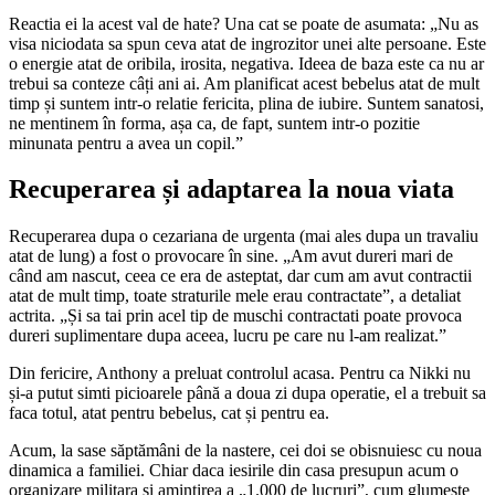
Reactia ei la acest val de hate? Una cat se poate de asumata: „Nu as
visa niciodata sa spun ceva atat de ingrozitor unei alte persoane. Este
o energie atat de oribila, irosita, negativa. Ideea de baza este ca nu ar
trebui sa conteze câți ani ai. Am planificat acest bebelus atat de mult
timp și suntem intr-o relatie fericita, plina de iubire. Suntem sanatosi,
ne mentinem în forma, așa ca, de fapt, suntem intr-o pozitie
minunata pentru a avea un copil.”
Recuperarea și adaptarea la noua viata
Recuperarea dupa o cezariana de urgenta (mai ales dupa un travaliu
atat de lung) a fost o provocare în sine. „Am avut dureri mari de
când am nascut, ceea ce era de asteptat, dar cum am avut contractii
atat de mult timp, toate straturile mele erau contractate”, a detaliat
actrita. „Și sa tai prin acel tip de muschi contractati poate provoca
dureri suplimentare dupa aceea, lucru pe care nu l-am realizat.”
Din fericire, Anthony a preluat controlul acasa. Pentru ca Nikki nu
și-a putut simti picioarele până a doua zi dupa operatie, el a trebuit sa
faca totul, atat pentru bebelus, cat și pentru ea.
Acum, la sase săptămâni de la nastere, cei doi se obisnuiesc cu noua
dinamica a familiei. Chiar daca iesirile din casa presupun acum o
organizare militara și amintirea a „1.000 de lucruri”, cum glumeste