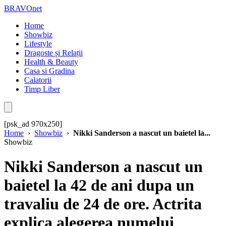
BRAVOnet
Home
Showbiz
Lifestyle
Dragoste și Relații
Health & Beauty
Casa si Gradina
Calatorii
Timp Liber
[psk_ad 970x250]
Home
›
Showbiz
›
Nikki Sanderson a nascut un baietel la...
Showbiz
Nikki Sanderson a nascut un
baietel la 42 de ani dupa un
travaliu de 24 de ore. Actrita
explica alegerea numelui