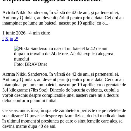
Actrita Nikki Sanderson, în vârstă de 42 de ani, și partenerul ei,
Anthony Quinlan, au devenit părinți pentru prima data. Cei doi au
intampinat pe lume un baietel, nascut pe 19 aprilie, cu o...
1 iunie 2026 · 4 min citire
f
X
in
↗
Foto: BRAVOnet
Actrita Nikki Sanderson, în vârstă de 42 de ani, și partenerul ei,
Anthony Quinlan, au devenit părinți pentru prima data. Cei doi au
intampinat pe lume un baietel, nascut pe 19 aprilie, cu o greutate de
3,4 kilograme (7lbs 9oz). Dincolo de bucuria evidenta, cuplul a
vorbit deschis despre complicatiile unei nasteri care nu a decurs
deloc conform planului initial.
Ce se ascunde, însă, în spatele zambetelor perfecte de pe retelele de
socializare? O poveste despre epuizare fizica, decizii medicale luate
în ultimul moment și presiunea pe care o simt femeile care aleg sa
devina mame dupa 40 de ani.