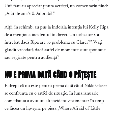
Unii fani au apreciat ținuta actriței, un comentariu fiind:
„Atât de anii ’60. Adorabil.”
Alții, în schimb, au pus la îndoială intenția lui Kelly Ripa
de a menționa incidentul în direct. Un utilizator s-a
întrebat dacă Ripa are „o problemă cu Glaser?”. V-ați
gândit vreodată dacă astfel de momente sunt spontane
sau regizate pentru audiență?
NU E PRIMA DATĂ CÂND O PĂȚEȘTE
E drept că nu este pentru prima dată când Nikki Glaser
se confruntă cu o astfel de situație. În luna ianuarie,
comedianta a avut un alt incident vestimentar în timp
ce făcea un lip-sync pe piesa „Whose Afraid of Little