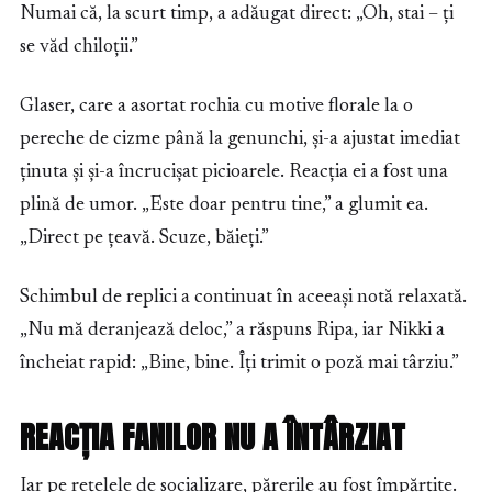
Numai că, la scurt timp, a adăugat direct: „Oh, stai – ți
se văd chiloții.”
Glaser, care a asortat rochia cu motive florale la o
pereche de cizme până la genunchi, și-a ajustat imediat
ținuta și și-a încrucișat picioarele. Reacția ei a fost una
plină de umor. „Este doar pentru tine,” a glumit ea.
„Direct pe țeavă. Scuze, băieți.”
Schimbul de replici a continuat în aceeași notă relaxată.
„Nu mă deranjează deloc,” a răspuns Ripa, iar Nikki a
încheiat rapid: „Bine, bine. Îți trimit o poză mai târziu.”
REACȚIA FANILOR NU A ÎNTÂRZIAT
Iar pe rețelele de socializare, părerile au fost împărțite.