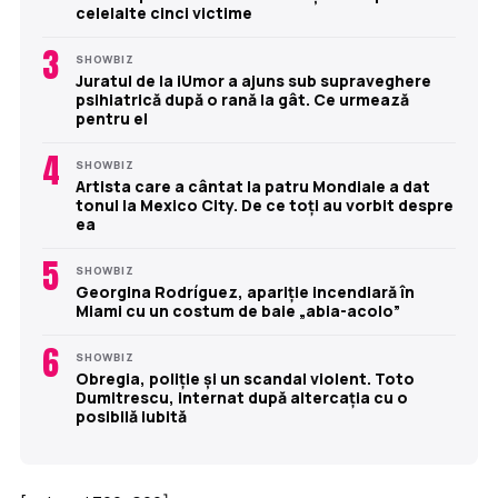
celelalte cinci victime
3
SHOWBIZ
Juratul de la iUmor a ajuns sub supraveghere
psihiatrică după o rană la gât. Ce urmează
pentru el
4
SHOWBIZ
Artista care a cântat la patru Mondiale a dat
tonul la Mexico City. De ce toți au vorbit despre
ea
5
SHOWBIZ
Georgina Rodríguez, apariție incendiară în
Miami cu un costum de baie „abia-acolo”
6
SHOWBIZ
Obregia, poliție și un scandal violent. Toto
Dumitrescu, internat după altercația cu o
posibilă iubită