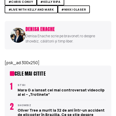
#CHRIS CONVY
#KELLY RIPA
#LIVE WITH KELLY AND MARK
#NIKKI GLASER
DENISA ENACHE
Denisa Enache scrie pe bravonet.ro despre
showbiz, călătorii și timp liber.
[psk_ad 300x250]
CELE MAI CITITE
1
STIRI
Mara G a lansat cel mai controversat videoclip
al ei – „Trotinete”
2
SHOWBIZ
Oliver Tree a murit la 32 de ani într-un accident
de elicopter în Brazilia. Ce se știe despre