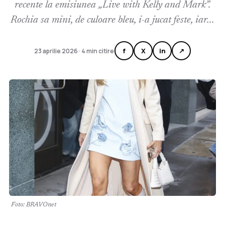
recente la emisiunea „Live with Kelly and Mark”.
Rochia sa mini, de culoare bleu, i-a jucat feste, iar...
f
X
in
↗
23 aprilie 2026 · 4 min citire
Foto: BRAVOnet