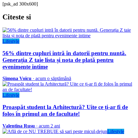
[psk_ad 300x600]
Citeste
si
Lifestyle
56% dintre cupluri intră în datorii pentru nuntă.
Generația Z taie lista și nota de plată pentru
evenimente intime
Simona Voicu
· acum o săptămână
Lifestyle
Proaspăt student la Arhitectură? Uite ce ți-ar fi de
folos în primul an de facultate!
Valentina Rusu
· acum 2 ani
Lifestyle