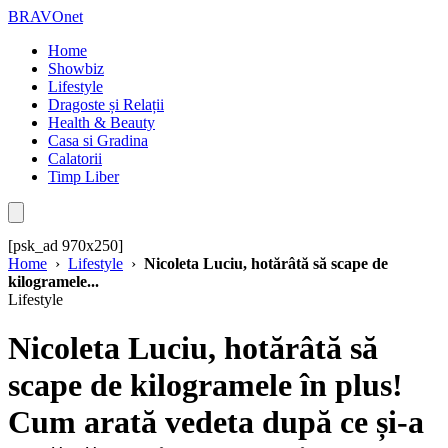
BRAVOnet
Home
Showbiz
Lifestyle
Dragoste și Relații
Health & Beauty
Casa si Gradina
Calatorii
Timp Liber
[psk_ad 970x250]
Home
›
Lifestyle
›
Nicoleta Luciu, hotărâtă să scape de
kilogramele...
Lifestyle
Nicoleta Luciu, hotărâtă să
scape de kilogramele în plus!
Cum arată vedeta după ce și-a