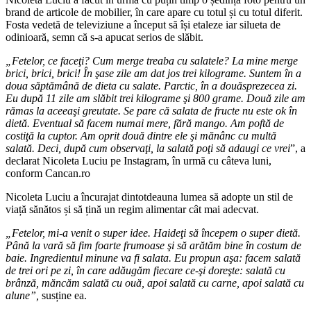
brand de articole de mobilier, în care apare cu totul și cu totul diferit.
Fosta vedetă de televiziune a început să își etaleze iar silueta de
odinioară, semn că s-a apucat serios de slăbit.
„Fetelor, ce faceţi? Cum merge treaba cu salatele? La mine merge
brici, brici, brici! În şase zile am dat jos trei kilograme. Suntem în a
doua săptămână de dieta cu salate. Parctic, în a douăsprezecea zi.
Eu după 11 zile am slăbit trei kilograme şi 800 grame. Două zile am
rămas la aceeaşi greutate. Se pare că salata de fructe nu este ok în
dietă. Eventual să facem numai mere, fără mango. Am poftă de
costiţă la cuptor. Am oprit două dintre ele şi mănânc cu multă
salată. Deci, după cum observaţi, la salată poţi să adaugi ce vrei
”, a
declarat Nicoleta Luciu pe Instagram, în urmă cu câteva luni,
conform Cancan.ro
Nicoleta Luciu a încurajat dintotdeauna lumea să adopte un stil de
viață sănătos și să țină un regim alimentar cât mai adecvat.
„Fetelor, mi-a venit o super idee. Haideţi să începem o super dietă.
Până la vară să fim foarte frumoase şi să arătăm bine în costum de
baie. Ingredientul minune va fi salata. Eu propun aşa: facem salată
de trei ori pe zi, în care adăugăm fiecare ce-şi doreşte: salată cu
brânză, măncăm salată cu ouă, apoi salată cu carne, apoi salată cu
alune”,
susține ea.