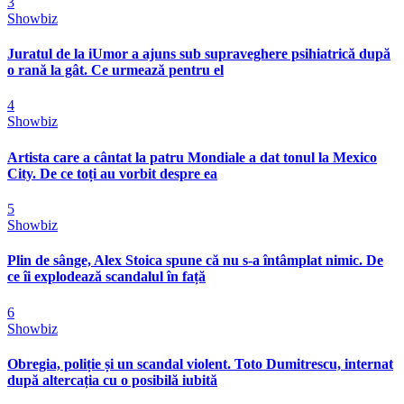
3
Showbiz
Juratul de la iUmor a ajuns sub supraveghere psihiatrică după
o rană la gât. Ce urmează pentru el
4
Showbiz
Artista care a cântat la patru Mondiale a dat tonul la Mexico
City. De ce toți au vorbit despre ea
5
Showbiz
Plin de sânge, Alex Stoica spune că nu s-a întâmplat nimic. De
ce îi explodează scandalul în față
6
Showbiz
Obregia, poliție și un scandal violent. Toto Dumitrescu, internat
după altercația cu o posibilă iubită