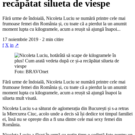
recăpătat silueta de viespe
Fără urme de îndoială, Nicoleta Luciu se numără printre cele mai
frumoase femei din România și, cu toate că a pierdut la un anumit
moment lupta cu kilogramele, acum a reușit să ajungă înapoi...
17 noiembrie 2019 · 2 min citire
f
X
in
↗
Foto: BRAVOnet
Fără urme de îndoială, Nicoleta Luciu se numără printre cele mai
frumoase femei din România și, cu toate că a pierdut la un anumit
moment lupta cu kilogramele, acum a reușit să ajungă înapoi la
silueta mult visată.
Nicoleta Luciu s-a săturat de aglomerația din București și s-a retras
la Miercurea Ciuc, acolo unde a decis să își dedice tot timpul familiei
ei, însă nu se oprește din a fi una dintre cele mai sexy femei din
România.
Nicoleta Luciu a făcut în urmă cu puțin timp o ședință foto pentru un