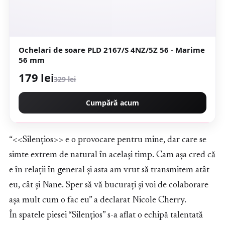
Ochelari de soare PLD 2167/S 4NZ/5Z 56 - Marime
56 mm
179 lei
329 lei
Cumpără acum
“<<Silențios>> e o provocare pentru mine, dar care se
simte extrem de natural în același timp. Cam așa cred că
e în relații în general și asta am vrut să transmitem atât
eu, cât și Nane. Sper să vă bucurați și voi de colaborare
așa mult cum o fac eu” a declarat Nicole Cherry.
În spatele piesei “Silențios” s-a aflat o echipă talentată