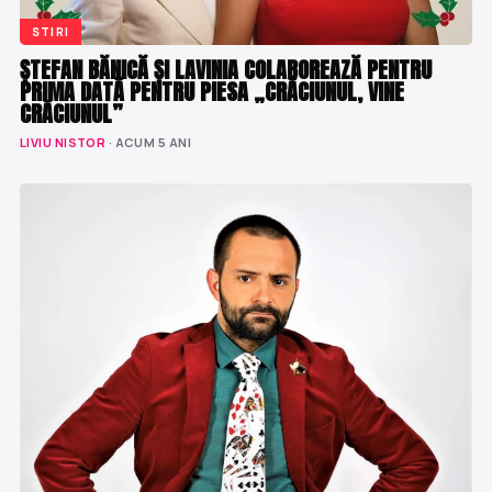
STIRI
ȘTEFAN BĂNICĂ ȘI LAVINIA COLABOREAZĂ PENTRU
PRIMA DATĂ PENTRU PIESA „CRĂCIUNUL, VINE
CRĂCIUNUL”
LIVIU NISTOR
· ACUM 5 ANI