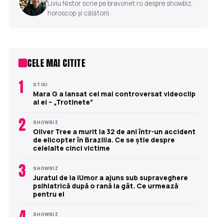
Liviu Nistor scrie pe bravonet.ro despre showbiz,
horoscop și călătorii.
CELE MAI CITITE
1
STIRI
Mara G a lansat cel mai controversat videoclip
al ei – „Trotinete”
2
SHOWBIZ
Oliver Tree a murit la 32 de ani într-un accident
de elicopter în Brazilia. Ce se știe despre
celelalte cinci victime
3
SHOWBIZ
Juratul de la iUmor a ajuns sub supraveghere
psihiatrică după o rană la gât. Ce urmează
pentru el
4
SHOWBIZ