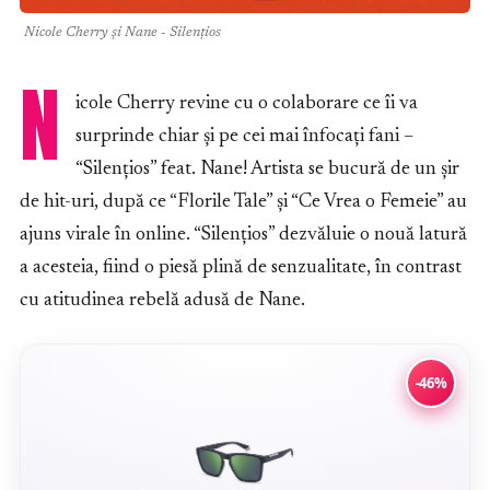
Nicole Cherry și Nane - Silențios
N
icole Cherry revine cu o colaborare ce îi va
surprinde chiar și pe cei mai înfocați fani –
“Silențios” feat. Nane! Artista se bucură de un șir
de hit-uri, după ce “Florile Tale” și “Ce Vrea o Femeie” au
ajuns virale în online. “Silențios” dezvăluie o nouă latură
a acesteia, fiind o piesă plină de senzualitate, în contrast
cu atitudinea rebelă adusă de Nane.
-46%