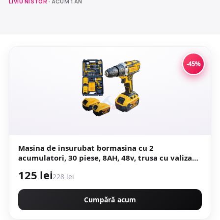
LIVIU NISTOR
· ACUM 1 AN
-45%
Masina de insurubat bormasina cu 2
acumulatori, 30 piese, 8AH, 48v, trusa cu valiza
Protools CMP1664
125 lei
228 lei
Cumpără acum