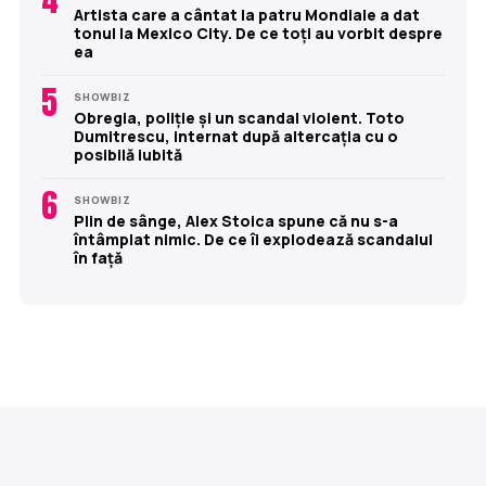
Artista care a cântat la patru Mondiale a dat
tonul la Mexico City. De ce toți au vorbit despre
ea
5
SHOWBIZ
Obregia, poliție și un scandal violent. Toto
Dumitrescu, internat după altercația cu o
posibilă iubită
6
SHOWBIZ
Plin de sânge, Alex Stoica spune că nu s-a
întâmplat nimic. De ce îi explodează scandalul
în față