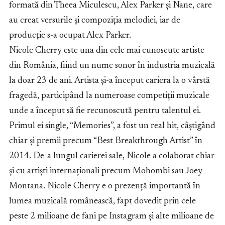
formată din Theea Miculescu, Alex Parker și Nane, care
au creat versurile și compoziția melodiei, iar de
producție s-a ocupat Alex Parker.
Nicole Cherry este una din cele mai cunoscute artiste
din România, fiind un nume sonor în industria muzicală
la doar 23 de ani. Artista și-a început cariera la o vârstă
fragedă, participând la numeroase competiții muzicale
unde a început să fie recunoscută pentru talentul ei.
Primul ei single, “Memories”, a fost un real hit, câștigând
chiar și premii precum “Best Breakthrough Artist” în
2014. De-a lungul carierei sale, Nicole a colaborat chiar
și cu artiști internaționali precum Mohombi sau Joey
Montana. Nicole Cherry e o prezență importantă în
lumea muzicală românească, fapt dovedit prin cele
peste 2 milioane de fani pe Instagram și alte milioane de