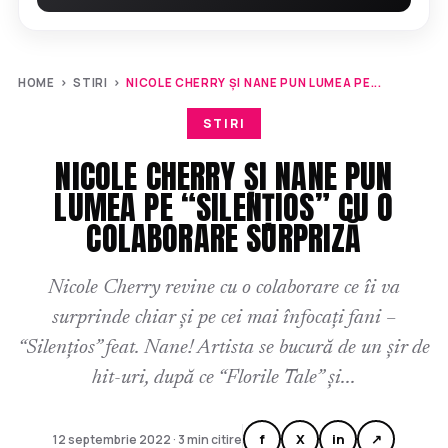
HOME
›
STIRI
›
NICOLE CHERRY ȘI NANE PUN LUMEA PE...
STIRI
NICOLE CHERRY ȘI NANE PUN
LUMEA PE “SILENȚIOS” CU O
COLABORARE SURPRIZĂ
Nicole Cherry revine cu o colaborare ce îi va
surprinde chiar și pe cei mai înfocați fani –
“Silențios” feat. Nane! Artista se bucură de un șir de
hit-uri, după ce “Florile Tale” și...
f
X
in
↗
12 septembrie 2022 · 3 min citire