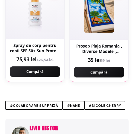
Spray de corp pentru
Prosop Plaja Romania ,
copii SPF 50+ Sun Protect
Diverse Modele ,
Sensitive, 200 ml,
100x180 cm 70x150 cm
75,93 lei
35 lei
126,54 lei
69 lei
Eucerin
Cumpără
Cumpără
#COLABORARE SURPRIZĂ
#NANE
#NICOLE CHERRY
LIVIU NISTOR