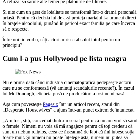
A refuzat să sărute alte femei pe platourile de filmare.
Și uite cum un gest de loialitate se transformă într-o dramă personală
uriașă. Pentru că decizia lui de a-și proteja mariajul l-a aruncat direct
în brațele alcoolului, punând în pericol exact familia pe care încerca
să o respecte.
Între noi fie vorba, câți actori ar risca absolut totul pentru un
principiu?
Cum l-a pus Hollywood pe lista neagra
Nu e prima dată când industria cinematografică pedepsește actorii
care nu se conformează (vă amintiți scandalurile recente?). În cazul
lui McDonough, eticheta pusă de producători a fost nemiloasă.
Așa cum povestește
Pagesix
într-un articol recent, starul din
„Desperate Housewives” a ajuns într-un punct extrem de întunecat.
„Am fost, știți, concediat dintr-un serial pentru că nu am vrut să sărut
o femeie. Nimeni nu voia să mă angajeze pentru că toți credeau că
sunt un nebun religios, ceea ce înseamnă de fapt că îmi iubesc soția
foarte mult. Și nimeni nu poate înțelege asta, nimeni nu putea să