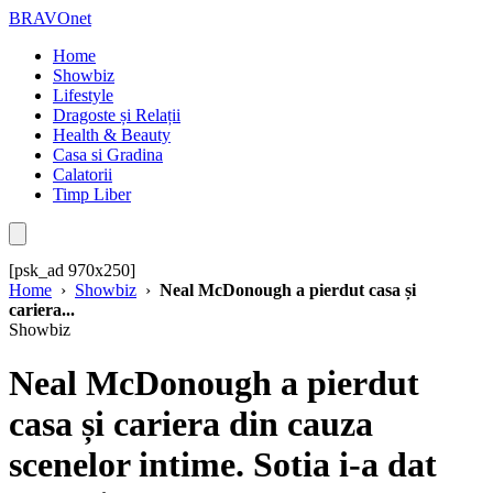
BRAVOnet
Home
Showbiz
Lifestyle
Dragoste și Relații
Health & Beauty
Casa si Gradina
Calatorii
Timp Liber
[psk_ad 970x250]
Home
›
Showbiz
›
Neal McDonough a pierdut casa și
cariera...
Showbiz
Neal McDonough a pierdut
casa și cariera din cauza
scenelor intime. Sotia i-a dat