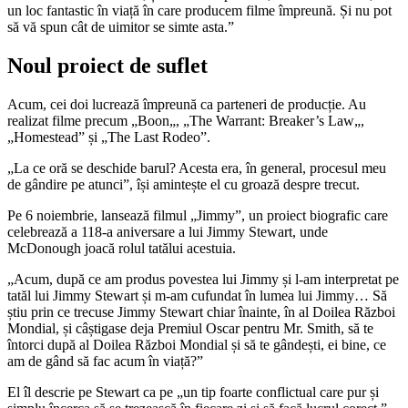
un loc fantastic în viață în care producem filme împreună. Și nu pot
să vă spun cât de uimitor se simte asta.”
Noul proiect de suflet
Acum, cei doi lucrează împreună ca parteneri de producție. Au
realizat filme precum „Boon„, „The Warrant: Breaker’s Law„,
„Homestead” și „The Last Rodeo”.
„La ce oră se deschide barul? Acesta era, în general, procesul meu
de gândire pe atunci”, își amintește el cu groază despre trecut.
Pe 6 noiembrie, lansează filmul „Jimmy”, un proiect biografic care
celebrează a 118-a aniversare a lui Jimmy Stewart, unde
McDonough joacă rolul tatălui acestuia.
„Acum, după ce am produs povestea lui Jimmy și l-am interpretat pe
tatăl lui Jimmy Stewart și m-am cufundat în lumea lui Jimmy… Să
știu prin ce trecuse Jimmy Stewart chiar înainte, în al Doilea Război
Mondial, și câștigase deja Premiul Oscar pentru Mr. Smith, să te
întorci după al Doilea Război Mondial și să te gândești, ei bine, ce
am de gând să fac acum în viață?”
El îl descrie pe Stewart ca pe „un tip foarte conflictual care pur și