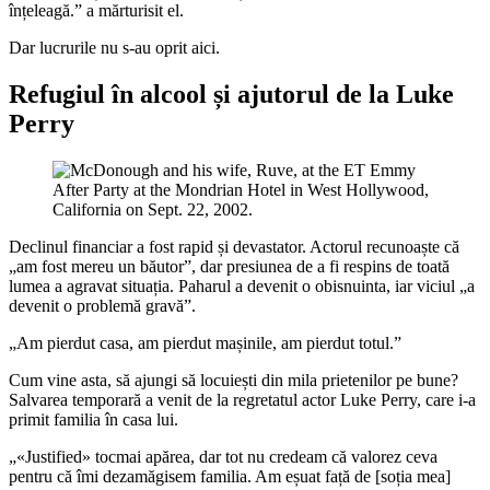
înțeleagă.” a mărturisit el.
Dar lucrurile nu s-au oprit aici.
Refugiul în alcool și ajutorul de la Luke
Perry
Declinul financiar a fost rapid și devastator. Actorul recunoaște că
„am fost mereu un băutor”, dar presiunea de a fi respins de toată
lumea a agravat situația. Paharul a devenit o obisnuinta, iar viciul „a
devenit o problemă gravă”.
„Am pierdut casa, am pierdut mașinile, am pierdut totul.”
Cum vine asta, să ajungi să locuiești din mila prietenilor pe bune?
Salvarea temporară a venit de la regretatul actor Luke Perry, care i-a
primit familia în casa lui.
„«Justified» tocmai apărea, dar tot nu credeam că valorez ceva
pentru că îmi dezamăgisem familia. Am eșuat față de [soția mea]