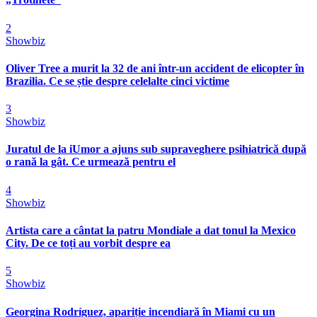
2
Showbiz
Oliver Tree a murit la 32 de ani într-un accident de elicopter în
Brazilia. Ce se știe despre celelalte cinci victime
3
Showbiz
Juratul de la iUmor a ajuns sub supraveghere psihiatrică după
o rană la gât. Ce urmează pentru el
4
Showbiz
Artista care a cântat la patru Mondiale a dat tonul la Mexico
City. De ce toți au vorbit despre ea
5
Showbiz
Georgina Rodríguez, apariție incendiară în Miami cu un