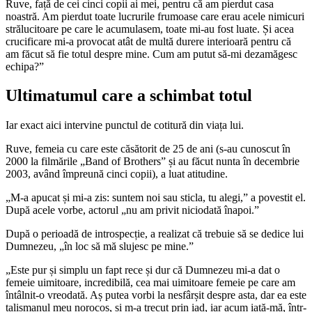
Ruve, față de cei cinci copii ai mei, pentru că am pierdut casa
noastră. Am pierdut toate lucrurile frumoase care erau acele nimicuri
strălucitoare pe care le acumulasem, toate mi-au fost luate. Și acea
crucificare mi-a provocat atât de multă durere interioară pentru că
am făcut să fie totul despre mine. Cum am putut să-mi dezamăgesc
echipa?”
Ultimatumul care a schimbat totul
Iar exact aici intervine punctul de cotitură din viața lui.
Ruve, femeia cu care este căsătorit de 25 de ani (s-au cunoscut în
2000 la filmările „Band of Brothers” și au făcut nunta în decembrie
2003, având împreună cinci copii), a luat atitudine.
„M-a apucat și mi-a zis: suntem noi sau sticla, tu alegi,” a povestit el.
După acele vorbe, actorul „nu am privit niciodată înapoi.”
După o perioadă de introspecție, a realizat că trebuie să se dedice lui
Dumnezeu, „în loc să mă slujesc pe mine.”
„Este pur și simplu un fapt rece și dur că Dumnezeu mi-a dat o
femeie uimitoare, incredibilă, cea mai uimitoare femeie pe care am
întâlnit-o vreodată. Aș putea vorbi la nesfârșit despre asta, dar ea este
talismanul meu norocos, și m-a trecut prin iad, iar acum iată-mă, într-