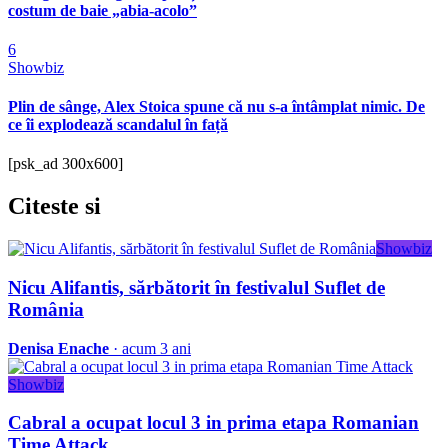
costum de baie „abia-acolo”
6
Showbiz
Plin de sânge, Alex Stoica spune că nu s-a întâmplat nimic. De
ce îi explodează scandalul în față
[psk_ad 300x600]
Citeste
si
Showbiz
Nicu Alifantis, sărbătorit în festivalul Suflet de
România
Denisa Enache
· acum 3 ani
Showbiz
Cabral a ocupat locul 3 in prima etapa Romanian
Time Attack