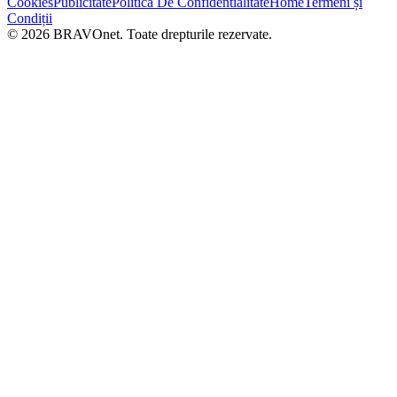
Cookies
Publicitate
Politica De Confidentialitate
Home
Termeni și
Condiții
© 2026 BRAVOnet. Toate drepturile rezervate.