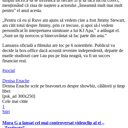
simplu încerca să se trezească în fiecare zi și să facă lucrul corect,”
menționând că ziua de naștere a actorului „înseamnă mult mai mult
pentru” el anul acesta.
„Pentru că eu și Ruve am ajuns să vedem cine a fost Jimmy Stewart,
am citit totul despre Jimmy, prin ce trecuse, și apoi să-l vedem
personificat în interpretarea uimitoare a lui KJ Apa,” a adăugat el.
„Sunt un tip norocos și binecuvântat să fac parte din asta.”
Lansarea oficială a filmului are loc pe 6 noiembrie. Publicul va
decide la box-office dacă această revenire independentă, departe de
marile studiouri care l-au pus pe lista neagră, va fi un succes
financiar real.
#social
Denisa Enache
Denisa Enache scrie pe bravonet.ro despre showbiz, călătorii și timp
liber.
[psk_ad 300x250]
Cele mai citite
1
Stiri
Mara G a lansat cel mai controversat videoclip al ei –
„Trotinete”