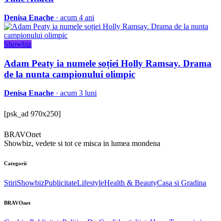
Denisa Enache
· acum 4 ani
Showbiz
Adam Peaty ia numele soției Holly Ramsay. Drama
de la nunta campionului olimpic
Denisa Enache
· acum 3 luni
[psk_ad 970x250]
BRAVOnet
Showbiz, vedete si tot ce misca in lumea mondena
Categorii
Stiri
Showbiz
Publicitate
Lifestyle
Health & Beauty
Casa si Gradina
BRAVOnet