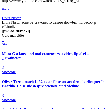
https://www.youtube.com/watch?v=zZ_r7Koy_8E
#navi
Liviu Nistor
Liviu Nistor scrie pe bravonet.ro despre showbiz, horoscop și
călătorii.
[psk_ad 300x250]
Cele mai citite
1
Stiri
Mara G a lansat cel mai controversat videoclip al ei –
„Trotinete”
2
Showbiz
Oliver Tree a murit la 32 de ani într-un accident de elicopter în
Brazilia. Ce se știe despre celelalte cinci victime
3
Showbiz