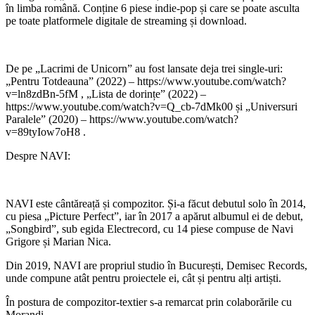
în limba română. Conține 6 piese indie-pop și care se poate asculta
pe toate platformele digitale de streaming și download.
De pe „Lacrimi de Unicorn” au fost lansate deja trei single-uri:
„Pentru Totdeauna” (2022) – https://www.youtube.com/watch?
v=ln8zdBn-5fM , „Lista de dorințe” (2022) –
https://www.youtube.com/watch?v=Q_cb-7dMk00 și „Universuri
Paralele” (2020) – https://www.youtube.com/watch?
v=89tyIow7oH8 .
Despre NAVI:
NAVI este cântăreață și compozitor. Și-a făcut debutul solo în 2014,
cu piesa „Picture Perfect”, iar în 2017 a apărut albumul ei de debut,
„Songbird”, sub egida Electrecord, cu 14 piese compuse de Navi
Grigore și Marian Nica.
Din 2019, NAVI are propriul studio în București, Demisec Records,
unde compune atât pentru proiectele ei, cât și pentru alți artiști.
În postura de compozitor-textier s-a remarcat prin colaborările cu
Morandi,