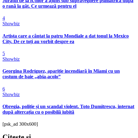
Juratul de la iUmor a ajuns sub supraveghere psihiatrică după
o rană la gât. Ce urmează pentru el
4
Showbiz
Artista care a cântat la patru Mondiale a dat tonul la Mexico
City. De ce toți au vorbit despre ea
5
Showbiz
Georgina Rodríguez, apariție incendiară în Miami cu un
costum de baie „abia-acolo”
6
Showbiz
Obregia, poliție și un scandal violent. Toto Dumitrescu, internat
după altercația cu o posibilă iubită
[psk_ad 300x600]
Citeste
si