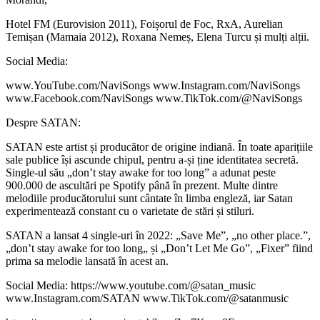
Hotel FM (Eurovision 2011), Foișorul de Foc, RxA, Aurelian
Temișan (Mamaia 2012), Roxana Nemeș, Elena Turcu și mulți alții.
Social Media:
www.YouTube.com/NaviSongs www.Instagram.com/NaviSongs
www.Facebook.com/NaviSongs www.TikTok.com/@NaviSongs
Despre SATAN:
SATAN este artist și producător de origine indiană. În toate aparițiile
sale publice își ascunde chipul, pentru a-și ține identitatea secretă.
Single-ul său „don’t stay awake for too long” a adunat peste
900.000 de ascultări pe Spotify până în prezent. Multe dintre
melodiile producătorului sunt cântate în limba engleză, iar Satan
experimentează constant cu o varietate de stări și stiluri.
SATAN a lansat 4 single-uri în 2022: „Save Me”, „no other place.”,
„don’t stay awake for too long„ și „Don’t Let Me Go”, „Fixer” fiind
prima sa melodie lansată în acest an.
Social Media: https://www.youtube.com/@satan_music
www.Instagram.com/SATAN www.TikTok.com/@satanmusic