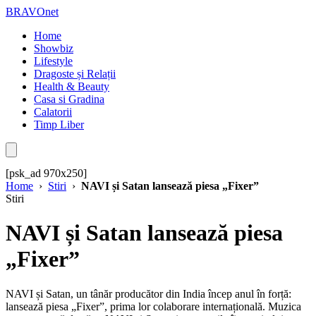
BRAVOnet
Home
Showbiz
Lifestyle
Dragoste și Relații
Health & Beauty
Casa si Gradina
Calatorii
Timp Liber
[psk_ad 970x250]
Home
›
Stiri
›
NAVI și Satan lansează piesa „Fixer”
Stiri
NAVI și Satan lansează piesa
„Fixer”
NAVI și Satan, un tânăr producător din India încep anul în forță:
lansează piesa „Fixer”, prima lor colaborare internațională. Muzica