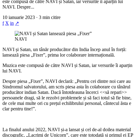
este compusă de către NAVI și Satan, iar versurile îi aparțin lui
NAVI. Despre...
10 ianuarie 2023 · 3 min citire
f
X
in
↗
NAVI
NAVI și Satan, un tânăr producător din India încep anul în forță:
lansează piesa „Fixer”, prima lor colaborare internațională.
Muzica este compusă de către NAVI și Satan, iar versurile îi aparțin
lui NAVI.
Despre piesa „Fixer”, NAVI declară: „Pentru cei dintre noi care au
Sindromul salvatorului, am scris piesa asta în colaborare cu tânărul
producător indian Satan. Dacă întotdeauna încerci <<să repari>>
persoanele dragi, să le rezolvi problemele și să faci totul să fie bine,
de cele mai multe ori cu prețul echilibrului personal, cântecul ăsta e
clar pentru tine!”.
La finalul anului 2022, NAVI și-a lansat și cel de-al doilea material
discografic, „Lacrimi de Unicorn”, care este totodată și primul ei EP