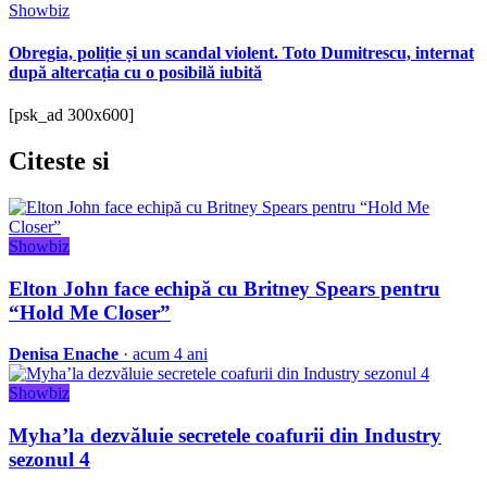
Showbiz
Obregia, poliție și un scandal violent. Toto Dumitrescu, internat
după altercația cu o posibilă iubită
[psk_ad 300x600]
Citeste
si
Showbiz
Elton John face echipă cu Britney Spears pentru
“Hold Me Closer”
Denisa Enache
· acum 4 ani
Showbiz
Myha’la dezvăluie secretele coafurii din Industry
sezonul 4