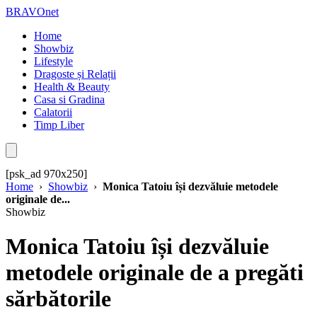
BRAVOnet
Home
Showbiz
Lifestyle
Dragoste și Relații
Health & Beauty
Casa si Gradina
Calatorii
Timp Liber
[psk_ad 970x250]
Home
›
Showbiz
›
Monica Tatoiu își dezvăluie metodele
originale de...
Showbiz
Monica Tatoiu își dezvăluie
metodele originale de a pregăti
sărbătorile