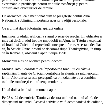
exprimând o predilecție pentru tradițiile românești și pentru
conservarea obiceiurilor de familie.
De asemenea, ea a menționat cum se pregătește pentru Ziua
Națională, subliniind importanța acestor tradiții personale.
Ce a urmat după fotografia apărută online
Imaginea bradului artificial a stârnit o serie de reacții. Un utilizator a
întrebat dacă bradul trebuie împodobit în Ajun, iar Tatoiu a explicat
că bradul și Crăciunul reprezintă concepte diferite. Acesta a detaliat
că, în Statele Unite, bradul se decorază după Thanksgiving, în timp
ce în România, obiceiul a apărut după 1990.
Momentul ales de Monica pentru decorat
Monica Tatoiu consideră că împodobirea bradului cu câteva
săptămâni înainte de Crăciun contribuie la alungarea întunericului
iernii. Abordarea sa este percepută ca o modalitate de a combina
tradițiile românești cu influențe moderne.
Un al doilea brad și un moment aparte
Pe 23 și 24 decembrie, Tatoiu va decora un brad natural afară, de
dimensiuni mai mici. Această activitate va fi acompaniată de colinde,