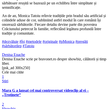
sărbătoare reușită se bazează pe un echilibru între simplitate și
semnificație.
An de an, Monica Tatoiu reînvie tradițiile prin bradul său artificial și
colindele aduse de cor, subliniind astfel modul în care românii își
onorează sărbătorile. Fiecare detaliu devine parte din povestea
Crăciunului petrecut în familie, reflectând legătura profundă între
tradiție și comunitate.
#dezvăluie
#își
#metodele
#originale
#pMonica
#pregăti
#sărbătorilep
#Tatoiu
Denisa Enache
Denisa Enache scrie pe bravonet.ro despre showbiz, călătorii și timp
liber.
[psk_ad 300x250]
Cele mai citite
1
Stiri
Mara G a lansat cel mai controversat videoclip al ei –
„Trotinete”
2
Showbiz