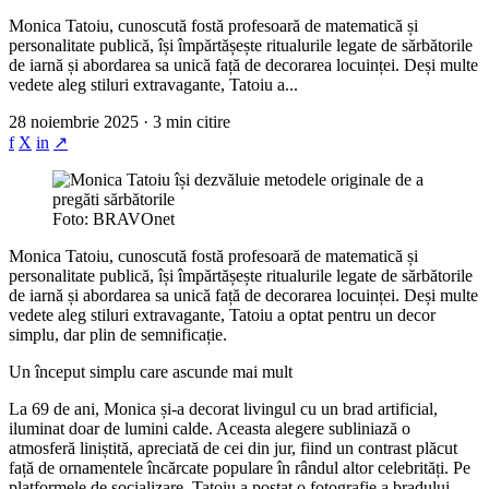
Monica Tatoiu, cunoscută fostă profesoară de matematică și
personalitate publică, își împărtășește ritualurile legate de sărbătorile
de iarnă și abordarea sa unică față de decorarea locuinței. Deși multe
vedete aleg stiluri extravagante, Tatoiu a...
28 noiembrie 2025 · 3 min citire
f
X
in
↗
Foto: BRAVOnet
Monica Tatoiu, cunoscută fostă profesoară de matematică și
personalitate publică, își împărtășește ritualurile legate de sărbătorile
de iarnă și abordarea sa unică față de decorarea locuinței. Deși multe
vedete aleg stiluri extravagante, Tatoiu a optat pentru un decor
simplu, dar plin de semnificație.
Un început simplu care ascunde mai mult
La 69 de ani, Monica și-a decorat livingul cu un brad artificial,
iluminat doar de lumini calde. Aceasta alegere subliniază o
atmosferă liniștită, apreciată de cei din jur, fiind un contrast plăcut
față de ornamentele încărcate populare în rândul altor celebrități. Pe
platformele de socializare, Tatoiu a postat o fotografie a bradului,