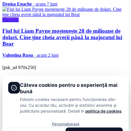
Denisa Enache
· acum 7 luni
Showbiz
Fiul lui Liam Payne moștenește 28 de milioane de
dolari. Cine ține cheia averii până la majoratul lui
Bear
Valentina Rusu
· acum 2 luni
[psk_ad 970x250]
BRAVOnet
Câteva cookies pentru o experiență mai
Showbiz, vedete si tot ce misca in lumea mondena
bună
Categorii
Folosim cookies necesare pentru funcționarea site-
ului. Cu acordul tău, activăm și statistici anonime și
Stiri
Showbiz
Publicitate
Lifestyle
Health & Beauty
Casa si Gradina
publicitate personalizată. Detalii în
politica de cookies
.
BRAVOnet
Personalizează