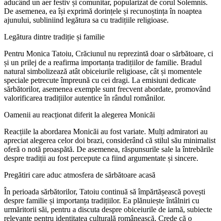
aducând un aer festiv și comunitar, popularizat de corul Solemnis.
De asemenea, ea își exprimă dorințele și recunoștința în noaptea
ajunului, subliniind legătura sa cu tradițiile religioase.
Legătura dintre tradiție și familie
Pentru Monica Tatoiu, Crăciunul nu reprezintă doar o sărbătoare, ci
și un prilej de a reafirma importanța tradițiilor de familie. Bradul
natural simbolizează atât obiceiurile religioase, cât și momentele
speciale petrecute împreună cu cei dragi. La emisiuni dedicate
sărbătorilor, asemenea exemple sunt frecvent abordate, promovând
valorificarea tradițiilor autentice în rândul românilor.
Oamenii au reacționat diferit la alegerea Monicăi
Reacțiile la abordarea Monicăi au fost variate. Mulți admiratori au
apreciat alegerea celor doi brazi, considerând că stilul său minimalist
oferă o notă proaspătă. De asemenea, răspunsurile sale la întrebările
despre tradiții au fost percepute ca fiind argumentate și sincere.
Pregătiri care aduc atmosfera de sărbătoare acasă
În perioada sărbătorilor, Tatoiu continuă să împărtășească povești
despre familie și importanța tradițiilor. Ea plănuiește întâlniri cu
urmăritorii săi, pentru a discuta despre obiceiurile de iarnă, subiecte
relevante pentru identitatea culturală românească. Crede că o