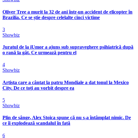
Oliver Tree a murit la 32 de ani într-un accident de elicopter în
Brazilia. Ce se știe despre celelalte cinci victime
3
Showbiz
Juratul de la iUmor a ajuns sub supraveghere psihiatrică după
o rană la gât. Ce urmează pentru el
4
Showbiz
Artista care a cântat la patru Mondiale a dat tonul la Mexico
City. De ce toți au vorbit despre ea
5
Showbiz
Plin de sânge, Alex Stoica spune că nu s-a întâmplat nimic. De
ce îi explodează scandalul în față
6