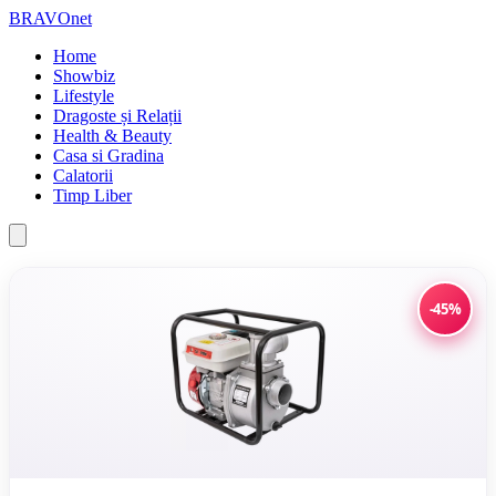
BRAVOnet
Home
Showbiz
Lifestyle
Dragoste și Relații
Health & Beauty
Casa si Gradina
Calatorii
Timp Liber
-45%