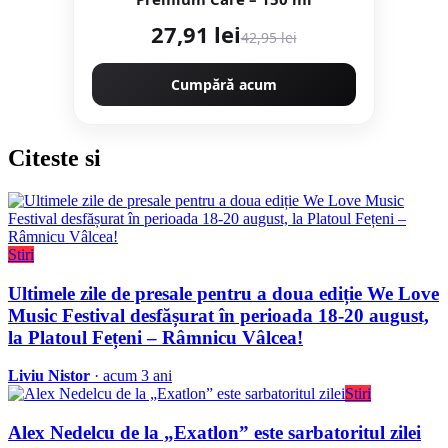
27,91 lei
42,95 lei
Cumpără acum
Citeste
si
Stiri
Ultimele zile de presale pentru a doua ediție We Love
Music Festival desfășurat în perioada 18-20 august,
la Platoul Fețeni – Râmnicu Vâlcea!
Liviu Nistor
· acum 3 ani
Stiri
Alex Nedelcu de la „Exatlon” este sarbatoritul zilei