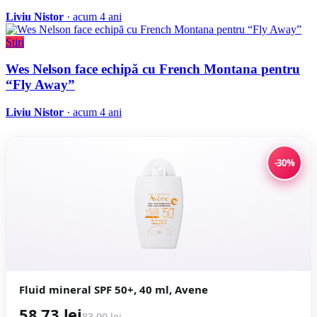
Liviu Nistor
· acum 4 ani
Stiri
Wes Nelson face echipă cu French Montana pentru
“Fly Away”
Liviu Nistor
· acum 4 ani
-30%
Fluid mineral SPF 50+, 40 ml, Avene
58,73 lei
83,90 lei