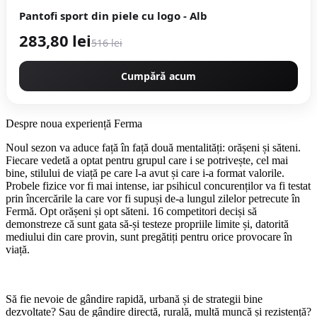
Pantofi sport din piele cu logo - Alb
283,80 lei
516 lei
Cumpără acum
Despre noua experiență Ferma
Noul sezon va aduce față în față două mentalități: orășeni și săteni.
Fiecare vedetă a optat pentru grupul care i se potrivește, cel mai
bine, stilului de viață pe care l-a avut și care i-a format valorile.
Probele fizice vor fi mai intense, iar psihicul concurenților va fi testat
prin încercările la care vor fi supuși de-a lungul zilelor petrecute în
Fermă. Opt orășeni și opt săteni. 16 competitori deciși să
demonstreze că sunt gata să-și testeze propriile limite și, datorită
mediului din care provin, sunt pregătiți pentru orice provocare în
viață.
Să fie nevoie de gândire rapidă, urbană și de strategii bine
dezvoltate? Sau de gândire directă, rurală, multă muncă și rezistență?