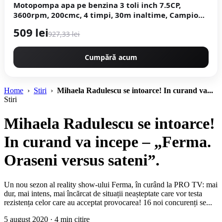
Motopompa apa pe benzina 3 toli inch 7.5CP,
3600rpm, 200cmc, 4 timpi, 30m inaltime, Campion
Deytos CMP1072
509 lei
927,33 lei
Cumpără acum
Home
›
Stiri
›
Mihaela Radulescu se intoarce! In curand va...
Stiri
Mihaela Radulescu se intoarce!
In curand va incepe – „Ferma.
Oraseni versus sateni”.
Un nou sezon al reality show-ului Ferma, în curând la PRO TV: mai
dur, mai intens, mai încărcat de situații neașteptate care vor testa
rezistența celor care au acceptat provocarea! 16 noi concurenți se...
5 august 2020 · 4 min citire