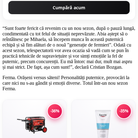
Cumpără acum
“Sunt foarte fericit că revenim cu un nou sezon, după o pauză lungă,
condimentată cu tot felul de situații neprevăzute. Abia aștept să o
reîntâlnesc pe Mihaela, să începem munca în această puternică
echipă și să fim alături de o nouă ”generație de fermieri”. Odată cu
acest sezon, telespectatorii vor avea ocazia să vadă cum se pun în
practică tehnicile de supraviețuire și vor simți emoțiile la fel de
puternic, precum concurenții. Eu mă întorc mai dur, mult mai aspru
și mai strict. De fapt, așa cum sunt!”, declară Cristian Bozgan.
Ferma. Orășeni versus săteni! Personalități puternice, provocări la
care nici nu s-au gândit și emoții diverse. Totul într-un nou sezon
Ferma.
-36%
-35%