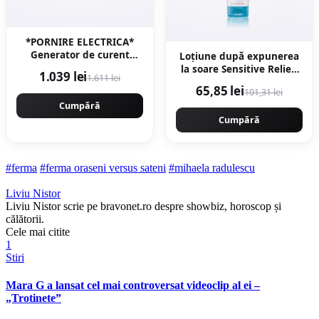
*PORNIRE ELECTRICA*
Generator de curent
Loțiune după expunerea
3000w, rezervor 16l, roti
la soare Sensitive Relief,
1.039 lei
1.611 lei
de transport, Regulator
200 ml, Eucerin
65,85 lei
101,31 lei
Tensiune (AVR), pe
benzina 4 timpi Campion
Cumpără
PROFESSIONAL CMP1781
Cumpără
#ferma
#ferma oraseni versus sateni
#mihaela radulescu
Liviu Nistor
Liviu Nistor scrie pe bravonet.ro despre showbiz, horoscop și
călătorii.
Cele mai citite
1
Stiri
Mara G a lansat cel mai controversat videoclip al ei –
„Trotinete”