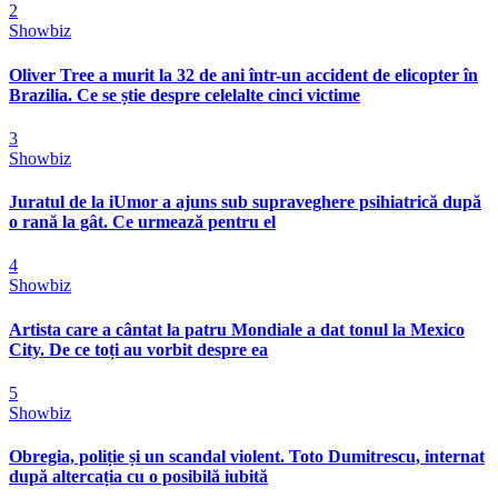
2
Showbiz
Oliver Tree a murit la 32 de ani într-un accident de elicopter în
Brazilia. Ce se știe despre celelalte cinci victime
3
Showbiz
Juratul de la iUmor a ajuns sub supraveghere psihiatrică după
o rană la gât. Ce urmează pentru el
4
Showbiz
Artista care a cântat la patru Mondiale a dat tonul la Mexico
City. De ce toți au vorbit despre ea
5
Showbiz
Obregia, poliție și un scandal violent. Toto Dumitrescu, internat
după altercația cu o posibilă iubită