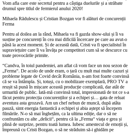
Vom afla care este secretul pentru a câștiga duelurile și a străbate
drumul spre titlul de fermierul anului 2020!
Mihaela Rădulescu și Cristian Bozgan vor fi alături de concurenții
Ferma
Pentru al doilea an la rând, Mihaela va fi gazda show-ului și îi va
susține pe concurenți în cea mai dificilă încercare pe care au avut-o
până la acest moment. Și de această dată, Cristi va fi specialistul în
supraviețuire care îi va învăța pe competitori cum să se descurce cu
toate provocările primite.
“Candva, în toiul pandemiei, am aflat că vom face un nou sezon de
„Ferma“. De acolo de unde eram, o țară cu mult mai multe cazuri și
probleme legate de Covid decât România, n-am fost foarte convinsă
că se va întâmpla. Și, totuși, cu o mobilizare exemplară, PRO TV a
reușit să pună în mișcare această producție complicată, dar atât de
urmarită de public. Iată-mă convinsă total, impresionată de tot ce s-a
făcut pentru protecția concurenților și a echipei și… gata de reluat
aventura asta grozavă. Am un chef nebun de muncă, după atâta
pauză, simt energia fantastică a echipei și abia aștept să începem
filmările. N-o să mai înghețăm, ca la ultima ediție, dar o să ne
confruntăm cu alte „delicii“, pentru că la „Ferma“ viața e grea și
plină de surprize, pentru toată lumea. Iubesc amestecul de emoții și,
împreună cu Cristi Bozgan, o să ne străduim să-i ghidăm pe