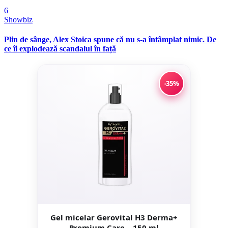
6
Showbiz
Plin de sânge, Alex Stoica spune că nu s-a întâmplat nimic. De
ce îi explodează scandalul în față
-35%
Gel micelar Gerovital H3 Derma+
Premium Care – 150 ml