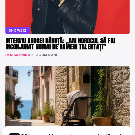
SHOWBIZ
INTERVIU ANDREI BĂNUȚĂ: „AM NOROCUL SĂ FIU
INCONJURAT NUMAI DE OAMENI TALENTAȚI”
DENISA ENACHE
· ACUM 5 ANI