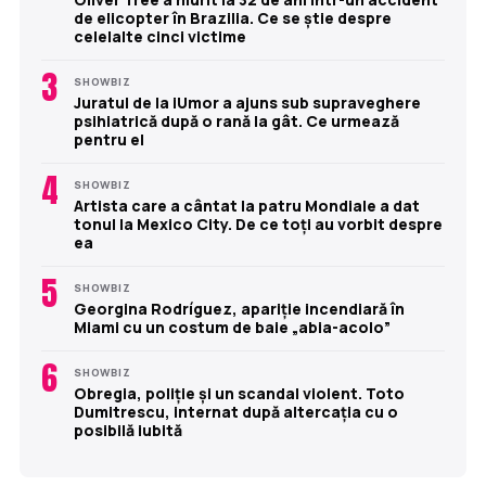
de elicopter în Brazilia. Ce se știe despre
celelalte cinci victime
3
SHOWBIZ
Juratul de la iUmor a ajuns sub supraveghere
psihiatrică după o rană la gât. Ce urmează
pentru el
4
SHOWBIZ
Artista care a cântat la patru Mondiale a dat
tonul la Mexico City. De ce toți au vorbit despre
ea
5
SHOWBIZ
Georgina Rodríguez, apariție incendiară în
Miami cu un costum de baie „abia-acolo”
6
SHOWBIZ
Obregia, poliție și un scandal violent. Toto
Dumitrescu, internat după altercația cu o
posibilă iubită