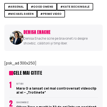
#ARSENAL
#GOOD OMENS
#KATE BECKINSALE
#MICHAEL SHEEN
#PRIME VIDEO
DENISA ENACHE
Denisa Enache scrie pe bravonet.ro despre
showbiz, călătorii și timp liber.
[psk_ad 300x250]
CELE MAI CITITE
1
STIRI
Mara G a lansat cel mai controversat videoclip
al ei – „Trotinete”
2
SHOWBIZ
Oliver Tree a murit la 32 de ani într-un accident