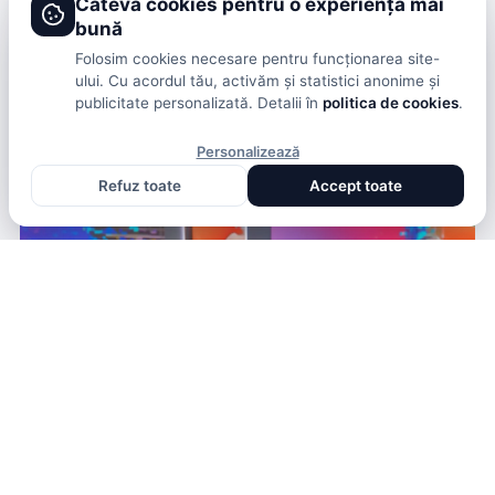
Câteva cookies pentru o experiență mai
bună
SHOWBIZ
Folosim cookies necesare pentru funcționarea site-
AU MULȚI COPII ȘI IAU ȘI BONĂ ÎN VACANȚĂ. CUM ÎȘI
ului. Cu acordul tău, activăm și statistici anonime și
SALVEAZĂ APOI TIMPUL DOAR PENTRU EI, ÎN ITALIA
publicitate personalizată. Detalii în
politica de cookies
.
VALENTINA RUSU
· ACUM O LUNĂ
Personalizează
Refuz toate
Accept toate
SHOWBIZ
STERLING K. BROWN A RECUNOSCUT CE FACE SINGUR
ÎN PAT ÎNAINTE DE CULCARE