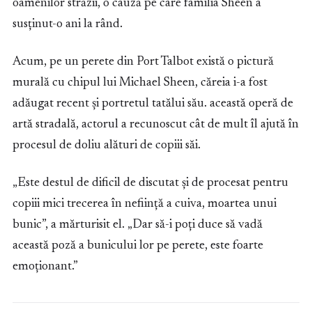
oamenilor străzii, o cauză pe care familia Sheen a
susținut-o ani la rând.
Acum, pe un perete din Port Talbot există o pictură
murală cu chipul lui Michael Sheen, căreia i-a fost
adăugat recent și portretul tatălui său. această operă de
artă stradală, actorul a recunoscut cât de mult îl ajută în
procesul de doliu alături de copiii săi.
„Este destul de dificil de discutat și de procesat pentru
copiii mici trecerea în neființă a cuiva, moartea unui
bunic”, a mărturisit el. „Dar să-i poți duce să vadă
această poză a bunicului lor pe perete, este foarte
emoționant.”