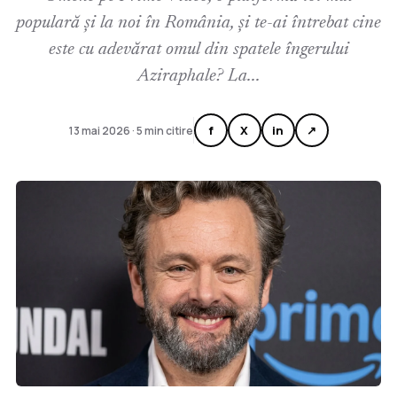
populară și la noi în România, și te-ai întrebat cine
este cu adevărat omul din spatele îngerului
Aziraphale? La...
f
X
in
↗
13 mai 2026 · 5 min citire