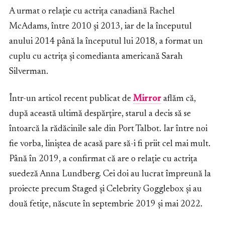
A urmat o relație cu actrița canadiană Rachel
McAdams, între 2010 și 2013, iar de la începutul
anului 2014 până la începutul lui 2018, a format un
cuplu cu actrița și comedianta americană Sarah
Silverman.
Într-un articol recent publicat de
Mirror
aflăm că,
după această ultimă despărțire, starul a decis să se
întoarcă la rădăcinile sale din Port Talbot. Iar între noi
fie vorba, liniștea de acasă pare să-i fi priit cel mai mult.
Până în 2019, a confirmat că are o relație cu actrița
suedeză Anna Lundberg. Cei doi au lucrat împreună la
proiecte precum Staged și Celebrity Gogglebox și au
două fetițe, născute în septembrie 2019 și mai 2022.