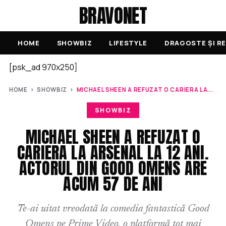
BRAVONET
HOME
SHOWBIZ
LIFESTYLE
DRAGOSTE ȘI RE
[psk_ad 970x250]
HOME
›
SHOWBIZ
›
MICHAEL SHEEN A REFUZAT O CARIERA LA...
SHOWBIZ
MICHAEL SHEEN A REFUZAT O
CARIERA LA ARSENAL LA 12 ANI.
ACTORUL DIN GOOD OMENS ARE
ACUM 57 DE ANI
Te-ai uitat vreodată la comedia fantastică Good
Omens pe Prime Video, o platformă tot mai