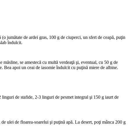
pă (o jumătate de ardei gras, 100 g de ciuperci, un sfert de ceapă, puţin
lab îndulcit.
 de măsline, se amestecă cu multă verdeaţă şi, eventual, cu 50 g de
te. Bea apoi un ceai de iasomie îndulcit cu puţină miere de albine.
linguri de stafide, 2-3 linguri de pesmet integral şi 150 g iaurt de
ă de ulei de floarea-soarelui şi puţină apă. La desert, poţi mânca 200 g