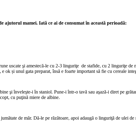
e de ajutorul mamei. Iată ce ai de consumat în această perioadă:
prune uscate şi amestecă-le cu 2-3 linguriţe de stafide, cu 2 linguriţe de
 e ok și unul gata preparat, însă e foarte important să fie cu cereale int
i bine şi înveleşte-i în staniol. Pune-i într-o tavă sau aşază-i diret pe grăt
 copt, cu puţină miere de albine.
o jumătate de măr. Dă-le pe răzătoare, apoi adaugă o linguriţă de ulei de