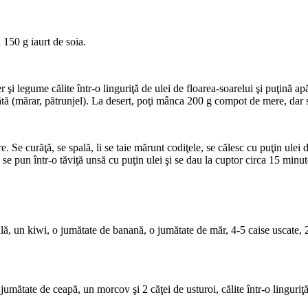
 150 g iaurt de soia.
 şi legume călite într-o linguriţă de ulei de floarea-soarelui şi puţină a
ă (mărar, pătrunjel). La desert, poţi mânca 200 g compot de mere, dar s
 Se curăţă, se spală, li se taie mărunt codiţele, se călesc cu puţin ulei
se pun într-o tăviţă unsă cu puţin ulei şi se dau la cuptor circa 15 minu
lă, un kiwi, o jumătate de banană, o jumătate de măr, 4-5 caise uscate, 2 
umătate de ceapă, un morcov şi 2 căţei de usturoi, călite într-o linguriţ