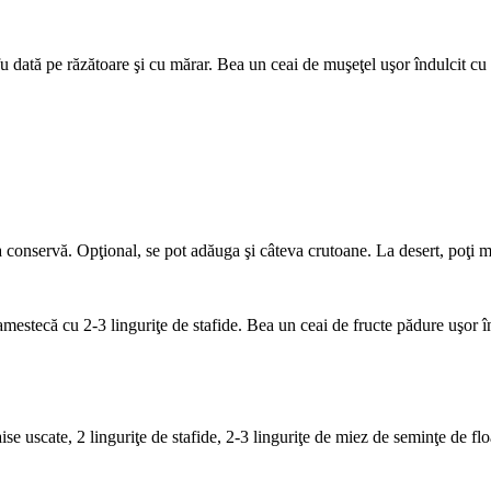
 dată pe răzătoare şi cu mărar. Bea un ceai de muşeţel uşor îndulcit cu
, la conservă. Opţional, se pot adăuga şi câteva crutoane. La desert, poţi
amestecă cu 2-3 linguriţe de stafide. Bea un ceai de fructe pădure uşor î
se uscate, 2 linguriţe de stafide, 2-3 linguriţe de miez de seminţe de flo