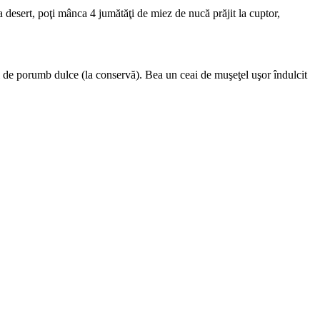
 desert, poţi mânca 4 jumătăţi de miez de nucă prăjit la cuptor,
nguri de porumb dulce (la conservă). Bea un ceai de muşeţel uşor îndulcit