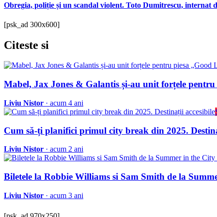
Obregia, poliție și un scandal violent. Toto Dumitrescu, internat d
[psk_ad 300x600]
Citeste
si
Mabel, Jax Jones & Galantis și-au unit forțele pent
Liviu Nistor
· acum 4 ani
Cum să-ți planifici primul city break din 2025. Destina
Liviu Nistor
· acum 2 ani
Biletele la Robbie Williams si Sam Smith de la Summer i
Liviu Nistor
· acum 3 ani
[psk_ad 970x250]