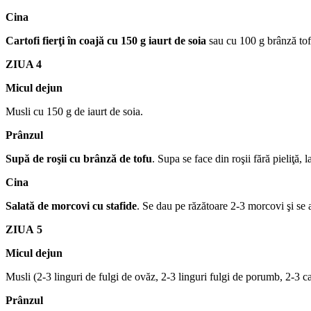
Cina
Cartofi fierţi în coajă cu 150 g iaurt de soia
sau cu 100 g brânză tofu
ZIUA 4
Micul dejun
Musli cu 150 g de iaurt de soia.
Prânzul
Supă de roşii cu brânză de tofu
. Supa se face din roşii fără pieliţă
Cina
Salată de morcovi cu stafide
. Se dau pe răzătoare 2-3 morcovi şi se 
ZIUA 5
Micul dejun
Musli (2-3 linguri de fulgi de ovăz, 2-3 linguri fulgi de porumb, 2-3 cai
Prânzul