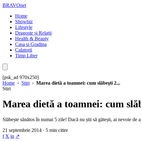
BRAVOnet
Home
Showbiz
Lifestyle
Dragoste și Relații
Health & Beauty
Casa si Gradina
Calatorii
Timp Liber
[psk_ad 970x250]
Home
›
Stiri
›
Marea dietă a toamnei: cum slăbeşti 2...
Stiri
Marea dietă a toamnei: cum slăbe
Slăbește sănătos în numai 5 zile! Dacă nu știi să gătești, ai nevoie d
21 septembrie 2014 · 5 min citire
f
X
in
↗