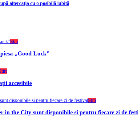
upă altercația cu o posibilă iubită
Stiri
ru piesa „Good Luck”
Stiri
ții accesibile
Stiri
n the City sunt disponibile si pentru fiecare zi de fest