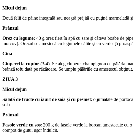
Micul dejun
Două felii de pâine integrală sau neagră prăjită cu puţină marmeladă şi
Prânzul
Orez cu legume:
40 g orez fiert în apă cu sare şi câteva boabe de piper
morcov). Orezul se amestecă cu legumele călite şi cu verdeaţă proaspăt
Cina
Ciuperci la cuptor
(3-4). Se aleg ciuperci champignon cu pălăria mare.
brânză tofu dată pe răzătoare. Se umplu pălăriile cu amestecul obţinut, 
ZIUA 3
Micul dejun
Salată de fructe cu iaurt de soia şi cu pesmet
: o jumătate de portoca
soia.
Prânzul
Fasole verde cu sos
: 200 g de fasole verde la borcan amestecate cu o j
compot de gutui uşor îndulcit.