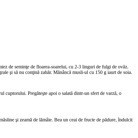
 miez de seminţe de floarea-soarelui, cu 2-3 linguri de fulgi de ovăz.
egrale şi să nu conţină zahăr. Mănâncă musli-ul cu 150 g iaurt de soia.
arul cuptorului. Pregăteşte apoi o salată dintr-un sfert de varză, o
 măsline şi zeamă de lămâie. Bea un ceai de fructe de pădure, îndulcit