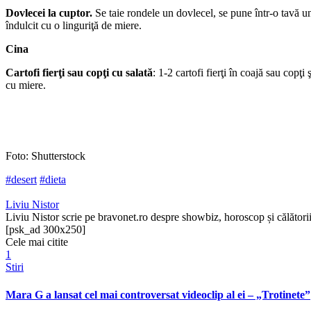
Dovlecei la cuptor.
Se taie rondele un dovlecel, se pune într-o tavă un
îndulcit cu o linguriţă de miere.
Cina
Cartofi fierţi sau copţi cu salată
: 1-2 cartofi fierţi în coajă sau copţ
cu miere.
Foto: Shutterstock
#desert
#dieta
Liviu Nistor
Liviu Nistor scrie pe bravonet.ro despre showbiz, horoscop și călătorii
[psk_ad 300x250]
Cele mai citite
1
Stiri
Mara G a lansat cel mai controversat videoclip al ei – „Trotinete”