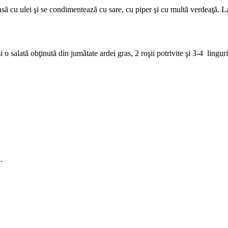
să cu ulei şi se condimentează cu sare, cu piper şi cu multă verdeaţă. La
i şi o salată obţinută din jumătate ardei gras, 2 roşii potrivite şi 3-4 li
.