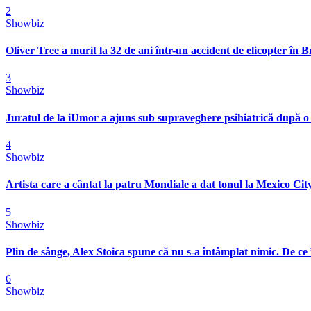
2
Showbiz
Oliver Tree a murit la 32 de ani într-un accident de elicopter în Bra
3
Showbiz
Juratul de la iUmor a ajuns sub supraveghere psihiatrică după o
4
Showbiz
Artista care a cântat la patru Mondiale a dat tonul la Mexico City
5
Showbiz
Plin de sânge, Alex Stoica spune că nu s-a întâmplat nimic. De ce 
6
Showbiz