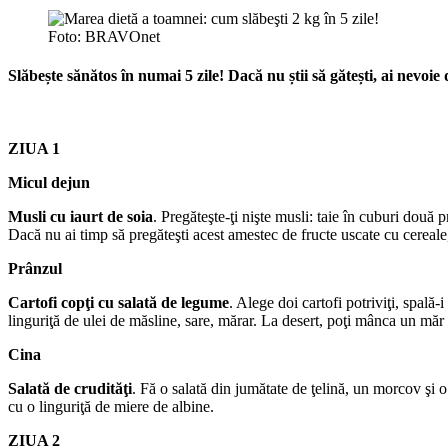
Foto: BRAVOnet
Slăbește sănătos în numai 5 zile! Dacă nu știi să gătești, ai nevoi
ZIUA 1
Micul dejun
Musli cu iaurt de soia
. Pregăteşte-ţi nişte musli: taie în cuburi două 
Dacă nu ai timp să pregăteşti acest amestec de fructe uscate cu cereale,
Prânzul
Cartofi copţi cu salată de legume
. Alege doi cartofi potriviţi, spală-
linguriţă de ulei de măsline, sare, mărar. La desert, poţi mânca un măr
Cina
Salată de crudităţi
. Fă o salată din jumătate de ţelină, un morcov şi 
cu o linguriţă de miere de albine.
ZIUA 2