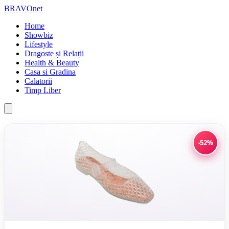
BRAVOnet
Home
Showbiz
Lifestyle
Dragoste și Relații
Health & Beauty
Casa si Gradina
Calatorii
Timp Liber
-52%