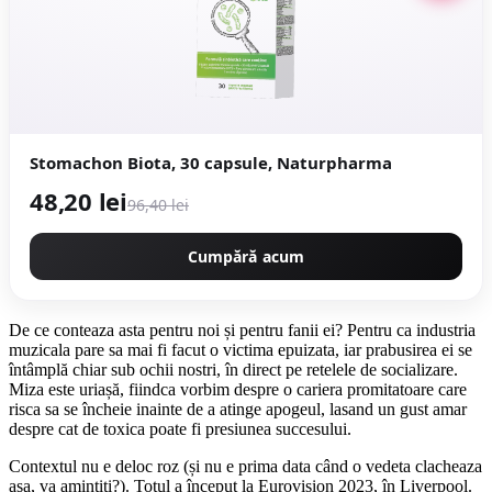
Stomachon Biota, 30 capsule, Naturpharma
48,20 lei
96,40 lei
Cumpără acum
De ce conteaza asta pentru noi și pentru fanii ei? Pentru ca industria
muzicala pare sa mai fi facut o victima epuizata, iar prabusirea ei se
întâmplă chiar sub ochii nostri, în direct pe retelele de socializare.
Miza este uriașă, fiindca vorbim despre o cariera promitatoare care
risca sa se încheie inainte de a atinge apogeul, lasand un gust amar
despre cat de toxica poate fi presiunea succesului.
Contextul nu e deloc roz (și nu e prima data când o vedeta clacheaza
așa, va amintiti?). Totul a început la Eurovision 2023, în Liverpool.