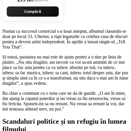
583,21 lei
optional) *CABLU SUDURA
2M*, afisaj digital,
ventilat, URAL MASH IGBT
Cumpără
TEHNOLOGY ULTRA
HYBRID
Numai ca succesul comercial s-a lasat asteptat, albumul clasandu-se
doar pe locul 33. Ulterior, a rupt legaturile cu celebra casa de discuri
pentru a deveni artist independent. În aprilie a lansat single-ul „Tell
You That”.
Și totusi, pasiunea nu mai este de ajuns pentru a o tine pe linia de
plutire. „Nu stiu dragilor, am nevoie ca voi sa-mi amintiti de ce imi
place sa fac asta pentru ca va iubesc absolut pe toti, va iubesc,
iubesc sa fac muzica, iubesc sa cant, iubesc totul despre asta, dar pur
și simplu simt ca în ce s-a transformat, nu stiu daca o mai am în mine
dragilor”, a spus vedeta.
Ba chiar a continuat cu o nota care ne da de gandit. „O am în mine,
dar ajung la capatul puterilor și nu vreau sa fiu nenorocita, vreau sa
fiu fericita. Spuneti-mi sa nu renunt. Nu vreau sa renunt la voi, dar
imi testeaza ultimul nerv, nu pot.”
Scandaluri politice și un refugiu în lumea
filmului