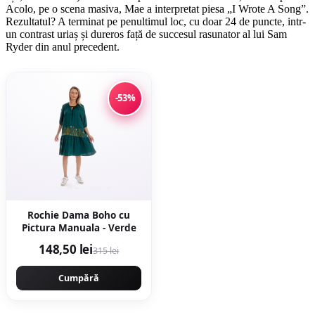
Acolo, pe o scena masiva, Mae a interpretat piesa „I Wrote A Song”.
Rezultatul? A terminat pe penultimul loc, cu doar 24 de puncte, intr-
un contrast uriaș și dureros față de succesul rasunator al lui Sam
Ryder din anul precedent.
-53%
Rochie Dama Boho cu
Pictura Manuala - Verde
148,50 lei
315 lei
Cumpără