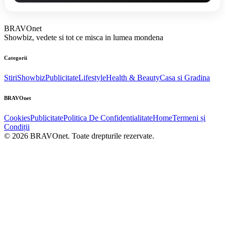
BRAVOnet
Showbiz, vedete si tot ce misca in lumea mondena
Categorii
Stiri
Showbiz
Publicitate
Lifestyle
Health & Beauty
Casa si Gradina
BRAVOnet
Cookies
Publicitate
Politica De Confidentialitate
Home
Termeni și
Condiții
© 2026 BRAVOnet. Toate drepturile rezervate.