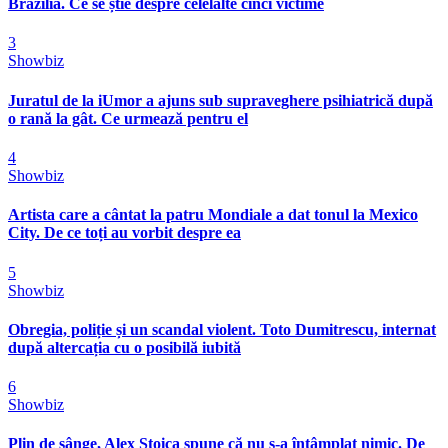
Brazilia. Ce se știe despre celelalte cinci victime
3
Showbiz
Juratul de la iUmor a ajuns sub supraveghere psihiatrică după
o rană la gât. Ce urmează pentru el
4
Showbiz
Artista care a cântat la patru Mondiale a dat tonul la Mexico
City. De ce toți au vorbit despre ea
5
Showbiz
Obregia, poliție și un scandal violent. Toto Dumitrescu, internat
după altercația cu o posibilă iubită
6
Showbiz
Plin de sânge, Alex Stoica spune că nu s-a întâmplat nimic. De