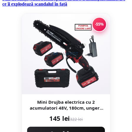
ce îi explodează scandalul în față
-55%
Mini Drujba electrica cu 2
acumulatori 48V, 180cm, ungere
lant, valiza transport, Campion
145 lei
322 lei
CMP1798