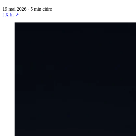
19 mai 2026 · 5 min citire
f
X
in
↗