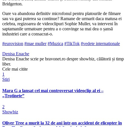
Bridgerton.
Oare va abandona definitiv microfonul pentru platourile de filmare
sau va gasi puterea sa continue? Ramane de urmarit daca matusa ei
celebra, regizoarea de videoclipuri Sophie Muller, va interveni în
saptamanile urmatoare pentru a o convinge sa mai dea o șansă
industriei care a consacrat-o.
#eurovision
#mae muller
#Muzica
#TikTok
#vedete internationale
Denisa Enache
Denisa Enache scrie pe bravonet.ro despre showbiz, călătorii și timp
liber.
Cele mai citite
1
Stiri
Mara G a lansat cel mai controversat videoclip al ei –
„Trotinete”
2
Showbiz
Oliver Tree a murit la 32 de ani într-un accident de elicopter în