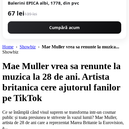
Balerini EPICA albi, 1778, din pvc
67 lei
139 lei
Cumpără acum
Home
›
Showbiz
›
Mae Muller vrea sa renunte la muzica...
Showbiz
Mae Muller vrea sa renunte la
muzica la 28 de ani. Artista
britanica cere ajutorul fanilor
pe TikTok
Ce se întâmplă când visul suprem se transforma intr-un cosmar
public și toata presiunea te striveste în vazul lumii? Mae Muller,
artista de 28 de ani care a reprezentat Marea Britanie la Eurovision,
a...