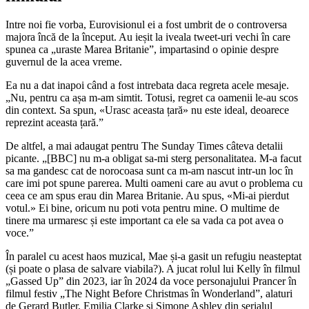
Intre noi fie vorba, Eurovisionul ei a fost umbrit de o controversa
majora încă de la început. Au ieșit la iveala tweet-uri vechi în care
spunea ca „uraste Marea Britanie”, impartasind o opinie despre
guvernul de la acea vreme.
Ea nu a dat inapoi când a fost intrebata daca regreta acele mesaje.
„Nu, pentru ca așa m-am simtit. Totusi, regret ca oamenii le-au scos
din context. Sa spun, «Urasc aceasta țară» nu este ideal, deoarece
reprezint aceasta țară.”
De altfel, a mai adaugat pentru The Sunday Times câteva detalii
picante. „[BBC] nu m-a obligat sa-mi sterg personalitatea. M-a facut
sa ma gandesc cat de norocoasa sunt ca m-am nascut intr-un loc în
care imi pot spune parerea. Multi oameni care au avut o problema cu
ceea ce am spus erau din Marea Britanie. Au spus, «Mi-ai pierdut
votul.» Ei bine, oricum nu poti vota pentru mine. O multime de
tinere ma urmaresc și este important ca ele sa vada ca pot avea o
voce.”
În paralel cu acest haos muzical, Mae și-a gasit un refugiu neasteptat
(și poate o plasa de salvare viabila?). A jucat rolul lui Kelly în filmul
„Gassed Up” din 2023, iar în 2024 da voce personajului Prancer în
filmul festiv „The Night Before Christmas în Wonderland”, alaturi
de Gerard Butler, Emilia Clarke și Simone Ashley din serialul