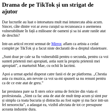
Drama de pe TikTok și un strigat de
ajutor
Dar lucrurile au luat o intorsatura mult mai intunecata abia acum.
Sincer, câte dintre voi ar avea curajul sa recunoasca o asemenea
vulnerabilitate în față a milioane de oameni și sa isi arate ranile atat
de deschis?
Intr-un articol recent semnat de
Mirror
, aflam ca artista a cedat
complet pe TikTok și a facut niste declaratii de-a dreptul sfasietoare.
„Sunt doar pe cale sa fiu vulnerabilă pentru o secunda, pentru ca voi
sunteti prietenii mei apropiati, astia sunt la propriu prietenii mei
apropiati”, a marturisit Mae, cu ochii în lacrimi.
Apoi a urmat apelul disperat catre fanii ei de pe platforma. „Chestia
asta cu muzica, am nevoie ca voi sa-mi spuneti sa nu renunt pentru
ca de ce este atat de greu.”
Iar presiunea pare sa fi sters orice urma de fericire din viata ei
profesionala. „Simt ca fac asta de atat de mult timp acum și simt pur
și simplu ca toata bucuria și distractia au fost supte și ma face intr-un
fel nenorocita”, a adaugat ea, vizibil afectata de tot ce presupune
aceasta industrie dura.