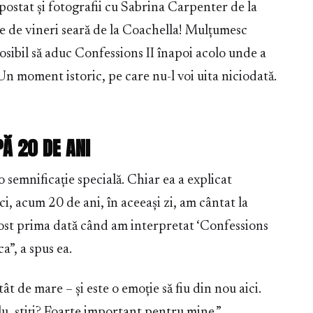
postat și fotografii cu Sabrina Carpenter de la
ire de vineri seară de la Coachella! Mulțumesc
posibil să aduc Confessions II înapoi acolo unde a
Un moment istoric, pe care nu-l voi uita niciodată.
Ă 20 DE ANI
 semnificație specială. Chiar ea a explicat
, acum 20 de ani, în aceeași zi, am cântat la
fost prima dată când am interpretat ‘Confessions
a”, a spus ea.
tât de mare – și este o emoție să fiu din nou aici.
u, știți? Foarte important pentru mine.”