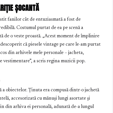
RIȚIE ȘOCANTĂ
it fanilor cât de entuziasmată a fost de
redibilă. Costumul purtat de ea pe scenă a
tă de o veste proastă. „Acest moment de împlinire
 descoperit că piesele vintage pe care le-am purtat
scos din arhivele mele personale – jacheta,
ole vestimentare”, a scris regina muzicii pop.
ă a obiectelor. Ținuta era compusă dintr-o jachetă
ntelă, accesorizată cu mănuși lungi asortate și
vin din arhiva ei personală, adunată de-a lungul