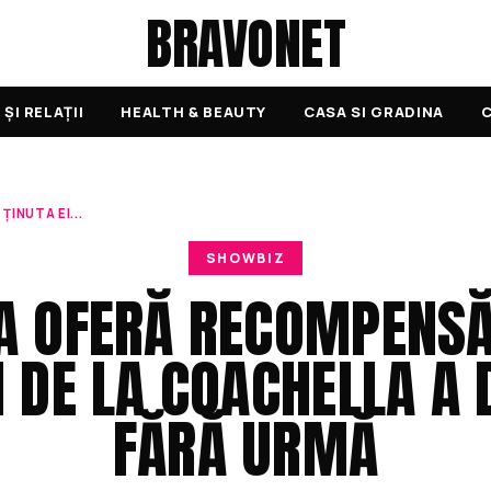
BRAVONET
ȘI RELAȚII
HEALTH & BEAUTY
CASA SI GRADINA
C
INUTA EI...
SHOWBIZ
 OFERĂ RECOMPENSĂ
I DE LA COACHELLA A
FĂRĂ URMĂ