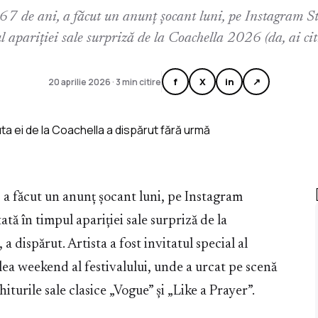
7 de ani, a făcut un anunț șocant luni, pe Instagram Sto
 apariției sale surpriză de la Coachella 2026 (da, ai cit
f
X
in
↗
20 aprilie 2026 · 3 min citire
, a făcut un anunț șocant luni, pe Instagram
ată în timpul apariției sale surpriză de la
a dispărut. Artista a fost invitatul special al
lea weekend al festivalului, unde a urcat pe scenă
iturile sale clasice „Vogue” și „Like a Prayer”.