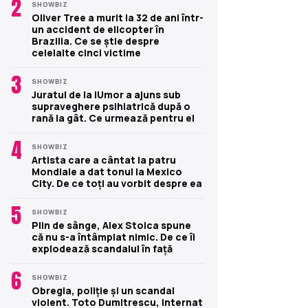
2
SHOWBIZ
Oliver Tree a murit la 32 de ani într-
un accident de elicopter în
Brazilia. Ce se știe despre
celelalte cinci victime
3
SHOWBIZ
Juratul de la iUmor a ajuns sub
supraveghere psihiatrică după o
rană la gât. Ce urmează pentru el
4
SHOWBIZ
Artista care a cântat la patru
Mondiale a dat tonul la Mexico
City. De ce toți au vorbit despre ea
5
SHOWBIZ
Plin de sânge, Alex Stoica spune
că nu s-a întâmplat nimic. De ce îi
explodează scandalul în față
6
SHOWBIZ
Obregia, poliție și un scandal
violent. Toto Dumitrescu, internat