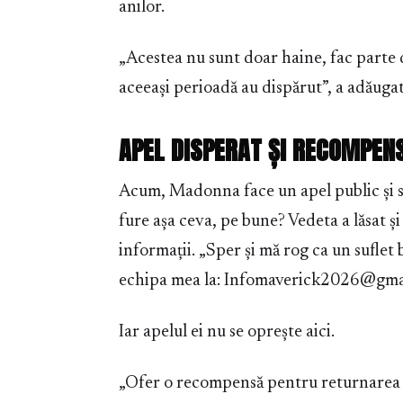
anilor.
„Acestea nu sunt doar haine, fac parte d
aceeași perioadă au dispărut”, a adăugat
APEL DISPERAT ȘI RECOMPEN
Acum, Madonna face un apel public și spe
fure așa ceva, pe bune? Vedeta a lăsat ș
informații. „Sper și mă rog ca un suflet 
echipa mea la: Infomaverick2026@gmail
Iar apelul ei nu se oprește aici.
„Ofer o recompensă pentru returnarea l