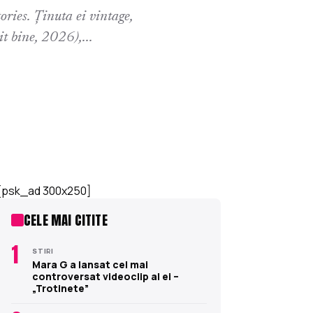
ries. Ținuta ei vintage,
it bine, 2026),...
[psk_ad 300x250]
CELE MAI CITITE
1
STIRI
Mara G a lansat cel mai
controversat videoclip al ei –
„Trotinete”