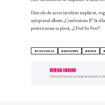
Dincolo de acest incident neplăcut, reg
așteptatul album „Confessions II” la sfâr
pentru noua sa piesă, „I Feel So Free”.
#COACHELLA
#MADONNA
#MODA
DENISA ENACHE
Denisa Enache scrie pe bravonet.ro des