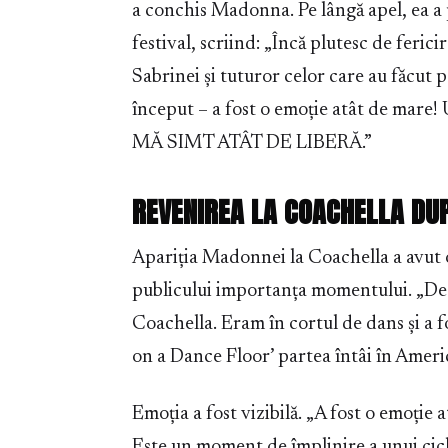
a conchis Madonna. Pe lângă apel, ea a 
festival, scriind: „Încă plutesc de feric
Sabrinei și tuturor celor care au făcut 
început – a fost o emoție atât de mare! 
MĂ SIMT ATÂT DE LIBERĂ.”
REVENIREA LA COACHELLA DUP
Apariția Madonnei la Coachella a avut o
publicului importanța momentului. „Deci
Coachella. Eram în cortul de dans și a 
on a Dance Floor’ partea întâi în Americ
Emoția a fost vizibilă. „A fost o emoție a
Este un moment de împlinire a unui cicl