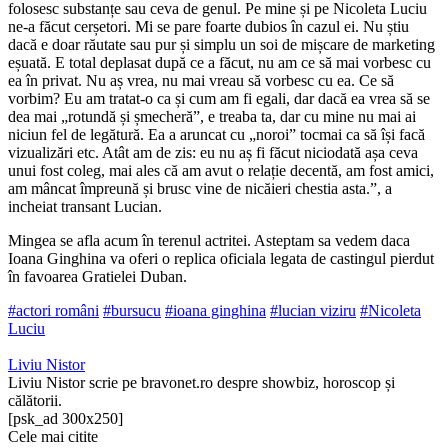
folosesc substanțe sau ceva de genul. Pe mine și pe Nicoleta Luciu
ne-a făcut cerșetori. Mi se pare foarte dubios în cazul ei. Nu știu
dacă e doar răutate sau pur și simplu un soi de mișcare de marketing
eșuată. E total deplasat după ce a făcut, nu am ce să mai vorbesc cu
ea în privat. Nu aș vrea, nu mai vreau să vorbesc cu ea. Ce să
vorbim? Eu am tratat-o ca și cum am fi egali, dar dacă ea vrea să se
dea mai „rotundă și șmecheră”, e treaba ta, dar cu mine nu mai ai
niciun fel de legătură. Ea a aruncat cu „noroi” tocmai ca să își facă
vizualizări etc. Atât am de zis: eu nu aș fi făcut niciodată așa ceva
unui fost coleg, mai ales că am avut o relație decentă, am fost amici,
am mâncat împreună și brusc vine de nicăieri chestia asta.”, a
incheiat transant Lucian.
Mingea se afla acum în terenul actritei. Asteptam sa vedem daca
Ioana Ginghina va oferi o replica oficiala legata de castingul pierdut
în favoarea Gratielei Duban.
#actori români
#bursucu
#ioana ginghina
#lucian viziru
#Nicoleta
Luciu
Liviu Nistor
Liviu Nistor scrie pe bravonet.ro despre showbiz, horoscop și
călătorii.
[psk_ad 300x250]
Cele mai citite