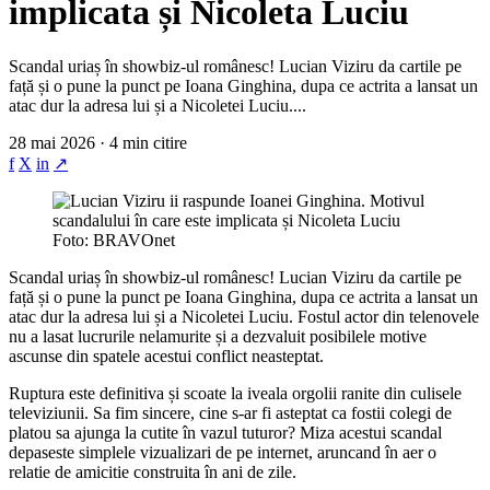
implicata și Nicoleta Luciu
Scandal uriaș în showbiz-ul românesc! Lucian Viziru da cartile pe
față și o pune la punct pe Ioana Ginghina, dupa ce actrita a lansat un
atac dur la adresa lui și a Nicoletei Luciu....
28 mai 2026 · 4 min citire
f
X
in
↗
Foto: BRAVOnet
Scandal uriaș în showbiz-ul românesc! Lucian Viziru da cartile pe
față și o pune la punct pe Ioana Ginghina, dupa ce actrita a lansat un
atac dur la adresa lui și a Nicoletei Luciu. Fostul actor din telenovele
nu a lasat lucrurile nelamurite și a dezvaluit posibilele motive
ascunse din spatele acestui conflict neasteptat.
Ruptura este definitiva și scoate la iveala orgolii ranite din culisele
televiziunii. Sa fim sincere, cine s-ar fi asteptat ca fostii colegi de
platou sa ajunga la cutite în vazul tuturor? Miza acestui scandal
depaseste simplele vizualizari de pe internet, aruncand în aer o
relatie de amicitie construita în ani de zile.