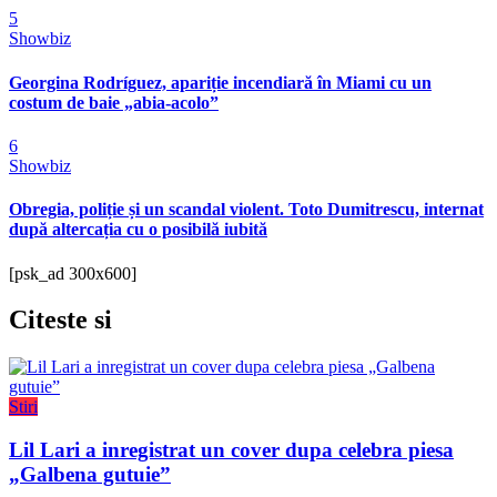
5
Showbiz
Georgina Rodríguez, apariție incendiară în Miami cu un
costum de baie „abia-acolo”
6
Showbiz
Obregia, poliție și un scandal violent. Toto Dumitrescu, internat
după altercația cu o posibilă iubită
[psk_ad 300x600]
Citeste
si
Stiri
Lil Lari a inregistrat un cover dupa celebra piesa
„Galbena gutuie”