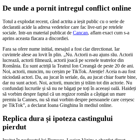
De unde a pornit intregul conflict online
Totul a explodat recent, când actrita a ieșit public cu o serie de
declaratii acide la adresa vedetelor care fac live-uri pe retelele
sociale. Intr-un material publicat de
Cancan
, aflam exact cum s-a
aprins aceasta flacara a discordiei.
Fara sa ofere nume initial, mesajul a fost clar directionat. Iar
cuvintele alese au lovit în plin. „Nu. Actorii n-au ajuns rău. Actorii
lucrează, actorii filmează, actorii joacă pe scenele teatrelor din
România. Eu sunt actriță la Teatrul Ion Creangă de peste 20 de ani.
Noi, actorii, muncim, nu cerșim pe TikTok. Atenție! Aceia n-au fost
niciodată actori. Da, au jucat în seriale, da, au jucat chiar foarte bine,
dar nu sunt actori. Noi, actorii, muncim și trăim tot din actorie. Nu
confundați lucrurile și să nu ne băgați pe toți în aceeași oală. Haideți
să vorbim despre faptul că un regizor român a câștigat un mare
premiu la Cannes, nu să mai vorbim despre persoanele care cerșesc
pe TikTok”, a declarat Ioana Ginghina în mediul online.
Replica dura și ipoteza castingului
pierdut