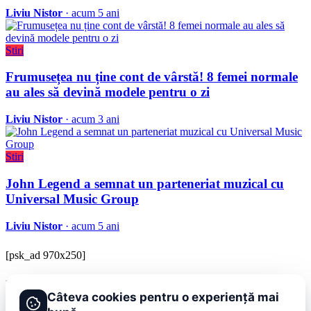
Liviu Nistor
· acum 5 ani
Stiri
Frumusețea nu ține cont de vârstă! 8 femei normale
au ales să devină modele pentru o zi
Liviu Nistor
· acum 3 ani
Stiri
John Legend a semnat un parteneriat muzical cu
Universal Music Group
Liviu Nistor
· acum 5 ani
[psk_ad 970x250]
BRAVOnet
Câteva cookies pentru o experiență mai
Showbiz, vedete si tot ce misca in lumea mondena