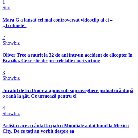
1
Stiri
Mara G a lansat cel mai controversat videoclip al ei –
„Trotinete”
2
Showbiz
Oliver Tree a murit la 32 de ani într-un accident de elicopter în
Brazilia. Ce se știe despre celelalte cinci victime
3
Showbiz
Juratul de la iUmor a ajuns sub supraveghere psihiatrică după
o rană la gât. Ce urmează pentru el
4
Showbiz
Artista care a cântat la patru Mondiale a dat tonul la Mexico
City. De ce toți au vorbit despre ea