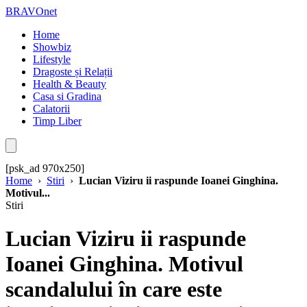
BRAVOnet
Home
Showbiz
Lifestyle
Dragoste și Relații
Health & Beauty
Casa si Gradina
Calatorii
Timp Liber
[psk_ad 970x250]
Home
›
Stiri
›
Lucian Viziru ii raspunde Ioanei Ginghina.
Motivul...
Stiri
Lucian Viziru ii raspunde
Ioanei Ginghina. Motivul
scandalului în care este