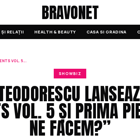
BRAVONET
ȘI RELAȚII
HEALTH & BEAUTY
CASA SI GRADINA
C
NTS VOL. 5...
SHOWBIZ
 TEODORESCU LANSEAZ
 VOL. 5 ȘI PRIMA PIE
NE FACEM?”