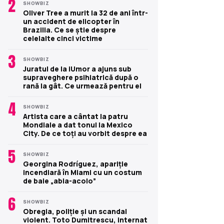
2
SHOWBIZ
Oliver Tree a murit la 32 de ani într-
un accident de elicopter în
Brazilia. Ce se știe despre
celelalte cinci victime
3
SHOWBIZ
Juratul de la iUmor a ajuns sub
supraveghere psihiatrică după o
rană la gât. Ce urmează pentru el
4
SHOWBIZ
Artista care a cântat la patru
Mondiale a dat tonul la Mexico
City. De ce toți au vorbit despre ea
5
SHOWBIZ
Georgina Rodríguez, apariție
incendiară în Miami cu un costum
de baie „abia-acolo”
6
SHOWBIZ
Obregia, poliție și un scandal
violent. Toto Dumitrescu, internat