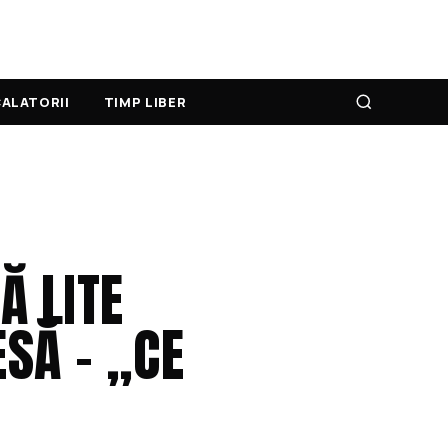
ALATORII
TIMP LIBER
Ă LITE
SĂ – „CE