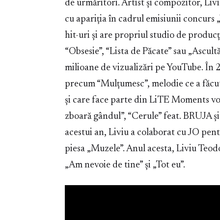
de urmăritori. Artist și compozitor, Liv
cu apariția în cadrul emisiunii concurs
hit-uri și are propriul studio de producț
“Obsesie”, “Lista de Păcate” sau „Ascult
milioane de vizualizări pe YouTube. În
precum “Mulțumesc”, melodie ce a făcut 
și care face parte din LiTE Moments vol
zboară gândul”, “Cerule” feat. BRUJA și
acestui an, Liviu a colaborat cu JO pent
piesa „Muzele”. Anul acesta, Liviu Teod
„Am nevoie de tine” și „Tot eu”.