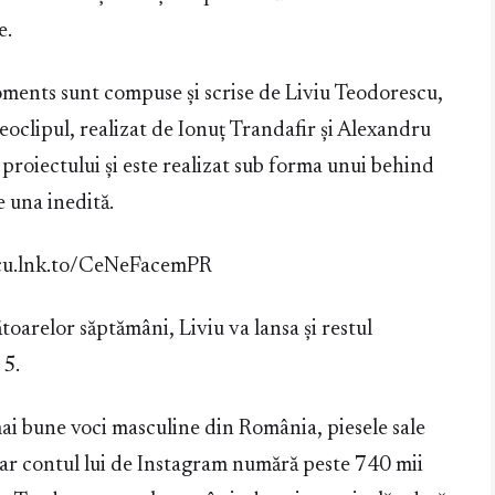
e.
ments sunt compuse și scrise de Liviu Teodorescu,
eoclipul, realizat de Ionuț Trandafir și Alexandru
roiectului și este realizat sub forma unui behind
e una inedită.
scu.lnk.to/CeNeFacemPR
oarelor săptămâni, Liviu va lansa și restul
 5.
ai bune voci masculine din România, piesele sale
iar contul lui de Instagram numără peste 740 mii