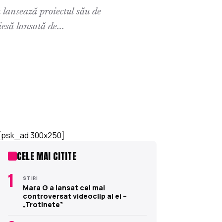
 lansează proiectul său de
iesă lansată de...
[psk_ad 300x250]
CELE MAI CITITE
1
STIRI
Mara G a lansat cel mai
controversat videoclip al ei –
„Trotinete”