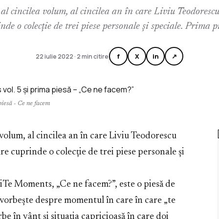
l cincilea volum, al cincilea an în care Liviu Teodorescu
inde o colecție de trei piese personale și speciale. Prima p
f
X
in
↗
22 iulie 2022 · 2 min citire
piesă - Ce ne facem
 volum, al cincilea an în care Liviu Teodorescu
are cuprinde o colecție de trei piese personale și
LiTe Moments, „Ce ne facem?”, este o piesă de
vorbește despre momentul în care în care „te
e în vânt și situația capricioasă în care doi