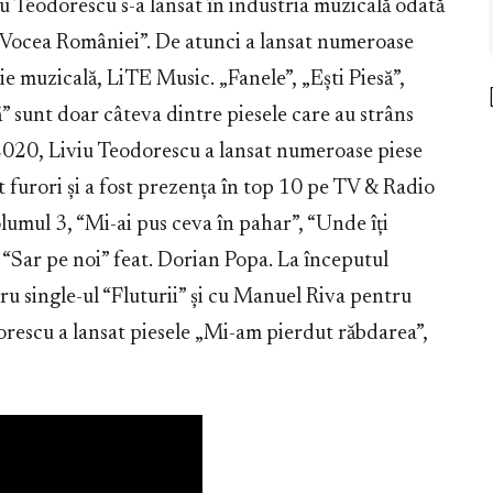
iu Teodorescu s-a lansat în industria muzicală odată
 „Vocea României”. De atunci a lansat numeroase
ie muzicală, LiTE Music. „Fanele”, „Ești Piesă”,
ă” sunt doar câteva dintre piesele care au strâns
 2020, Liviu Teodorescu a lansat numeroase piese
furori și a fost prezența în top 10 pe TV & Radio
umul 3, “Mi-ai pus ceva în pahar”, “Unde îți
 “Sar pe noi” feat. Dorian Popa. La începutul
ru single-ul “Fluturii” și cu Manuel Riva pentru
orescu a lansat piesele „Mi-am pierdut răbdarea”,