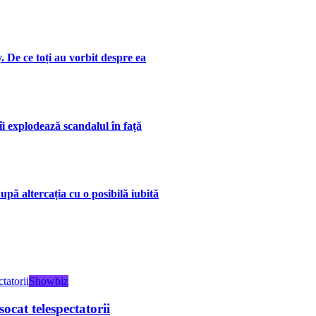
. De ce toți au vorbit despre ea
îi explodează scandalul în față
upă altercația cu o posibilă iubită
Showbiz
ocat telespectatorii