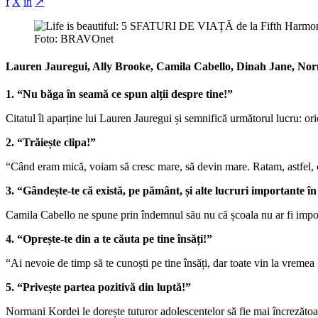
f
X
in
↗
Foto: BRAVOnet
Lauren Jauregui, Ally Brooke, Camila Cabello, Dinah Jane
,
Norm
1. “Nu băga în seamă ce spun alții despre tine!”
Citatul îi aparține lui Lauren Jauregui și semnifică următorul lucru: oric
2. “Trăiește clipa!”
“Când eram mică, voiam să cresc mare, să devin mare. Ratam, astfel, 
3. “Gândește-te că există, pe pământ, și alte lucruri importante în
Camila Cabello ne spune prin îndemnul său nu că școala nu ar fi importan
4. “Oprește-te din a te căuta pe tine însăți!”
“Ai nevoie de timp să te cunoști pe tine însăți, dar toate vin la vremea
5. “Privește partea pozitivă din luptă!”
Normani Kordei le dorește tuturor adolescentelor să fie mai încrezătoar