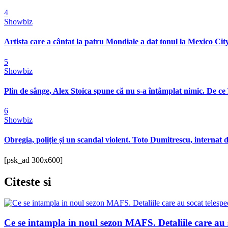
4
Showbiz
Artista care a cântat la patru Mondiale a dat tonul la Mexico City
5
Showbiz
Plin de sânge, Alex Stoica spune că nu s-a întâmplat nimic. De ce 
6
Showbiz
Obregia, poliție și un scandal violent. Toto Dumitrescu, internat d
[psk_ad 300x600]
Citeste
si
Ce se intampla in noul sezon MAFS. Detaliile care au s