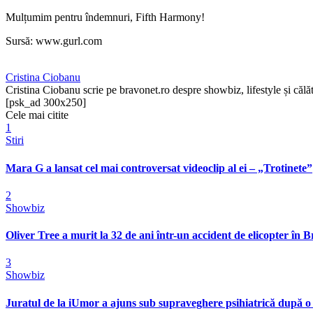
Mulțumim pentru îndemnuri, Fifth Harmony!
Sursă: www.gurl.com
Cristina Ciobanu
Cristina Ciobanu scrie pe bravonet.ro despre showbiz, lifestyle și călăt
[psk_ad 300x250]
Cele mai citite
1
Stiri
Mara G a lansat cel mai controversat videoclip al ei – „Trotinete”
2
Showbiz
Oliver Tree a murit la 32 de ani într-un accident de elicopter în Bra
3
Showbiz
Juratul de la iUmor a ajuns sub supraveghere psihiatrică după o