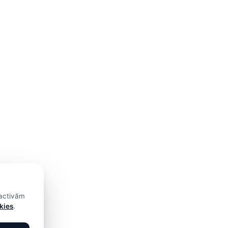
 activăm
okies
.