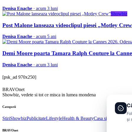
Denisa Enache
· acum 3 luni
Showbiz
Post Malone lanseaza videoclipul piesei „Motley Cre
Denisa Enache
· acum 5 ani
Demi Moore poarta Tamara Ralph Couture la Cannes 
Denisa Enache
· acum 3 luni
[psk_ad 970x250]
BRAVOnet
Showbiz, vedete si tot ce misca in lumea mondena
Câ
Categorii
Fo
Stiri
Showbiz
Publicitate
Lifestyle
Health & Beauty
Casa si Gradina
și 
BRAVOnet