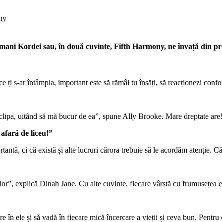
ani Kordei sau, în două cuvinte, Fifth Harmony, ne învață din prop
e ți s-ar întâmpla, important este să rămâi tu însăți, să reacționezi confor
clipa, uitând să mă bucur de ea”, spune Ally Brooke. Mare dreptate are
 afară de liceu!”
tă, ci că există și alte lucruri cărora trebuie să le acordăm atenție. Căl
 lor”, explică Dinah Jane. Cu alte cuvinte, fiecare vârstă cu frumusețea e
e în ele și să vadă în fiecare mică încercare a vieții și ceva bun. Pentru