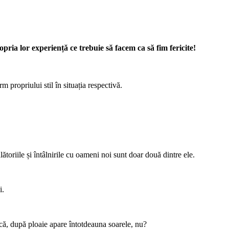
ria lor experiență ce trebuie să facem ca să fim fericite!
m propriului stil în situația respectivă.
!
ătoriile și întâlnirile cu oameni noi sunt doar două dintre ele.
i.
 că, după ploaie apare întotdeauna soarele, nu?