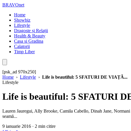
BRAVOnet
Home
Showbiz
Lifestyle
Dragoste și Relații
Health & Beauty
Casa si Gradina
Calatorii
Timp Liber
[psk_ad 970x250]
Home
›
Lifestyle
›
Life is beautiful: 5 SFATURI DE VIAȚĂ...
Lifestyle
Life is beautiful: 5 SFATURI 
Lauren Jauregui, Ally Brooke, Camila Cabello, Dinah Jane, Normani Kor
seamă...
9 ianuarie 2016 · 2 min citire