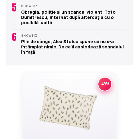
5
SHOWBIZ
Obregia, poliție și un scandal violent. Toto
Dumitrescu, internat după altercația cu o
posibilă iubită
6
SHOWBIZ
Plin de sânge, Alex Stoica spune că nu s-a
întâmplat nimic. De ce îi explodează scandalul
în față
-49%