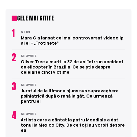
CELE MAI CITITE
1
STIRI
Mara G a lansat cel mai controversat videoclip
al ei – „Trotinete”
2
SHOWBIZ
Oliver Tree a murit la 32 de ani într-un accident
de elicopter în Brazilia. Ce se știe despre
celelalte cinci victime
3
SHOWBIZ
Juratul de la iUmor a ajuns sub supraveghere
psihiatrică după o rană la gât. Ce urmează
pentru el
4
SHOWBIZ
Artista care a cântat la patru Mondiale a dat
tonul la Mexico City. De ce toți au vorbit despre
ea