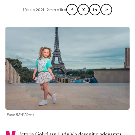
f
X
in
↗
19 iulie 2021 · 2 min citire
Foto: BRAVOnet
ictoria Golici sau Lady V a devenit o adevarata