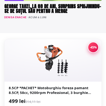
GEORGE TAKEI, LA 88 DE ANI, SURPRINS SPRIJININDU-
SE DE SOȚUL SĂU PENTRU A MERGE
DENISA ENACHE
· ACUM 4 LUNI
-45%
8.5CP *PACHET* Motoburghiu foreza pamant
8.5CP, 58cc, 9200rpm Professional, 3 burghie
incluse (100, 150, 200) GT4350 CAMPION
499 lei
914,11 lei
CMP4350