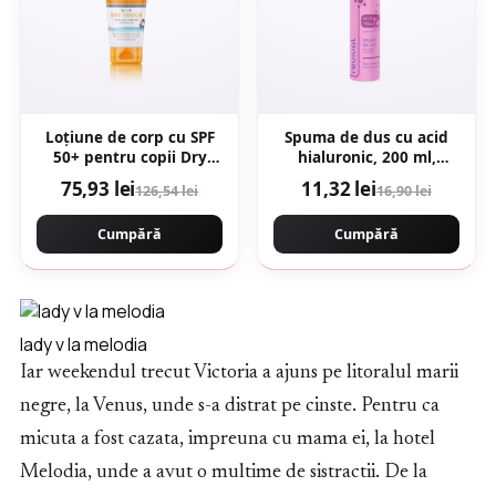
Loțiune de corp cu SPF
Spuma de dus cu acid
50+ pentru copii Dry
hialuronic, 200 ml,
Touch, 200 ml, Eucerin
Gerovital
75,93 lei
11,32 lei
126,54 lei
16,90 lei
Cumpără
Cumpără
lady v la melodia
Iar weekendul trecut Victoria a ajuns pe litoralul marii
negre, la Venus, unde s-a distrat pe cinste. Pentru ca
micuta a fost cazata, impreuna cu mama ei, la hotel
Melodia, unde a avut o multime de sistractii. De la