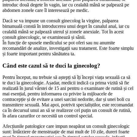
introduc două degete în vagin, iar cu cealaltă mână se palpează pe
abdomen zonele care îl interesează pe medic.
Dacă se va impune un consult ginecolog la virgine, palparea
bimanuală constă în introducerea unui deget în canalul anal, iar cu
cealaltă mână se palpează uterul și zonele anexiale. Tot în acest
consult ginecologic, se examinează și sânii.
În funcție de spusele medicului se pot oferi sau nu anumite
recomandări de analize, investigații sau tratament. Este foarte simplu
și foarte important pentru sănătatea ta.
Când este cazul să te duci la ginecolog?
Pentru început, nu trebuie să aștepți să îți începi viața sexuală ca să
te duci la ginecologie. Așadar, medicii indică ca prima vizită să fie
realizată în jurul vârstei de 15 ani pentru o examinare de rutină și cel
mai esențial, pentru informarea cu privire la mijloacele de
contracepție și de evitare a unei sarcini nedorite, dar și unei boli cu
transmitere sexuală. Mai apoi, potrivit specialiștilor, este recomandat
ca în decursul unui an să se realizeze cel puțin un consult de rutină,
în afara cazurilor ce necesită un control special.
Afecțiunile patologice care impun neapărat un consult ginecologic
sunt: întârziere de menstruație de mai mult de 10 zile, dureri foarte