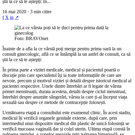
știi la ce să te aștepți: În...
16 mai 2020 · 3 min citire
f
X
in
↗
Foto: BRAVOnet
Înainte de a afla la ce vârstă poți merge pentru prima oară la un
consult ginecologic, află ce se întâmplă la un astfel de consult, ca să
știi la ce să te aștepți:
În prima parte a vizitei medicale, medicul și pacientul poartă o
discuție prin care specialistul își ia toate informațiile de care are
nevoie, precum și motivul vizitei și detalii despre istoricul medical al
pacientei respective. Unele dintre întrebări ar fi legate de vârsta
primei menstruații, durata acesteia, detalii despre ciclul menstrual,
întrebări despre anumite sângerări, vârsta la care ți-ai început viața
sexuală sau despre ce metode de contracepție folosești.
Următoarea etapă a consultului este examenul clinic. În acest stadiu,
medicul îți verifică organele genitale externe, după care, prin
intermediul unui dispozitiv medical din plastic de unică folosință se
verifică mucoasa vaginală dar și colul uterin. Ultima etapă constă în
palparea uterului, a zonelor anexiale prin palparea bimanuală, se