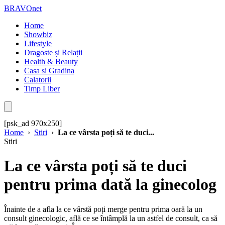
BRAVOnet
Home
Showbiz
Lifestyle
Dragoste și Relații
Health & Beauty
Casa si Gradina
Calatorii
Timp Liber
[psk_ad 970x250]
Home
›
Stiri
›
La ce vârsta poți să te duci...
Stiri
La ce vârsta poți să te duci
pentru prima dată la ginecolog
Înainte de a afla la ce vârstă poți merge pentru prima oară la un
consult ginecologic, află ce se întâmplă la un astfel de consult, ca să