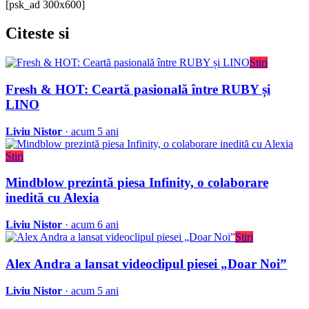
[psk_ad 300x600]
Citeste
si
Stiri
Fresh & HOT: Ceartă pasională între RUBY și
LINO
Liviu Nistor
· acum 5 ani
Stiri
Mindblow prezintă piesa Infinity, o colaborare
inedită cu Alexia
Liviu Nistor
· acum 6 ani
Stiri
Alex Andra a lansat videoclipul piesei „Doar Noi”
Liviu Nistor
· acum 5 ani