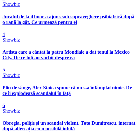
Showbiz
Juratul de la iUmor a ajuns sub supraveghere psihiatrică după
o rană la gât. Ce urmează pentru el
4
Showbiz
Artista care a cântat la patru Mondiale a dat tonul la Mexico
City. De ce toți au vorbit despre ea
5
Showbiz
Plin de sânge, Alex Stoica spune că nu s-a întâmplat nimic. De
ce îi explodează scandalul în față
6
Showbiz
Obregia, poliție și un scandal violent. Toto Dumitrescu, internat
după altercația cu o posibilă iubită