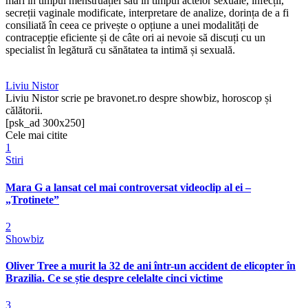
mari în timpul menstruației sau în timpul actelor sexuale, infecții,
secreții vaginale modificate, interpretare de analize, dorința de a fi
consiliată în ceea ce privește o opțiune a unei modalități de
contracepție eficiente și de câte ori ai nevoie să discuți cu un
specialist în legătură cu sănătatea ta intimă și sexuală.
Liviu Nistor
Liviu Nistor scrie pe bravonet.ro despre showbiz, horoscop și
călătorii.
[psk_ad 300x250]
Cele mai citite
1
Stiri
Mara G a lansat cel mai controversat videoclip al ei –
„Trotinete”
2
Showbiz
Oliver Tree a murit la 32 de ani într-un accident de elicopter în
Brazilia. Ce se știe despre celelalte cinci victime
3