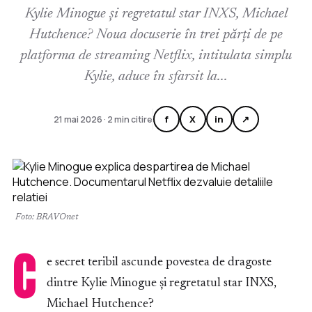
Kylie Minogue și regretatul star INXS, Michael
Hutchence? Noua docuserie în trei părți de pe
platforma de streaming Netflix, intitulata simplu
Kylie, aduce în sfarsit la...
f
X
in
↗
21 mai 2026 · 2 min citire
Foto: BRAVOnet
C
e secret teribil ascunde povestea de dragoste
dintre Kylie Minogue și regretatul star INXS,
Michael Hutchence?