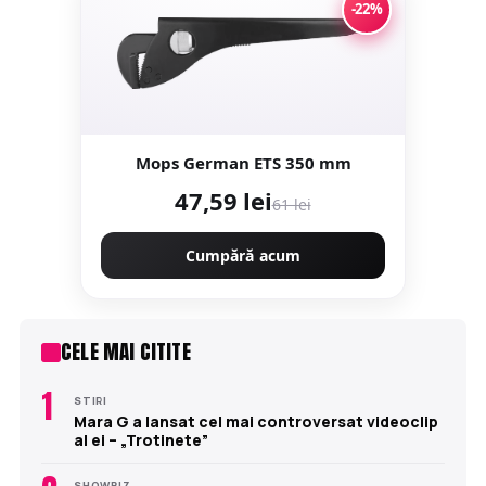
-22%
Mops German ETS 350 mm
47,59 lei
61 lei
Cumpără acum
CELE MAI CITITE
1
STIRI
Mara G a lansat cel mai controversat videoclip
al ei – „Trotinete”
SHOWBIZ