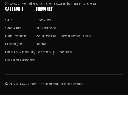
Showbiz, vedete si tot ce misca in lumea mondena
CATEGORII
BRAVONET
Stiri
Cookies
Showbiz
Publicitate
Publicitate
Politica De Confidentialitate
Lifestyle
Home
Health & Beauty
Termeni și Condiții
Casa si Gradina
© 2026 BRAVOnet. Toate drepturile rezervate.