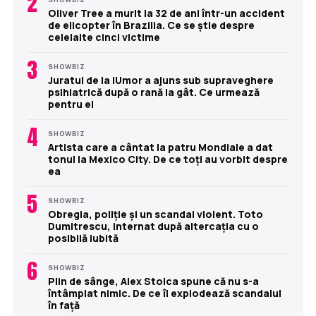
2
Oliver Tree a murit la 32 de ani într-un accident
de elicopter în Brazilia. Ce se știe despre
celelalte cinci victime
3
SHOWBIZ
Juratul de la iUmor a ajuns sub supraveghere
psihiatrică după o rană la gât. Ce urmează
pentru el
4
SHOWBIZ
Artista care a cântat la patru Mondiale a dat
tonul la Mexico City. De ce toți au vorbit despre
ea
5
SHOWBIZ
Obregia, poliție și un scandal violent. Toto
Dumitrescu, internat după altercația cu o
posibilă iubită
6
SHOWBIZ
Plin de sânge, Alex Stoica spune că nu s-a
întâmplat nimic. De ce îi explodează scandalul
în față