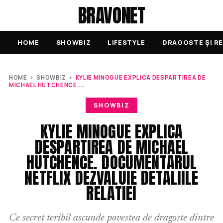
BRAVONET
HOME
SHOWBIZ
LIFESTYLE
DRAGOSTE ȘI RE
HOME
›
SHOWBIZ
›
KYLIE MINOGUE EXPLICA DESPARTIREA DE
MICHAEL HUTCHENCE....
SHOWBIZ
KYLIE MINOGUE EXPLICA
DESPARTIREA DE MICHAEL
HUTCHENCE. DOCUMENTARUL
NETFLIX DEZVALUIE DETALIILE
RELATIEI
Ce secret teribil ascunde povestea de dragoste dintre