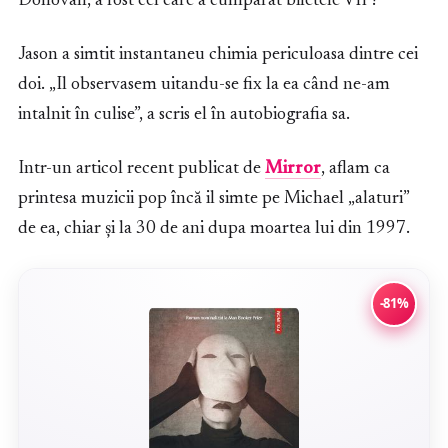
Donovan, a fost cel care a cumparat biletele VIP!
Jason a simtit instantaneu chimia periculoasa dintre cei
doi. „Il observasem uitandu-se fix la ea când ne-am
intalnit în culise”, a scris el în autobiografia sa.
Intr-un articol recent publicat de
Mirror
, aflam ca
printesa muzicii pop încă il simte pe Michael „alaturi”
de ea, chiar și la 30 de ani dupa moartea lui din 1997.
-81%