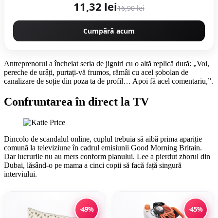
11,32 lei
16,90 lei
Cumpără acum
Antreprenorul a încheiat seria de jigniri cu o altă replică dură: „Voi,
pereche de urâți, purtați-vă frumos, rămâi cu acel șobolan de
canalizare de soție din poza ta de profil… Apoi fă acel comentariu,”.
Confruntarea în direct la TV
Dincolo de scandalul online, cuplul trebuia să aibă prima apariție
comună la televiziune în cadrul emisiunii Good Morning Britain.
Dar lucrurile nu au mers conform planului. Lee a pierdut zborul din
Dubai, lăsând-o pe mama a cinci copii să facă față singură
interviului.
-49%
-45%