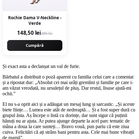
Rochie Dama V-Neckline -
Verde
148,50 lei
285 lei
Cumpără
Și exact asta a declanșat un val de furie.
Bărbatul a distribuit o poză aparent cu familia celui care a comentat
și a ripostat dur: „Absolut cei mai urâți gremlini și familie pe care i-
am văzut vreodată, nu ursulețul de pluș. Dar restul, Iisuse ajută-mi
ochii.”
El nu s-a oprit aici și a adăugat un mesaj lung și sarcastic. „Și aceste
biete ființe… Lumea este atât de nedreaptă… Și a fost super dură cu
grupul ăsta. Aș începe o listă cu dorințe, dar sunt sigur că puținii
bănuți nu ar ajuta. Ar putea ajunge departe la acel parc tematic de
mâna a doua la care sunteți… Bravo vouă, pun pariu că este ziua
cuiva. Felicitări că ați strâns bani pentru asta. Cele mai bune vibrații
de mamă”.