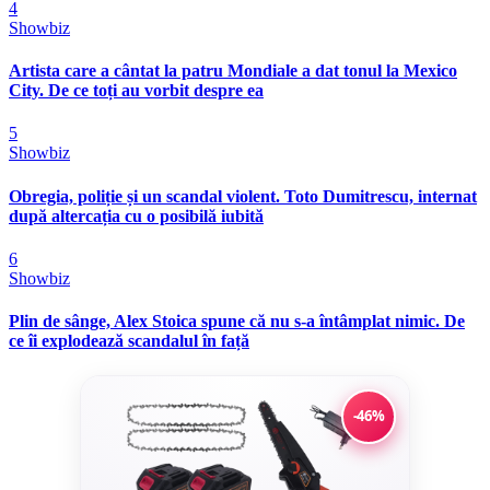
4
Showbiz
Artista care a cântat la patru Mondiale a dat tonul la Mexico
City. De ce toți au vorbit despre ea
5
Showbiz
Obregia, poliție și un scandal violent. Toto Dumitrescu, internat
după altercația cu o posibilă iubită
6
Showbiz
Plin de sânge, Alex Stoica spune că nu s-a întâmplat nimic. De
ce îi explodează scandalul în față
-46%