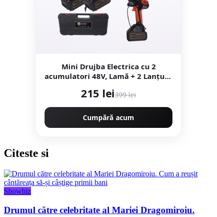
Mini Drujba Electrica cu 2
acumulatori 48V, Lamă + 2 Lanțuri,
200mm, 8", ungere automata Edon
215 lei
399 lei
MX294
Cumpără acum
Citeste
si
Showbiz
Drumul către celebritate al Mariei Dragomiroiu.