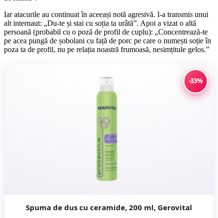
Iar atacurile au continuat în aceeași notă agresivă. I-a transmis unui
alt internaut: „Du-te și stai cu soția ta urâtă”. Apoi a vizat o altă
persoană (probabil cu o poză de profil de cuplu): „Concentrează-te
pe acea pungă de șobolani cu față de porc pe care o numești soție în
poza ta de profil, nu pe relația noastră frumoasă, nesimțitule gelos.”
-33%
Spuma de dus cu ceramide, 200 ml, Gerovital