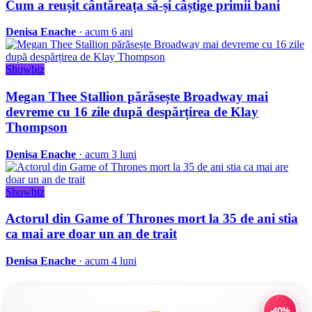
Cum a reușit cântăreața să-și câștige primii bani
Denisa Enache
· acum 6 ani
Showbiz
Megan Thee Stallion părăsește Broadway mai
devreme cu 16 zile după despărțirea de Klay
Thompson
Denisa Enache
· acum 3 luni
Showbiz
Actorul din Game of Thrones mort la 35 de ani stia
ca mai are doar un an de trait
Denisa Enache
· acum 4 luni
-40%