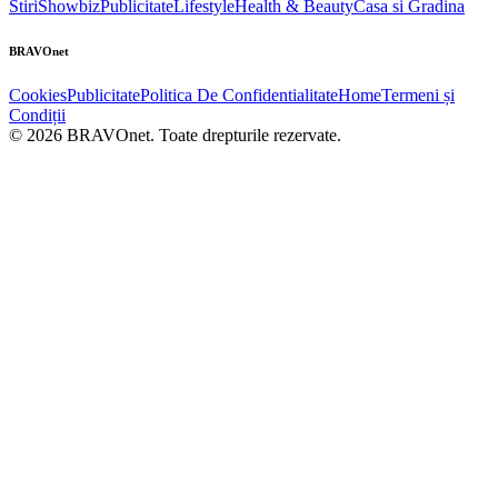
Stiri
Showbiz
Publicitate
Lifestyle
Health & Beauty
Casa si Gradina
BRAVOnet
Cookies
Publicitate
Politica De Confidentialitate
Home
Termeni și
Condiții
© 2026 BRAVOnet. Toate drepturile rezervate.