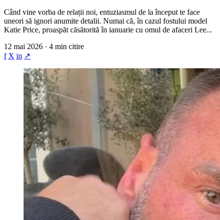
Când vine vorba de relații noi, entuziasmul de la început te face
uneori să ignori anumite detalii. Numai că, în cazul fostului model
Katie Price, proaspăt căsătorită în ianuarie cu omul de afaceri Lee...
12 mai 2026 · 4 min citire
f
X
in
↗