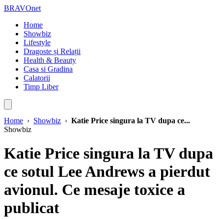
BRAVOnet
Home
Showbiz
Lifestyle
Dragoste și Relații
Health & Beauty
Casa si Gradina
Calatorii
Timp Liber
Home
›
Showbiz
›
Katie Price singura la TV dupa ce...
Showbiz
Katie Price singura la TV dupa
ce sotul Lee Andrews a pierdut
avionul. Ce mesaje toxice a
publicat