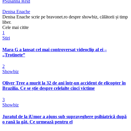
#Susanna Reid
Denisa Enache
Denisa Enache scrie pe bravonet.ro despre showbiz, călătorii și timp
liber.
Cele mai citite
1
Stiri
Mara G a lansat cel mai controversat videoclip al ei –
„Trotinete”
2
Showbiz
Oliver Tree a murit la 32 de ani într-un accident de elicopter în
Brazilia. Ce se știe despre celelalte cinci victime
3
Showbiz
Juratul de la iUmor a ajuns sub supraveghere psihiatrică după
o rană la gât. Ce urmează pentru el