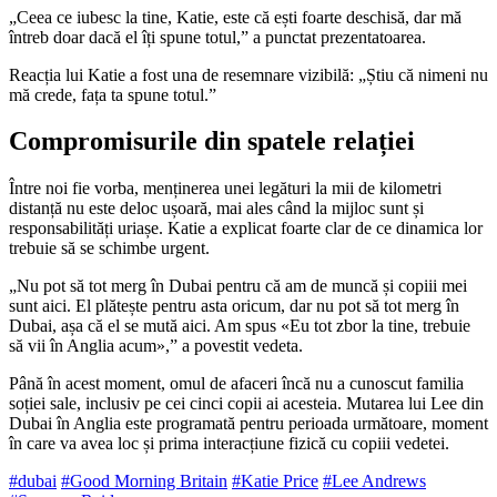
„Ceea ce iubesc la tine, Katie, este că ești foarte deschisă, dar mă
întreb doar dacă el îți spune totul,” a punctat prezentatoarea.
Reacția lui Katie a fost una de resemnare vizibilă: „Știu că nimeni nu
mă crede, fața ta spune totul.”
Compromisurile din spatele relației
Între noi fie vorba, menținerea unei legături la mii de kilometri
distanță nu este deloc ușoară, mai ales când la mijloc sunt și
responsabilități uriașe. Katie a explicat foarte clar de ce dinamica lor
trebuie să se schimbe urgent.
„Nu pot să tot merg în Dubai pentru că am de muncă și copiii mei
sunt aici. El plătește pentru asta oricum, dar nu pot să tot merg în
Dubai, așa că el se mută aici. Am spus «Eu tot zbor la tine, trebuie
să vii în Anglia acum»,” a povestit vedeta.
Până în acest moment, omul de afaceri încă nu a cunoscut familia
soției sale, inclusiv pe cei cinci copii ai acesteia. Mutarea lui Lee din
Dubai în Anglia este programată pentru perioada următoare, moment
în care va avea loc și prima interacțiune fizică cu copiii vedetei.
#dubai
#Good Morning Britain
#Katie Price
#Lee Andrews