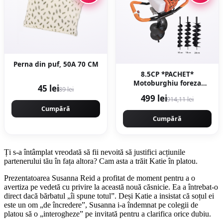
Perna din puf, 50A 70 CM
8.5CP *PACHET*
Motoburghiu foreza
45 lei
89 lei
pamant 8.5CP, 58cc,
499 lei
914,11 lei
9200rpm Professional, 3
Cumpără
burghie incluse (100, 150,
200) GT4350 CAMPION
Cumpără
CMP4350
Ți s-a întâmplat vreodată să fii nevoită să justifici acțiunile
partenerului tău în fața altora? Cam asta a trăit Katie în platou.
Prezentatoarea Susanna Reid a profitat de moment pentru a o
avertiza pe vedetă cu privire la această nouă căsnicie. Ea a întrebat-o
direct dacă bărbatul „îi spune totul”. Deși Katie a insistat că soțul ei
este un om „de încredere”, Susanna i-a îndemnat pe colegii de
platou să o „interogheze” pe invitată pentru a clarifica orice dubiu.