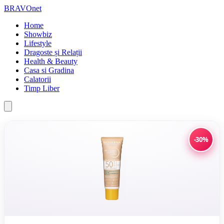
BRAVOnet
Home
Showbiz
Lifestyle
Dragoste și Relații
Health & Beauty
Casa si Gradina
Calatorii
Timp Liber
-30%