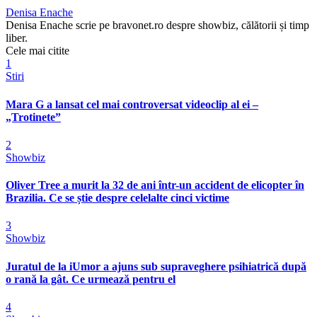
Denisa Enache
Denisa Enache scrie pe bravonet.ro despre showbiz, călătorii și timp
liber.
Cele mai citite
1
Stiri
Mara G a lansat cel mai controversat videoclip al ei –
„Trotinete”
2
Showbiz
Oliver Tree a murit la 32 de ani într-un accident de elicopter în
Brazilia. Ce se știe despre celelalte cinci victime
3
Showbiz
Juratul de la iUmor a ajuns sub supraveghere psihiatrică după
o rană la gât. Ce urmează pentru el
4