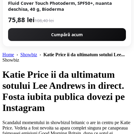
Fluid Cover Touch Photoderm, SPF50+, nuanta
deschisa, 40 g, Bioderma
75,88 lei
108,40 lei
Cumpără acum
Home
›
Showbiz
›
Katie Price ii da ultimatum sotului Lee...
Showbiz
Katie Price ii da ultimatum
sotului Lee Andrews in direct.
Fosta iubita publica dovezi pe
Instagram
Scandalul momentului in showbizul britanic o are in centru pe Katie
Price. Vedeta a fost nevoita sa apara complet singura pe canapeaua
faimoasei emisiuni Good Morning Britain, dupa ce sotul ei,