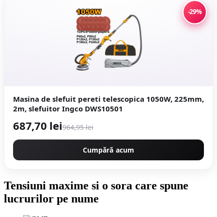
-29%
Masina de slefuit pereti telescopica 1050W, 225mm,
2m, slefuitor Ingco DWS10501
687,70 lei
964,95 lei
Cumpără acum
Tensiuni maxime si o sora care spune
lucrurilor pe nume