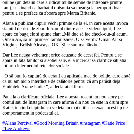
online (un detaliu care a ridicat multe semne de intrebare printre
fani), sustinand ca barbatul obisnuia sa mearga la aeroport doar
pentru a se preface ca zboara spre Marea Britanie.
Alana a publicat clipuri vechi primite de la el, in care acesta invoca
statutul de risc de zbor. Intr-unul dintre aceste videoclipuri, Lee
apare cu bagajele si spune clar: „Mă duc să fac check-out-ul acum,
Oman Air, să-mi primesc rambursarea. O să verific Oman Air și
Virgin și British Airways, OK. Și te sun mai târziu.”
Dar Lee neaga vehement orice acuzatie de acest fel. Pentru a se
apara in fata fanilor si a sotiei sale, el a incercat sa clarifice situatia
tot prin intermediul retelelor sociale.
„O să pun [o captură de ecran] cu aplicația mea de poliție, care arată
că nu am nicio interdicție de călătorie pentru că am părăsit deja
Emiratele Arabe Unite.”, a declarat el ferm.
Pana la o clarificare oficiala, Lee a postat recent un nou story pe
contul sau de Instagram in care afirma din nou ca este in drum spre
Katie, in ciuda faptului ca vedeta tocmai criticase exact acest tip de
comportament in podcastul ei.
#Alana Percival
#Good Morning Britain
#instagram
#Katie Price
#Lee Andrews