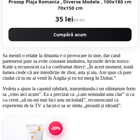
Prosop Plaja Romania , Diverse Modele , 100x180 cm
70x150 cm
35 lei
69 lei
Cumpără acum
Sa mentii o relatie la distanta e o provocare in sine, dar cand
partenerul pare sa evite constant intalnirea, lucrurile devin toxice.
Katie a recunoscut ca l-a confruntat direct: „În acest moment, toată
lumea crede că are interdicție de zbor, asta și aia. Am spus că pare
ciudat că tu nu ai venit în Anglia și eu tot merg în Dubai.”
Vedeta a ajuns la capatul rabdarii, transmitandu-i un ultimatum ferm
sa „vino aici acum”. Ea a precizat ca „i-am semnalat asta clar” si ca
i-a cerut „să nu-mi mai faci asta niciodată”, recunoscand ca
experienta de la TV a facut-o sa se simta „proastă și idioată”.
-30%