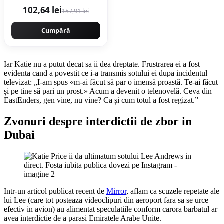
102,64 lei
157,91 lei
Cumpără
Iar Katie nu a putut decat sa ii dea dreptate. Frustrarea ei a fost
evidenta cand a povestit ce i-a transmis sotului ei dupa incidentul
televizat: „I-am spus «m-ai făcut să par o imensă proastă. Te-ai făcut
și pe tine să pari un prost.» Acum a devenit o telenovelă. Ceva din
EastEnders, gen vine, nu vine? Ca și cum totul a fost regizat.”
Zvonuri despre interdictii de zbor in
Dubai
Intr-un articol publicat recent de
Mirror
, aflam ca scuzele repetate ale
lui Lee (care tot posteaza videoclipuri din aeroport fara sa se urce
efectiv in avion) au alimentat speculatiile conform carora barbatul ar
avea interdictie de a parasi Emiratele Arabe Unite.