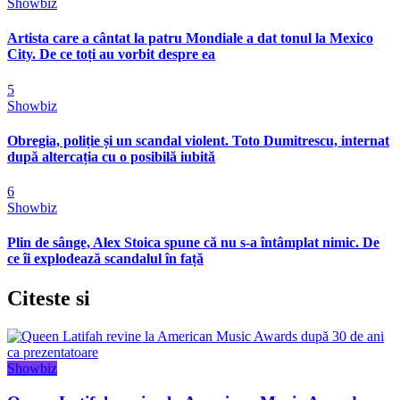
Showbiz
Artista care a cântat la patru Mondiale a dat tonul la Mexico
City. De ce toți au vorbit despre ea
5
Showbiz
Obregia, poliție și un scandal violent. Toto Dumitrescu, internat
după altercația cu o posibilă iubită
6
Showbiz
Plin de sânge, Alex Stoica spune că nu s-a întâmplat nimic. De
ce îi explodează scandalul în față
Citeste
si
Showbiz