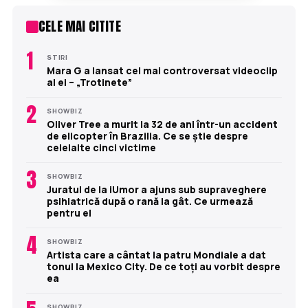
CELE MAI CITITE
1
STIRI
Mara G a lansat cel mai controversat videoclip
al ei – „Trotinete”
2
SHOWBIZ
Oliver Tree a murit la 32 de ani într-un accident
de elicopter în Brazilia. Ce se știe despre
celelalte cinci victime
3
SHOWBIZ
Juratul de la iUmor a ajuns sub supraveghere
psihiatrică după o rană la gât. Ce urmează
pentru el
4
SHOWBIZ
Artista care a cântat la patru Mondiale a dat
tonul la Mexico City. De ce toți au vorbit despre
ea
SHOWBIZ