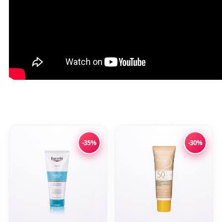
-35%
-30%