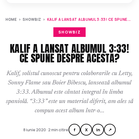
HOME
›
SHOWBIZ
›
KALIF A LANSAT ALBUMUL 3:33! CE SPUNE...
SHOWBIZ
KALIF A LANSAT ALBUMUL 3:33!
CE SPUNE DESPRE ACESTA?
Kalif, solistul cunoscut pentru colaborarile cu Letty,
Sonny Flame sau Boier Bibescu, lansează albumul
3:33. Albumul este cântat integral în limba
spaniolă. “3:33” este un material diferit, am ales să
compun acest album într-o...
f
X
in
↗
8 iunie 2020 · 2 min citire