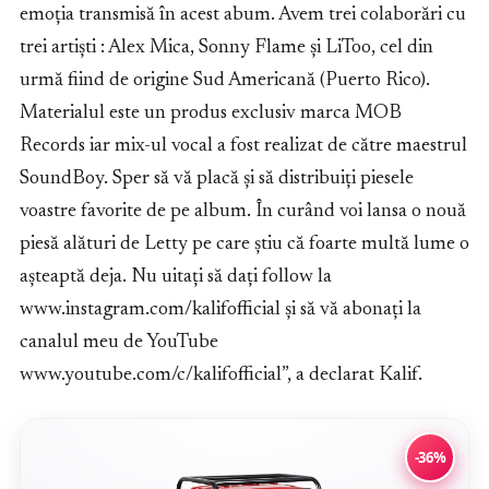
emoția transmisă în acest abum. Avem trei colaborări cu
trei artiști : Alex Mica, Sonny Flame și LiToo, cel din
urmă fiind de origine Sud Americană (Puerto Rico).
Materialul este un produs exclusiv marca MOB
Records iar mix-ul vocal a fost realizat de către maestrul
SoundBoy. Sper să vă placă și să distribuiți piesele
voastre favorite de pe album. În curând voi lansa o nouă
piesă alături de Letty pe care știu că foarte multă lume o
așteaptă deja. Nu uitați să dați follow la
www.instagram.com/kalifofficial și să vă abonați la
canalul meu de YouTube
www.youtube.com/c/kalifofficial”, a declarat Kalif.
-36%