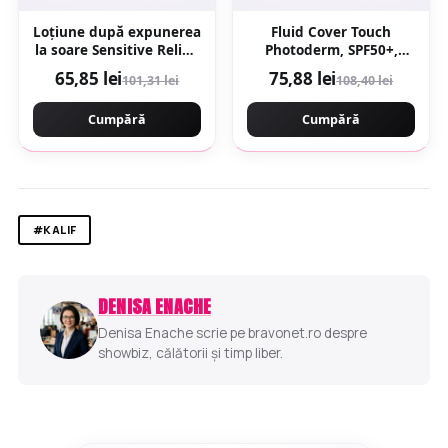
Loțiune după expunerea
Fluid Cover Touch
la soare Sensitive Relief,
Photoderm, SPF50+,
200 ml, Eucerin
nuanta deschisa, 40 g,
65,85 lei
75,88 lei
101,31 lei
108,40 lei
Bioderma
Cumpără
Cumpără
#KALIF
DENISA ENACHE
Denisa Enache scrie pe bravonet.ro despre
showbiz, călătorii și timp liber.