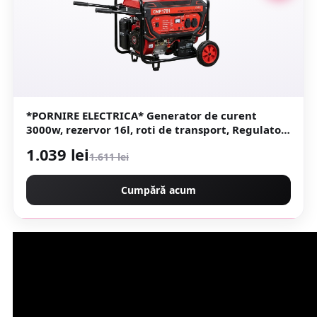
*PORNIRE ELECTRICA* Generator de curent
3000w, rezervor 16l, roti de transport, Regulator
Tensiune (AVR), pe benzina 4 timpi Campion
1.039 lei
1.611 lei
PROFESSIONAL CMP1781
Cumpără acum