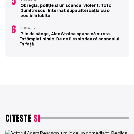
5
Obregia, poliție și un scandal violent. Toto
Dumitrescu, internat după altercația cu o
posibilă iubită
6
SHOWBIZ
Plin de sânge, Alex Stoica spune că nu s-a
întâmplat nimic. De ce îi explodează scandalul
în față
CITESTE
SI