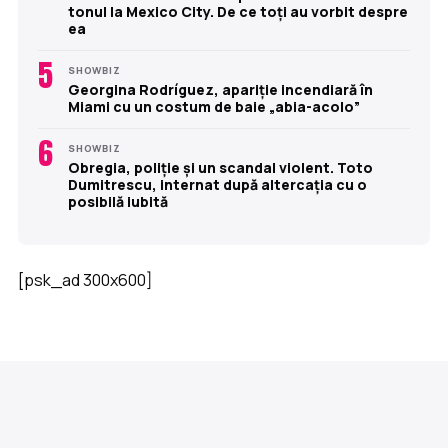
tonul la Mexico City. De ce toți au vorbit despre
ea
5
SHOWBIZ
Georgina Rodríguez, apariție incendiară în
Miami cu un costum de baie „abia-acolo”
6
SHOWBIZ
Obregia, poliție și un scandal violent. Toto
Dumitrescu, internat după altercația cu o
posibilă iubită
[psk_ad 300x600]