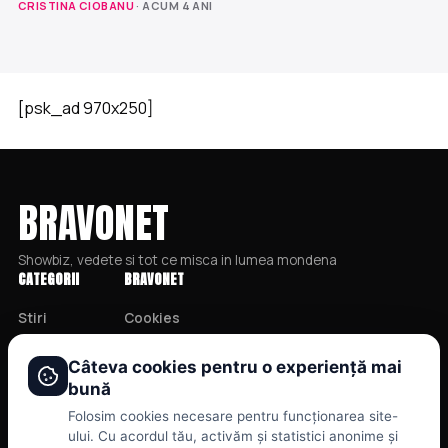
CRISTINA CIOBANU
· ACUM 4 ANI
[psk_ad 970x250]
BRAVONET
Showbiz, vedete si tot ce misca in lumea mondena
CATEGORII
BRAVONET
Stiri
Cookies
Showbiz
Publicitate
Câteva cookies pentru o experiență mai
Publicitate
Politica De Confidentialitate
bună
Lifestyle
Home
Folosim cookies necesare pentru funcționarea site-
Health & Beauty
Termeni și Condiții
ului. Cu acordul tău, activăm și statistici anonime și