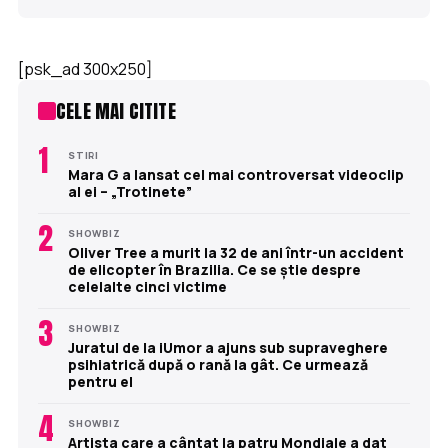
[psk_ad 300x250]
CELE MAI CITITE
1
STIRI
Mara G a lansat cel mai controversat videoclip
al ei – „Trotinete”
2
SHOWBIZ
Oliver Tree a murit la 32 de ani într-un accident
de elicopter în Brazilia. Ce se știe despre
celelalte cinci victime
3
SHOWBIZ
Juratul de la iUmor a ajuns sub supraveghere
psihiatrică după o rană la gât. Ce urmează
pentru el
4
SHOWBIZ
Artista care a cântat la patru Mondiale a dat