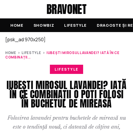
BRAVONET
HOME
SHOWBIZ
LIFESTYLE
DRAGOSTE ȘI RE
[psk_ad 970x250]
HOME
›
LIFESTYLE
›
IUBEȘTI MIROSUL LAVANDEI? IATĂ ÎN CE
COMBINAȚII...
LIFESTYLE
IUBEȘTI MIROSUL LAVANDEI? IATĂ
ÎN CE COMBINAȚII O POȚI FOLOSI
ÎN BUCHETUL DE MIREASĂ
Folosirea lavandei pentru buchetele de mireasă nu
este o tendință nouă, ci datează de câțiva ani,