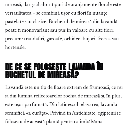
mireasă, dar și al altor tipuri de aranjamente florale este
versatilitatea – se combină ușor cu flori în nuanțe
pastelate sau clasice. Buchetul de mireasă din lavandă
poate fi monovariant sau pus în valoare cu alte flori,
precum: trandafiri, garoafe, orhidee, bujori, freesia sau
hortensie.
DE CE SE FOLOSEȘTE LAVANDA ÎN
BUCHETUL DE MIREASĂ?
Lavandă este un tip de floare extrem de frumoasă, ce nu
ia din lumina reflectoarelor rochia de mireasă și, în plus,
este ușor parfumată. Din latinescul «lavare», lavanda
semnifică «a curăța». Privind în Antichitate, egiptenii se
foloseau de această plantă pentru a îmbălsăma