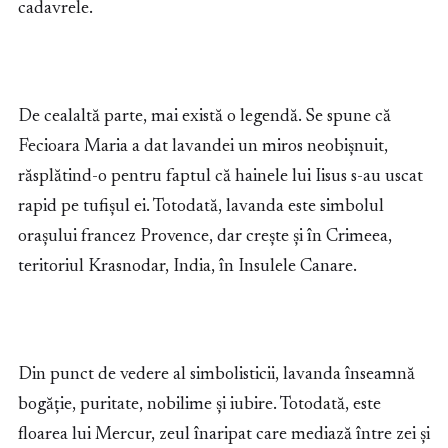
cadavrele.
De cealaltă parte, mai există o legendă. Se spune că
Fecioara Maria a dat lavandei un miros neobișnuit,
răsplătind-o pentru faptul că hainele lui Iisus s-au uscat
rapid pe tufișul ei. Totodată, lavanda este simbolul
orașului francez Provence, dar crește și în Crimeea,
teritoriul Krasnodar, India, în Insulele Canare.
Din punct de vedere al simbolisticii, lavanda înseamnă
bogăție, puritate, nobilime și iubire. Totodată, este
floarea lui Mercur, zeul înaripat care mediază între zei și