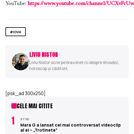
YouTube:
https://www.youtube.com/channel/UCXvFc
#IOVA
LIVIU NISTOR
Liviu Nistor scrie pe bravonet.ro despre showbiz,
horoscop și călătorii.
[psk_ad 300x250]
CELE MAI CITITE
1
STIRI
Mara G a lansat cel mai controversat videoclip
al ei – „Trotinete”