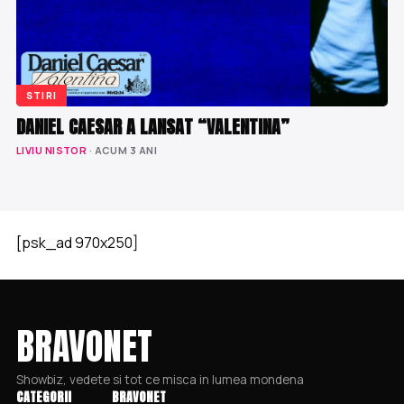
STIRI
DANIEL CAESAR A LANSAT “VALENTINA”
LIVIU NISTOR
· ACUM 3 ANI
[psk_ad 970x250]
BRAVONET
Showbiz, vedete si tot ce misca in lumea mondena
CATEGORII
BRAVONET