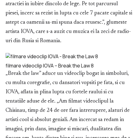
atractiei in iubire dincolo de lege. Pe tot parcursul
piesei, incerc sa rezist in lupta cu cele 7 pacate capitale si
astept ca oamenii sa-mi spuna daca reusesc.”, glumeste
artista IOVA, care s-a auzit cu muzica ei la zeci de radio-
uri din Rusia si Romania.
filmare videoclip IOVA – Break the Law 8
„Break the law”
aduce un videoclip bogat in simboluri,
cu multa coregrafie, cu dansatori vopsiti pe fata, si cu
IOVA, aflata in plina lupta cu fortele raului si cu
tentatiile aduse de ele. „Am filmat videoclipul la
Chisinau, timp de 24 de ore fara intrerupere, alaturi de
artisti cool si absolut geniali. Am incercat sa redam in
imagini, prin dans, imagine si miscari, dualitatea din