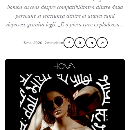
bomba cu ceas despre compatibilitatea dintre doua
persoane si tensiunea dintre ei atunci cand
depasesc granita legii. „E o piesa care explodeaza...
f
X
in
↗
15 mai 2020 · 2 min citire