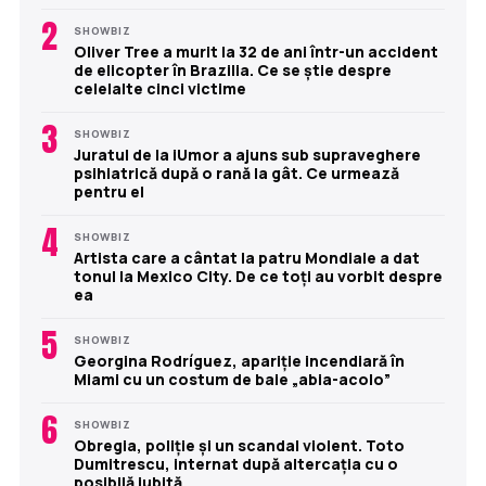
2
SHOWBIZ
Oliver Tree a murit la 32 de ani într-un accident
de elicopter în Brazilia. Ce se știe despre
celelalte cinci victime
3
SHOWBIZ
Juratul de la iUmor a ajuns sub supraveghere
psihiatrică după o rană la gât. Ce urmează
pentru el
4
SHOWBIZ
Artista care a cântat la patru Mondiale a dat
tonul la Mexico City. De ce toți au vorbit despre
ea
5
SHOWBIZ
Georgina Rodríguez, apariție incendiară în
Miami cu un costum de baie „abia-acolo”
6
SHOWBIZ
Obregia, poliție și un scandal violent. Toto
Dumitrescu, internat după altercația cu o
posibilă iubită