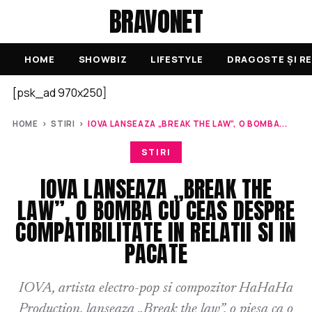
BRAVONET
HOME
SHOWBIZ
LIFESTYLE
DRAGOSTE ȘI RE
[psk_ad 970x250]
HOME
›
STIRI
›
IOVA LANSEAZA „BREAK THE LAW”, O BOMBA...
STIRI
IOVA LANSEAZA „BREAK THE
LAW”, O BOMBA CU CEAS DESPRE
COMPATIBILITATE IN RELATII SI IN
PACATE
IOVA, artista electro-pop si compozitor HaHaHa
Production, lanseaza „Break the law”, o piesa ca o