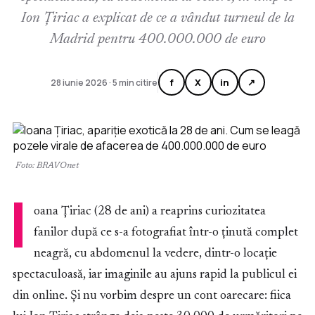
Ion Țiriac a explicat de ce a vândut turneul de la
Madrid pentru 400.000.000 de euro
f
X
in
↗
28 iunie 2026 · 5 min citire
Foto: BRAVOnet
I
oana Țiriac (28 de ani) a reaprins curiozitatea
fanilor după ce s-a fotografiat într-o ținută complet
neagră, cu abdomenul la vedere, dintr-o locație
spectaculoasă, iar imaginile au ajuns rapid la publicul ei
din online. Și nu vorbim despre un cont oarecare: fiica