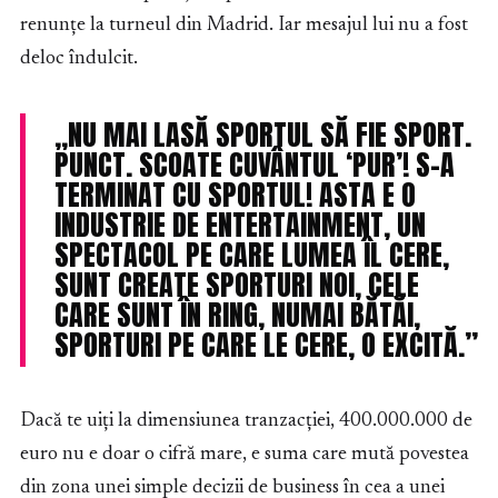
renunțe la turneul din Madrid. Iar mesajul lui nu a fost
deloc îndulcit.
„NU MAI LASĂ SPORTUL SĂ FIE SPORT.
PUNCT. SCOATE CUVÂNTUL ‘PUR’! S-A
TERMINAT CU SPORTUL! ASTA E O
INDUSTRIE DE ENTERTAINMENT, UN
SPECTACOL PE CARE LUMEA ÎL CERE,
SUNT CREATE SPORTURI NOI, CELE
CARE SUNT ÎN RING, NUMAI BĂTĂI,
SPORTURI PE CARE LE CERE, O EXCITĂ.”
Dacă te uiți la dimensiunea tranzacției, 400.000.000 de
euro nu e doar o cifră mare, e suma care mută povestea
din zona unei simple decizii de business în cea a unei