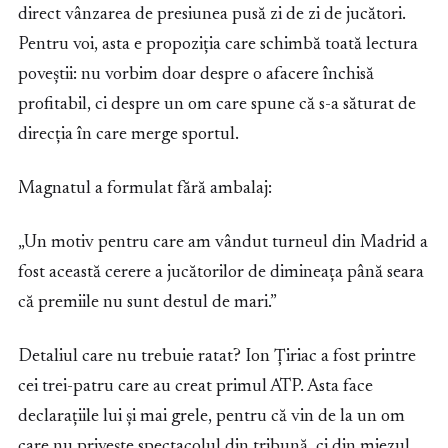
direct vânzarea de presiunea pusă zi de zi de jucători.
Pentru voi, asta e propoziția care schimbă toată lectura
poveștii: nu vorbim doar despre o afacere închisă
profitabil, ci despre un om care spune că s-a săturat de
direcția în care merge sportul.
Magnatul a formulat fără ambalaj:
„Un motiv pentru care am vândut turneul din Madrid a
fost această cerere a jucătorilor de dimineața până seara
că premiile nu sunt destul de mari.”
Detaliul care nu trebuie ratat? Ion Țiriac a fost printre
cei trei-patru care au creat primul ATP. Asta face
declarațiile lui și mai grele, pentru că vin de la un om
care nu privește spectacolul din tribună, ci din miezul