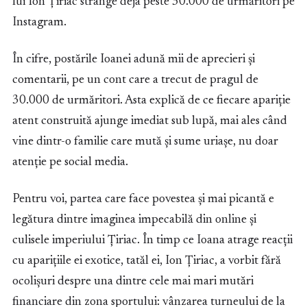
lui Ion Țiriac strânge deja peste 30.000 de urmăritori pe
Instagram.
În cifre, postările Ioanei adună mii de aprecieri și
comentarii, pe un cont care a trecut de pragul de
30.000 de urmăritori. Asta explică de ce fiecare apariție
atent construită ajunge imediat sub lupă, mai ales când
vine dintr-o familie care mută și sume uriașe, nu doar
atenție pe social media.
Pentru voi, partea care face povestea și mai picantă e
legătura dintre imaginea impecabilă din online și
culisele imperiului Țiriac. În timp ce Ioana atrage reacții
cu aparițiile ei exotice, tatăl ei, Ion Țiriac, a vorbit fără
ocolișuri despre una dintre cele mai mari mutări
financiare din zona sportului: vânzarea turneului de la