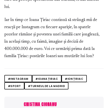
lui.
Iar în timp ce Ioana Țiriac continuă să strângă mii de
reacții pe Instagram cu fiecare apariție, în spatele
pozelor rămâne și povestea unei familii care jonglează,
în același timp, cu faimă, imagine și decizii de
400.000.000 de euro. Voi ce urmăriți prima dată la
familia Țiriac: postările Ioanei sau mutările lui Ion?
#INSTAGRAM
#IOANA ȚIRIAC
#ION ȚIRIAC
#SPORT
#TURNEUL DE LA MADRID
CRISTINA CIOBANU