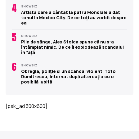
4
SHOWBIZ
Artista care a cântat la patru Mondiale a dat
tonul la Mexico City. De ce toți au vorbit despre
ea
5
SHOWBIZ
Plin de sânge, Alex Stoica spune că nu s-a
întâmplat nimic. De ce îi explodează scandalul
în față
6
SHOWBIZ
Obregia, poliție și un scandal violent. Toto
Dumitrescu, internat după altercația cu o
posibilă iubită
[psk_ad 300x600]