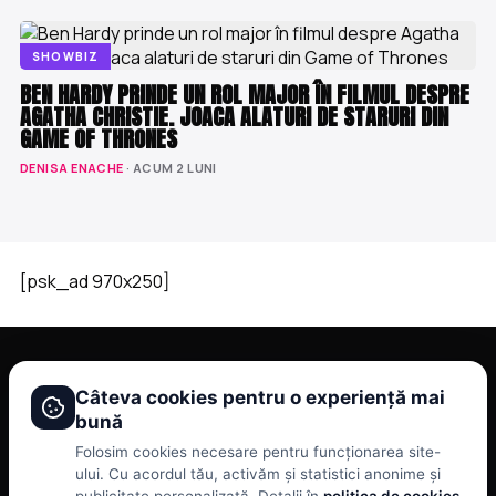
SHOWBIZ
BEN HARDY PRINDE UN ROL MAJOR ÎN FILMUL DESPRE
AGATHA CHRISTIE. JOACA ALATURI DE STARURI DIN
GAME OF THRONES
DENISA ENACHE
· ACUM 2 LUNI
[psk_ad 970x250]
BRAVONET
Câteva cookies pentru o experiență mai
bună
Showbiz, vedete si tot ce misca in lumea mondena
Folosim cookies necesare pentru funcționarea site-
CATEGORII
BRAVONET
ului. Cu acordul tău, activăm și statistici anonime și