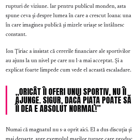
rupturi de viziune. Iar pentru publicul monden, asta
spune ceva și despre lumea în care a crescut Ioana: una
în care imaginea publică și mizele uriașe se întâlnesc
constant.
Ion Țiriac a insistat că cererile financiare ale sportivilor
au ajuns la un nivel pe care nu l-a mai acceptat. Și a
explicat foarte limpede cum vede el această escaladare.
„ORICÂT ÎI OFERI UNUI SPORTIV, NU ÎI
AJUNGE. SIGUR, DACĂ PIAȚA POATE SĂ
ÎI DEA E ABSOLUT NORMAL!”
Numai că magnatul nu s-a oprit aici. El a dus discuția și
mai departe, spre exemplul marilor turnee care produc