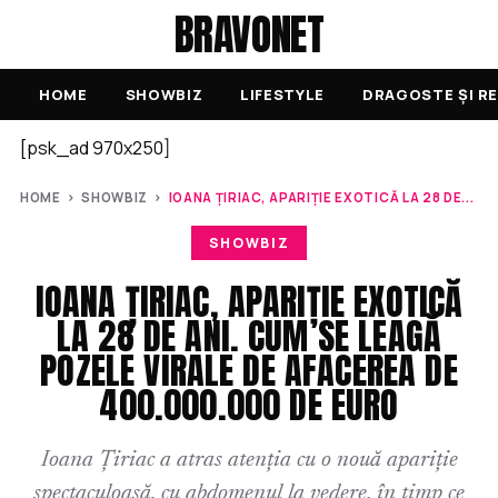
BRAVONET
HOME
SHOWBIZ
LIFESTYLE
DRAGOSTE ȘI RE
[psk_ad 970x250]
HOME
›
SHOWBIZ
›
IOANA ȚIRIAC, APARIȚIE EXOTICĂ LA 28 DE...
SHOWBIZ
IOANA ȚIRIAC, APARIȚIE EXOTICĂ
LA 28 DE ANI. CUM SE LEAGĂ
POZELE VIRALE DE AFACEREA DE
400.000.000 DE EURO
Ioana Țiriac a atras atenția cu o nouă apariție
spectaculoasă, cu abdomenul la vedere, în timp ce