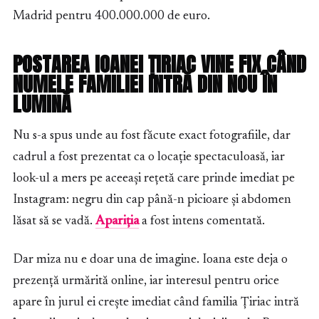
Madrid pentru 400.000.000 de euro.
POSTAREA IOANEI ȚIRIAC VINE FIX CÂND
NUMELE FAMILIEI INTRĂ DIN NOU ÎN
LUMINĂ
Nu s-a spus unde au fost făcute exact fotografiile, dar
cadrul a fost prezentat ca o locație spectaculoasă, iar
look-ul a mers pe aceeași rețetă care prinde imediat pe
Instagram: negru din cap până-n picioare și abdomen
lăsat să se vadă.
Apariția
a fost intens comentată.
Dar miza nu e doar una de imagine. Ioana este deja o
prezență urmărită online, iar interesul pentru orice
apare în jurul ei crește imediat când familia Țiriac intră