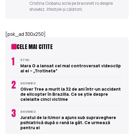
Cristina Ciobanu scrie pe bravonet.ro despre
showbiz, lifestyle și călătorii.
[psk_ad 300x250]
CELE MAI CITITE
1
STIRI
Mara G a lansat cel mai controversat videoclip
al ei – „Trotinete”
2
SHOWBIZ
Oliver Tree a murit la 32 de ani într-un accident
de elicopter în Brazilia. Ce se știe despre
celelalte cinci victime
3
SHOWBIZ
Juratul de la iUmor a ajuns sub supraveghere
psihiatrică după o rană la gât. Ce urmează
pentru el