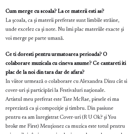
Cum merge cu scoala? La ce materii esti as?
La școala, ca și materii preferate sunt limbile străine,
unde excelez ca și note. Nu îmi plac materiile exacte și
voi merge pe parte umană.
Ce ti doresti pentru urmatoarea perioada? O
colaborare muzicala cu cineva anume? Ce cantareti iti
plac de la noi din tara dar de afara?
In viitor urmează o colaborare cu Alexandra Dinu cât si
cover-uri și participări la Festivaluri naționale.
Artistul meu preferat este Tate McRae, piesele ei ma
reprezintă ca și compoziție și timbru. Din pasiune
pentru ea am înregistrat Cover-uri (R U Ok? și You
broke me First) Menționez ca muzica este totul pentru