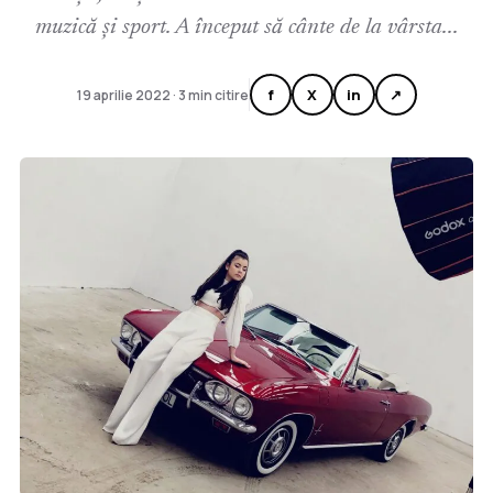
muzică și sport. A început să cânte de la vârsta...
f
X
in
↗
19 aprilie 2022 · 3 min citire