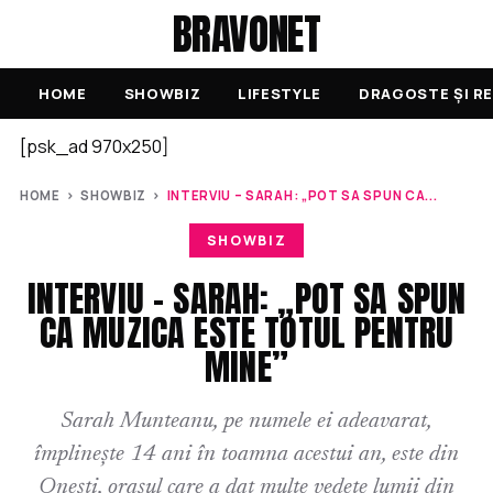
BRAVONET
HOME
SHOWBIZ
LIFESTYLE
DRAGOSTE ȘI RE
[psk_ad 970x250]
HOME
›
SHOWBIZ
›
INTERVIU – SARAH: „POT SA SPUN CA...
SHOWBIZ
INTERVIU – SARAH: „POT SA SPUN
CA MUZICA ESTE TOTUL PENTRU
MINE”
Sarah Munteanu, pe numele ei adeavarat,
împlinește 14 ani în toamna acestui an, este din
Onești, orașul care a dat multe vedete lumii din