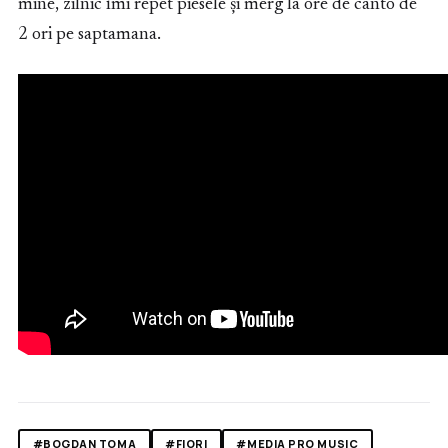
mine, zilnic îmi repet piesele și merg la ore de canto de
2 ori pe saptamana.
#BOGDAN TOMA
#FIORI
#MEDIA PRO MUSIC