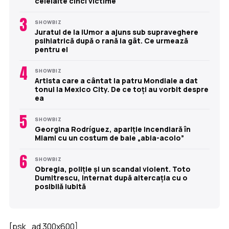
celelalte cinci victime
3
SHOWBIZ
Juratul de la iUmor a ajuns sub supraveghere
psihiatrică după o rană la gât. Ce urmează
pentru el
4
SHOWBIZ
Artista care a cântat la patru Mondiale a dat
tonul la Mexico City. De ce toți au vorbit despre
ea
5
SHOWBIZ
Georgina Rodríguez, apariție incendiară în
Miami cu un costum de baie „abia-acolo”
6
SHOWBIZ
Obregia, poliție și un scandal violent. Toto
Dumitrescu, internat după altercația cu o
posibilă iubită
[psk_ad 300x600]