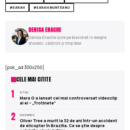
#SARAH
#SARAH MUNTEANU
DENISA ENACHE
Denisa Enache scrie pe bravonet.ro despre
showbiz, călătorii și timp liber.
[psk_ad 300x250]
CELE MAI CITITE
1
STIRI
Mara G a lansat cel mai controversat videoclip
al ei – „Trotinete”
2
SHOWBIZ
Oliver Tree a murit la 32 de ani într-un accident
de elicopter în Brazilia. Ce se știe despre