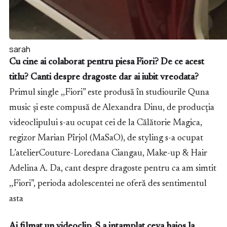
sarah
Cu cine ai colaborat pentru piesa Fiori? De ce acest
titlu? Canti despre dragoste dar ai iubit vreodata?
Primul single ,,Fiori” este produsă în studiourile Quna
music și este compusă de Alexandra Dinu, de producția
videoclipului s-au ocupat cei de la Călătorie Magica,
regizor Marian Pîrjol (MaSaO), de styling s-a ocupat
L’atelierCouture-Loredana Ciangau, Make-up & Hair
Adelina A. Da, cant despre dragoste pentru ca am simtit
,,Fiori”, perioda adolescentei ne oferă des sentimentul
asta
Ai filmat un videoclip. S a intamplat ceva haios la