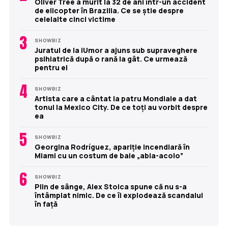
Oliver Tree a murit la 32 de ani într-un accident
de elicopter în Brazilia. Ce se știe despre
celelalte cinci victime
3
SHOWBIZ
Juratul de la iUmor a ajuns sub supraveghere
psihiatrică după o rană la gât. Ce urmează
pentru el
4
SHOWBIZ
Artista care a cântat la patru Mondiale a dat
tonul la Mexico City. De ce toți au vorbit despre
ea
5
SHOWBIZ
Georgina Rodríguez, apariție incendiară în
Miami cu un costum de baie „abia-acolo”
6
SHOWBIZ
Plin de sânge, Alex Stoica spune că nu s-a
întâmplat nimic. De ce îi explodează scandalul
în față