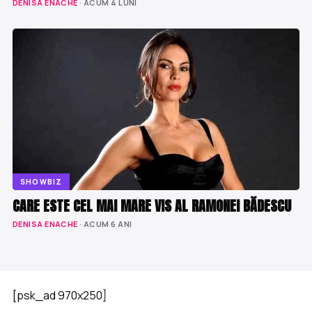
DENISA ENACHE
· ACUM 4 LUNI
SHOWBIZ
CARE ESTE CEL MAI MARE VIS AL RAMONEI BĂDESCU
DENISA ENACHE
· ACUM 6 ANI
[psk_ad 970x250]