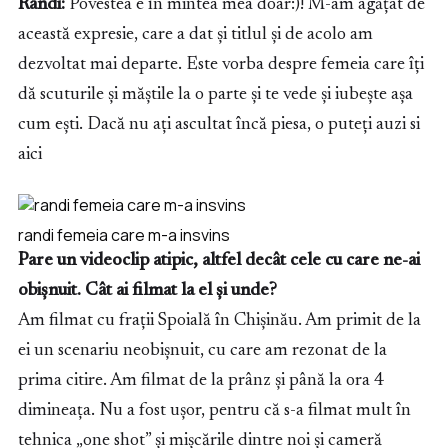
Randi:
Povestea e în mintea mea doar:)! M-am agățat de
această expresie, care a dat și titlul și de acolo am
dezvoltat mai departe. Este vorba despre femeia care îți
dă scuturile și măștile la o parte și te vede și iubește așa
cum ești. Dacă nu ați ascultat încă piesa, o puteți auzi si
aici
randi femeia care m-a insvins
Pare un videoclip atipic, altfel decât cele cu care ne-ai
obișnuit. Cât ai filmat la el și unde?
Am filmat cu frații Spoială în Chișinău. Am primit de la
ei un scenariu neobișnuit, cu care am rezonat de la
prima citire. Am filmat de la prânz și până la ora 4
dimineața. Nu a fost ușor, pentru că s-a filmat mult în
tehnica „one shot” și mișcările dintre noi și cameră