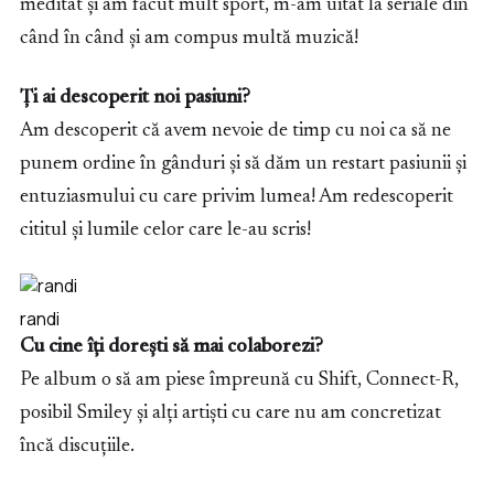
meditat și am făcut mult sport, m-am uitat la seriale din
când în când și am compus multă muzică!
Ți ai descoperit noi pasiuni?
Am descoperit că avem nevoie de timp cu noi ca să ne
punem ordine în gânduri și să dăm un restart pasiunii și
entuziasmului cu care privim lumea! Am redescoperit
cititul și lumile celor care le-au scris!
randi
Cu cine îți dorești să mai colaborezi?
Pe album o să am piese împreună cu Shift, Connect-R,
posibil Smiley și alți artiști cu care nu am concretizat
încă discuțiile.