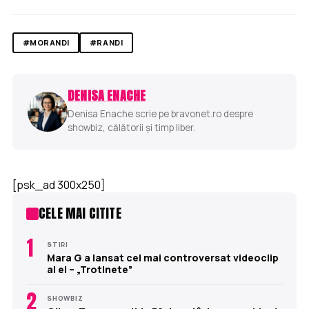
#MORANDI
#RANDI
DENISA ENACHE
Denisa Enache scrie pe bravonet.ro despre
showbiz, călătorii și timp liber.
[psk_ad 300x250]
CELE MAI CITITE
1
STIRI
Mara G a lansat cel mai controversat videoclip
al ei – „Trotinete”
2
SHOWBIZ