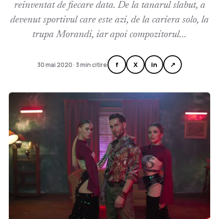
reinventat de fiecare data. De la tanarul slabut, a
devenut sportivul care este azi, de la cariera solo, la
trupa Morandi, iar apoi compozitorul...
f
X
in
↗
30 mai 2020 · 3 min citire