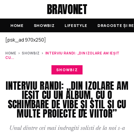
BRAVONET
HOME
SHOWBIZ
LIFESTYLE
DRAGOSTE ȘI RE
[psk_ad 970x250]
HOME
›
SHOWBIZ
›
INTERVIU RANDI: „DIN IZOLARE AM IEȘIT
CU...
SHOWBIZ
INTERVIU RANDI: „DIN IZOLARE AM
IEȘIT CU UN ALBUM, CU O
SCHIMBARE DE VIBE ȘI STIL ȘI CU
MULTE PROIECTE DE VIITOR”
Unul dintre cei mai indragiti solisti de la noi s-a