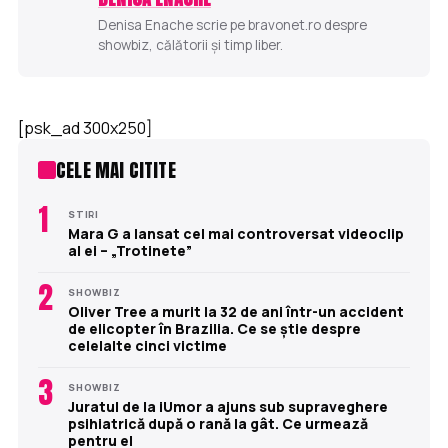
Denisa Enache scrie pe bravonet.ro despre
showbiz, călătorii și timp liber.
[psk_ad 300x250]
CELE MAI CITITE
1
STIRI
Mara G a lansat cel mai controversat videoclip
al ei – „Trotinete”
2
SHOWBIZ
Oliver Tree a murit la 32 de ani într-un accident
de elicopter în Brazilia. Ce se știe despre
celelalte cinci victime
3
SHOWBIZ
Juratul de la iUmor a ajuns sub supraveghere
psihiatrică după o rană la gât. Ce urmează
pentru el