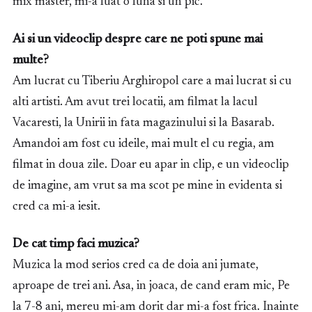
mix master, mi-a luat o luna si un pic.
Ai si un videoclip despre care ne poti spune mai
multe?
Am lucrat cu Tiberiu Arghiropol care a mai lucrat si cu
alti artisti. Am avut trei locatii, am filmat la lacul
Vacaresti, la Unirii in fata magazinului si la Basarab.
Amandoi am fost cu ideile, mai mult el cu regia, am
filmat in doua zile. Doar eu apar in clip, e un videoclip
de imagine, am vrut sa ma scot pe mine in evidenta si
cred ca mi-a iesit.
De cat timp faci muzica?
Muzica la mod serios cred ca de doia ani jumate,
aproape de trei ani. Asa, in joaca, de cand eram mic, Pe
la 7-8 ani, mereu mi-am dorit dar mi-a fost frica. Inainte