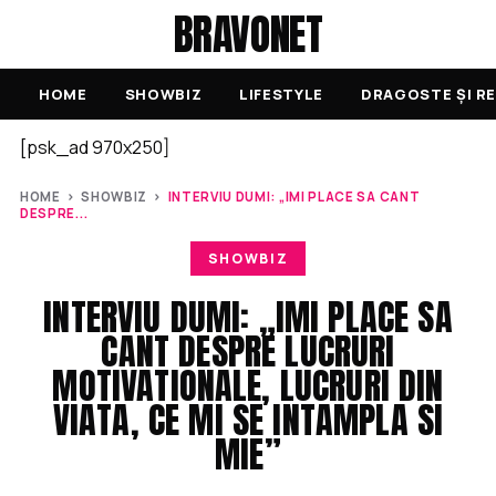
BRAVONET
HOME
SHOWBIZ
LIFESTYLE
DRAGOSTE ȘI RE
[psk_ad 970x250]
HOME
›
SHOWBIZ
›
INTERVIU DUMI: „IMI PLACE SA CANT
DESPRE...
SHOWBIZ
INTERVIU DUMI: „IMI PLACE SA
CANT DESPRE LUCRURI
MOTIVATIONALE, LUCRURI DIN
VIATA, CE MI SE INTAMPLA SI
MIE”