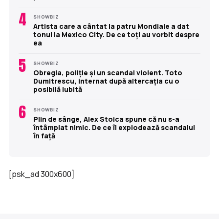
4
SHOWBIZ
Artista care a cântat la patru Mondiale a dat
tonul la Mexico City. De ce toți au vorbit despre
ea
5
SHOWBIZ
Obregia, poliție și un scandal violent. Toto
Dumitrescu, internat după altercația cu o
posibilă iubită
6
SHOWBIZ
Plin de sânge, Alex Stoica spune că nu s-a
întâmplat nimic. De ce îi explodează scandalul
în față
[psk_ad 300x600]