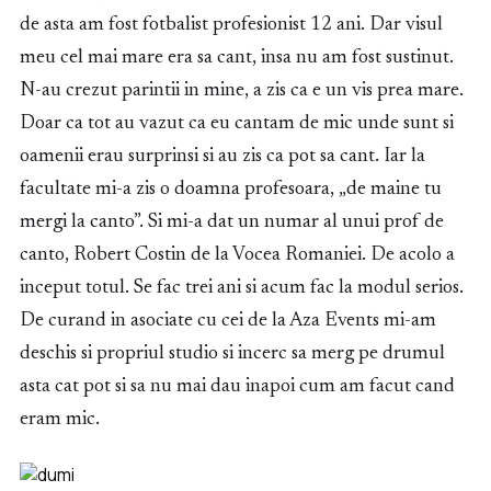
de asta am fost fotbalist profesionist 12 ani. Dar visul
meu cel mai mare era sa cant, insa nu am fost sustinut.
N-au crezut parintii in mine, a zis ca e un vis prea mare.
Doar ca tot au vazut ca eu cantam de mic unde sunt si
oamenii erau surprinsi si au zis ca pot sa cant. Iar la
facultate mi-a zis o doamna profesoara, „de maine tu
mergi la canto”. Si mi-a dat un numar al unui prof de
canto, Robert Costin de la Vocea Romaniei. De acolo a
inceput totul. Se fac trei ani si acum fac la modul serios.
De curand in asociate cu cei de la Aza Events mi-am
deschis si propriul studio si incerc sa merg pe drumul
asta cat pot si sa nu mai dau inapoi cum am facut cand
eram mic.