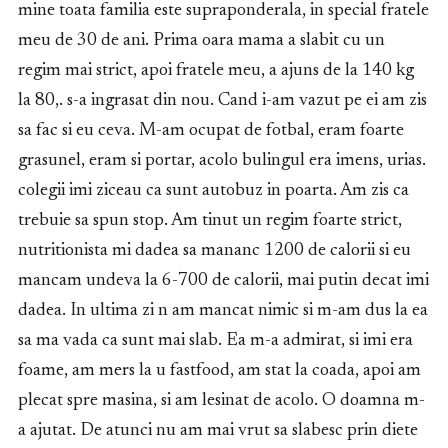
mine toata familia este supraponderala, in special fratele
meu de 30 de ani. Prima oara mama a slabit cu un
regim mai strict, apoi fratele meu, a ajuns de la 140 kg
la 80,. s-a ingrasat din nou. Cand i-am vazut pe ei am zis
sa fac si eu ceva. M-am ocupat de fotbal, eram foarte
grasunel, eram si portar, acolo bulingul era imens, urias.
colegii imi ziceau ca sunt autobuz in poarta. Am zis ca
trebuie sa spun stop. Am tinut un regim foarte strict,
nutritionista mi dadea sa mananc 1200 de calorii si eu
mancam undeva la 6-700 de calorii, mai putin decat imi
dadea. In ultima zi n am mancat nimic si m-am dus la ea
sa ma vada ca sunt mai slab. Ea m-a admirat, si imi era
foame, am mers la u fastfood, am stat la coada, apoi am
plecat spre masina, si am lesinat de acolo. O doamna m-
a ajutat. De atunci nu am mai vrut sa slabesc prin diete