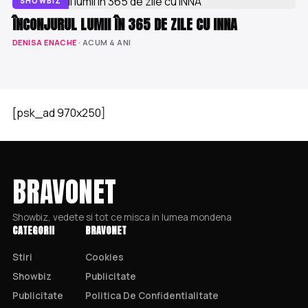
SHOWBIZ
ÎNCONJURUL LUMII ÎN 365 DE ZILE CU INNA
DENISA ENACHE
· ACUM 4 ANI
[psk_ad 970x250]
BRAVONET
Showbiz, vedete si tot ce misca in lumea mondena
CATEGORII
BRAVONET
Stiri
Cookies
Showbiz
Publicitate
Publicitate
Politica De Confidentialitate