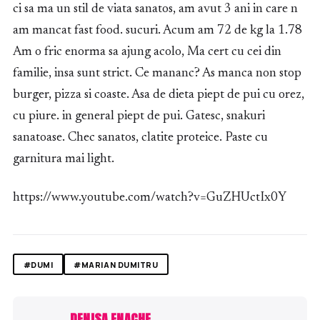
ci sa ma un stil de viata sanatos, am avut 3 ani in care n
am mancat fast food. sucuri. Acum am 72 de kg la 1.78
Am o fric enorma sa ajung acolo, Ma cert cu cei din
familie, insa sunt strict. Ce mananc? As manca non stop
burger, pizza si coaste. Asa de dieta piept de pui cu orez,
cu piure. in general piept de pui. Gatesc, snakuri
sanatoase. Chec sanatos, clatite proteice. Paste cu
garnitura mai light.
https://www.youtube.com/watch?v=GuZHUctIx0Y
#DUMI
#MARIAN DUMITRU
DENISA ENACHE