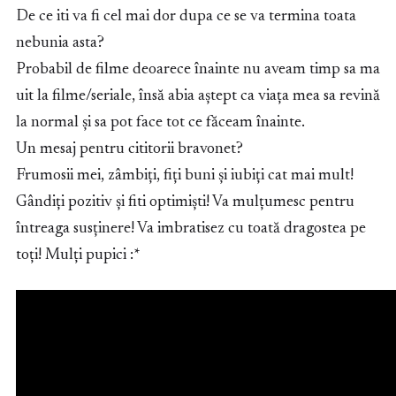
De ce iti va fi cel mai dor dupa ce se va termina toata
nebunia asta?
Probabil de filme deoarece înainte nu aveam timp sa ma
uit la filme/seriale, însă abia aștept ca viața mea sa revină
la normal și sa pot face tot ce făceam înainte.
Un mesaj pentru cititorii bravonet?
Frumosii mei, zâmbiți, fiți buni și iubiți cat mai mult!
Gândiți pozitiv și fiti optimiști! Va mulțumesc pentru
întreaga susținere! Va imbratisez cu toată dragostea pe
toți! Mulți pupici :*