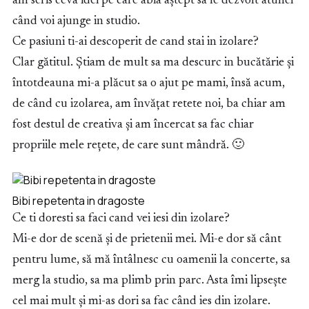
am scris ceva idei pe care abia aștept sa le dezvolt atunci
când voi ajunge in studio.
Ce pasiuni ti-ai descoperit de cand stai in izolare?
Clar gătitul. Știam de mult sa ma descurc in bucătărie și
întotdeauna mi-a plăcut sa o ajut pe mami, însă acum,
de când cu izolarea, am învățat retete noi, ba chiar am
fost destul de creativa și am încercat sa fac chiar
propriile mele rețete, de care sunt mândră. 🙂
Bibi repetenta in dragoste
Ce ti doresti sa faci cand vei iesi din izolare?
Mi-e dor de scenă și de prietenii mei. Mi-e dor să cânt
pentru lume, să mă întâlnesc cu oamenii la concerte, sa
merg la studio, sa ma plimb prin parc. Asta îmi lipsește
cel mai mult și mi-as dori sa fac când ies din izolare.