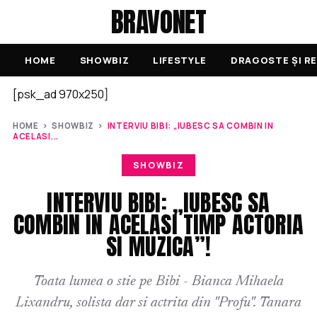
BRAVONET
HOME
SHOWBIZ
LIFESTYLE
DRAGOSTE ȘI RE
[psk_ad 970x250]
HOME
›
SHOWBIZ
›
INTERVIU BIBI: „IUBESC SA COMBIN IN
ACELASI...
SHOWBIZ
INTERVIU BIBI: „IUBESC SA
COMBIN IN ACELASI TIMP ACTORIA
SI MUZICA”!
Toata lumea o stie pe Bibi - Bianca Mihaela
Lixandru, solista dar si actrita din "Profu". Tanara