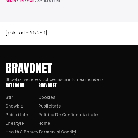
DENISA ENACHE
· ACUM 5 LUNI
[psk_ad 970x250]
BRAVONET
Showbiz, vedete si tot ce misca in lumea mondena
CATEGORII
BRAVONET
Stiri
Cookies
Showbiz
Publicitate
Publicitate
Politica De Confidentialitate
Lifestyle
Home
Health & Beauty
Termeni și Condiții