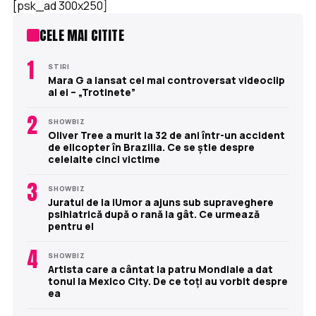
[psk_ad 300x250]
CELE MAI CITITE
1
STIRI
Mara G a lansat cel mai controversat videoclip
al ei – „Trotinete”
2
SHOWBIZ
Oliver Tree a murit la 32 de ani într-un accident
de elicopter în Brazilia. Ce se știe despre
celelalte cinci victime
3
SHOWBIZ
Juratul de la iUmor a ajuns sub supraveghere
psihiatrică după o rană la gât. Ce urmează
pentru el
4
SHOWBIZ
Artista care a cântat la patru Mondiale a dat
tonul la Mexico City. De ce toți au vorbit despre
ea