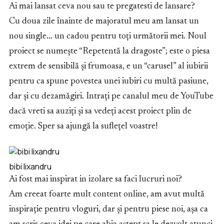
Ai mai lansat ceva nou sau te pregatesti de lansare?
Cu doua zile înainte de majoratul meu am lansat un
nou single… un cadou pentru toți următorii mei. Noul
proiect se numește “Repetentă la dragoste”; este o piesa
extrem de sensibilă și frumoasa, e un “carusel” al iubirii
pentru ca spune povestea unei iubiri cu multă pasiune,
dar și cu dezamăgiri. Intrați pe canalul meu de YouTube
dacă vreti sa auziți și sa vedeți acest proiect plin de
emoție. Sper sa ajungă la suflețel voastre!
bibi lixandru
Ai fost mai inspirat in izolare sa faci lucruri noi?
Am creeat foarte mult content online, am avut multă
inspirație pentru vloguri, dar și pentru piese noi, așa ca