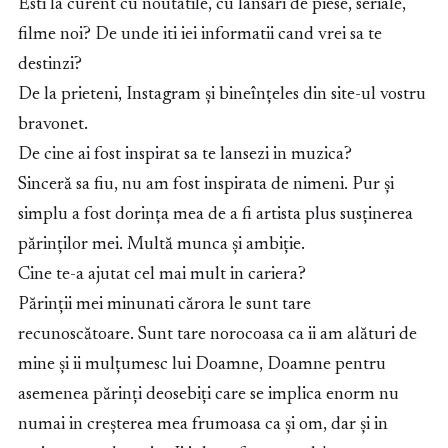
Esti la curent cu noutatile, cu lansari de piese, seriale,
filme noi? De unde iti iei informatii cand vrei sa te
destinzi?
De la prieteni, Instagram și bineînțeles din site-ul vostru
bravonet.
De cine ai fost inspirat sa te lansezi in muzica?
Sinceră sa fiu, nu am fost inspirata de nimeni. Pur și
simplu a fost dorința mea de a fi artista plus susținerea
părinților mei. Multă munca și ambiție.
Cine te-a ajutat cel mai mult in cariera?
Părinții mei minunati cărora le sunt tare
recunoscătoare. Sunt tare norocoasa ca ii am alături de
mine și ii mulțumesc lui Doamne, Doamne pentru
asemenea părinți deosebiți care se implica enorm nu
numai in creșterea mea frumoasa ca și om, dar și in