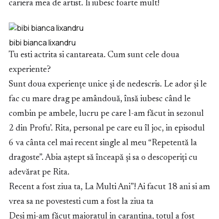
cariera mea de artist. Ii iubesc foarte mult!
bibi bianca lixandru
Tu esti actrita si cantareata. Cum sunt cele doua
experiente?
Sunt doua experiențe unice și de nedescris. Le ador și le
fac cu mare drag pe amândouă, însă iubesc când le
combin pe ambele, lucru pe care l-am făcut in sezonul
2 din Profu’. Rita, personal pe care eu îl joc, in episodul
6 va cânta cel mai recent single al meu “Repetentă la
dragoste”. Abia aștept să înceapă și sa o descoperiți cu
adevărat pe Rita.
Recent a fost ziua ta, La Multi Ani”! Ai facut 18 ani si am
vrea sa ne povestesti cum a fost la ziua ta
Deși mi-am făcut majoratul in carantina, totul a fost