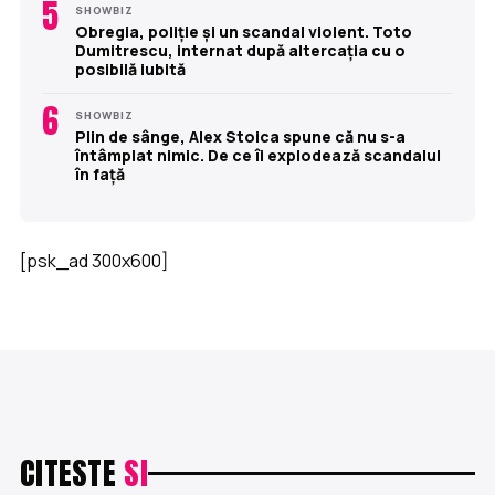
5
SHOWBIZ
Obregia, poliție și un scandal violent. Toto
Dumitrescu, internat după altercația cu o
posibilă iubită
6
SHOWBIZ
Plin de sânge, Alex Stoica spune că nu s-a
întâmplat nimic. De ce îi explodează scandalul
în față
[psk_ad 300x600]
CITESTE
SI