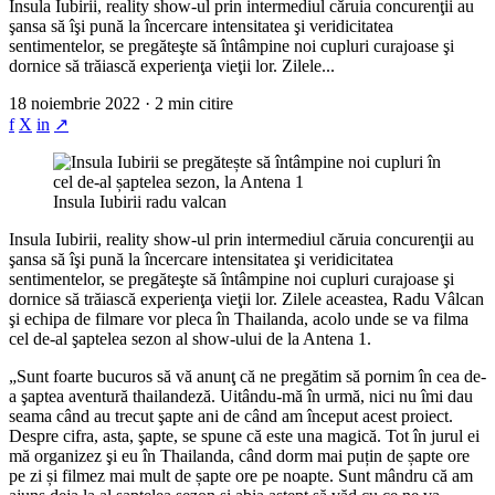
Insula Iubirii, reality show-ul prin intermediul căruia concurenţii au
şansa să îşi pună la încercare intensitatea şi veridicitatea
sentimentelor, se pregăteşte să întâmpine noi cupluri curajoase şi
dornice să trăiască experienţa vieţii lor. Zilele...
18 noiembrie 2022 · 2 min citire
f
X
in
↗
Insula Iubirii radu valcan
Insula Iubirii, reality show-ul prin intermediul căruia concurenţii au
şansa să îşi pună la încercare intensitatea şi veridicitatea
sentimentelor, se pregăteşte să întâmpine noi cupluri curajoase şi
dornice să trăiască experienţa vieţii lor. Zilele aceastea, Radu Vâlcan
şi echipa de filmare vor pleca în Thailanda, acolo unde se va filma
cel de-al şaptelea sezon al show-ului de la Antena 1.
„Sunt foarte bucuros să vă anunţ că ne pregătim să pornim în cea de-
a şaptea aventură thailandeză. Uitându-mă în urmă, nici nu îmi dau
seama când au trecut şapte ani de când am început acest proiect.
Despre cifra, asta, şapte, se spune că este una magică. Tot în jurul ei
mă organizez şi eu în Thailanda, când dorm mai puțin de șapte ore
pe zi și filmez mai mult de șapte ore pe noapte. Sunt mândru că am