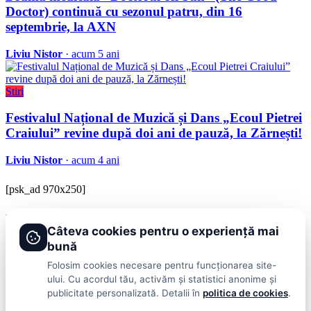
Doctor) continuă cu sezonul patru, din 16
septembrie, la AXN
Liviu Nistor
· acum 5 ani
Stiri
Festivalul Național de Muzică și Dans „Ecoul Pietrei
Craiului” revine după doi ani de pauză, la Zărnești!
Liviu Nistor
· acum 4 ani
[psk_ad 970x250]
BRAVOnet
Câteva cookies pentru o experiență mai
Showbiz, vedete si tot ce misca in lumea mondena
bună
Categorii
Folosim cookies necesare pentru funcționarea site-
ului. Cu acordul tău, activăm și statistici anonime și
Stiri
Showbiz
Publicitate
Lifestyle
Health & Beauty
Casa si Gradina
publicitate personalizată. Detalii în
politica de cookies
.