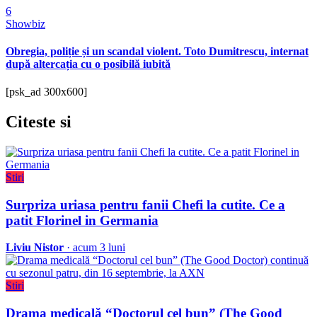
6
Showbiz
Obregia, poliție și un scandal violent. Toto Dumitrescu, internat
după altercația cu o posibilă iubită
[psk_ad 300x600]
Citeste
si
Stiri
Surpriza uriasa pentru fanii Chefi la cutite. Ce a
patit Florinel in Germania
Liviu Nistor
· acum 3 luni
Stiri
Drama medicală “Doctorul cel bun” (The Good