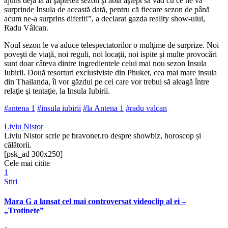
ajuns deja la al şaptelea sezon şi abia aştept să văd cu ce ne va
surprinde Insula de această dată, pentru că fiecare sezon de până
acum ne-a surprins diferit!”, a declarat gazda reality show-ului,
Radu Vâlcan.
Noul sezon le va aduce telespectatorilor o mulţime de surprize. Noi
poveşti de viaţă, noi reguli, noi locaţii, noi ispite şi multe provocări
sunt doar câteva dintre ingredientele celui mai nou sezon Insula
Iubirii. Două resorturi exclusiviste din Phuket, cea mai mare insula
din Thailanda, îi vor găzdui pe cei care vor trebui să aleagă între
relaţie şi tentaţie, la Insula Iubirii.
#antena 1
#insula iubirii
#la Antena 1
#radu valcan
Liviu Nistor
Liviu Nistor scrie pe bravonet.ro despre showbiz, horoscop și
călătorii.
[psk_ad 300x250]
Cele mai citite
1
Stiri
Mara G a lansat cel mai controversat videoclip al ei –
„Trotinete”