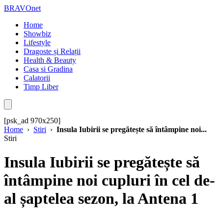
BRAVOnet
Home
Showbiz
Lifestyle
Dragoste și Relații
Health & Beauty
Casa si Gradina
Calatorii
Timp Liber
[psk_ad 970x250]
Home
›
Stiri
›
Insula Iubirii se pregătește să întâmpine noi...
Stiri
Insula Iubirii se pregătește să
întâmpine noi cupluri în cel de-
al șaptelea sezon, la Antena 1