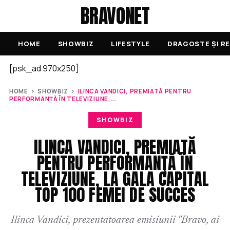
BRAVONET
HOME
SHOWBIZ
LIFESTYLE
DRAGOSTE ȘI RE
[psk_ad 970x250]
HOME
›
SHOWBIZ
›
ILINCA VANDICI, PREMIATĂ PENTRU
PERFORMANŢĂ ÎN TELEVIZIUNE,...
SHOWBIZ
ILINCA VANDICI, PREMIATĂ
PENTRU PERFORMANŢĂ ÎN
TELEVIZIUNE, LA GALA CAPITAL
TOP 100 FEMEI DE SUCCES
Ilinca Vandici, prezentatoarea emisiunii "Bravo, ai