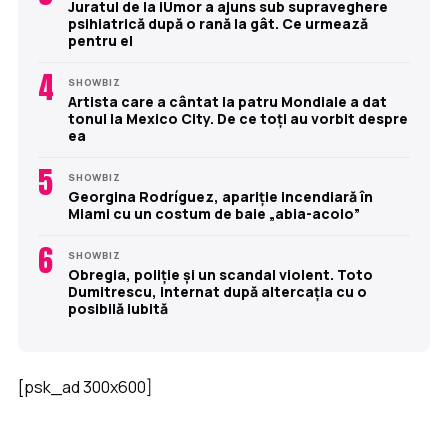
Juratul de la iUmor a ajuns sub supraveghere
psihiatrică după o rană la gât. Ce urmează
pentru el
4
SHOWBIZ
Artista care a cântat la patru Mondiale a dat
tonul la Mexico City. De ce toți au vorbit despre
ea
5
SHOWBIZ
Georgina Rodríguez, apariție incendiară în
Miami cu un costum de baie „abia-acolo”
6
SHOWBIZ
Obregia, poliție și un scandal violent. Toto
Dumitrescu, internat după altercația cu o
posibilă iubită
[psk_ad 300x600]