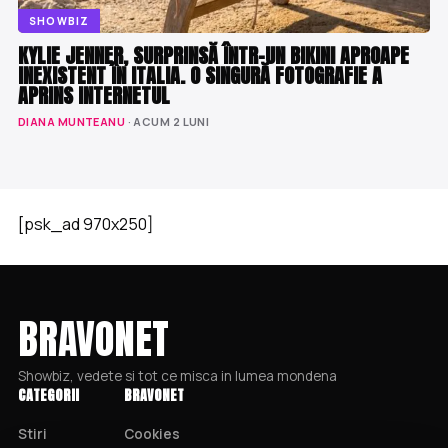
SHOWBIZ
KYLIE JENNER, SURPRINSĂ ÎNTR-UN BIKINI APROAPE
INEXISTENT ÎN ITALIA. O SINGURĂ FOTOGRAFIE A
APRINS INTERNETUL
DIANA MUNTEANU
· ACUM 2 LUNI
[psk_ad 970x250]
BRAVONET
Showbiz, vedete si tot ce misca in lumea mondena
CATEGORII
BRAVONET
Stiri
Cookies