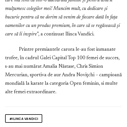
care mă simt ca într-o adevărată familie și pentru asta le
mulțumesc colegilor mei! Muncim mult, cu dedicare și
bucurie pentru că ne dorim să venim de fiecare dată în fața
oamenilor cu un produs premium, în care să se regăsească și
care să îi inspire
”, a continuat Ilinca Vandici.
Printre premiantele carora le-au fost inmanate
trofee, în cadrul Galei Capital Top 100 femei de succes,
s-au mai numărat Amalia Năstase, Chris Simion
Mercurian, sportiva de aur Andra Noviţchi – campioană
mondială la karate la categoria Open feminin, si multe
alte femei extraordinare.
#ILINCA VANDICI