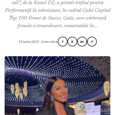
stil!", de la Kanal D2, a primit trofeul pentru
Performanță în televiziune, în cadrul Galei Capital
Top 100 Femei de Succes. Gala, care celebrează
femeile extraordinare, remarcabile în...
f
X
in
↗
23 iunie 2023 · 2 min citire