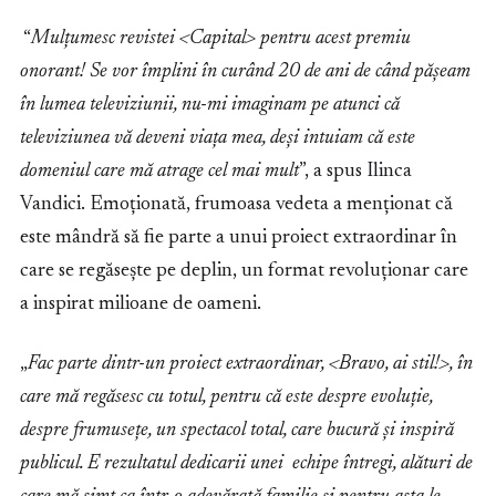
“
Mulțumesc revistei <Capital> pentru acest premiu
onorant! Se vor împlini în curând 20 de ani de când pășeam
în lumea televiziunii, nu-mi imaginam pe atunci că
televiziunea vă deveni viața mea, deși intuiam că este
domeniul care mă atrage cel mai mult
”, a spus Ilinca
Vandici. Emoționată, frumoasa vedeta a menționat că
este mândră să fie parte a unui proiect extraordinar în
care se regăsește pe deplin, un format revoluționar care
a inspirat milioane de oameni.
„
Fac parte dintr-un proiect extraordinar, <Bravo, ai stil!>, în
care mă regăsesc cu totul, pentru că este despre evoluție,
despre frumusețe, un spectacol total, care bucură și inspir
ă
publicul
. E rezultatul dedicarii unei echipe întregi, alături de