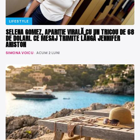
LIFESTYLE
SELENA GOMEZ, APARIȚIE VIRALĂ CU UN TRICOU DE 68
DE DOLARI. CE MESAJ TRIMITE LÂNGĂ JENNIFER
ANISTON
SIMONA VOICU
· ACUM 2 LUNI