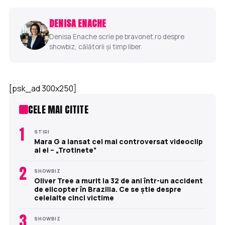
DENISA ENACHE
Denisa Enache scrie pe bravonet.ro despre
showbiz, călătorii și timp liber.
[psk_ad 300x250]
CELE MAI CITITE
1
STIRI
Mara G a lansat cel mai controversat videoclip
al ei – „Trotinete”
2
SHOWBIZ
Oliver Tree a murit la 32 de ani într-un accident
de elicopter în Brazilia. Ce se știe despre
celelalte cinci victime
3
SHOWBIZ