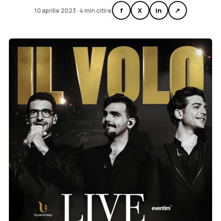
f
X
in
↗
10 aprilie 2023 · 4 min citire