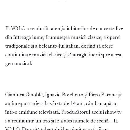
IL VOLO a readus în atenția iubitorilor de concerte live
din întreaga lume, frumuseţea muzicii clasice, a operei
tradiţionale şi a belcanto-lui italian, dorind să ofere
continuitate muzicii clasice şi să atragă tinerii spre acest
gen muzical.
Gianluca Ginoble, Ignazio Boschetto şi Piero Barone şi-
au început cariera la vârsta de 14 ani, când au apărut
într-o emisiune televizată. Producătorul acelui show tv
i-a reunit într-un trio şi le-a ales numele de scenă – IL
VOLO. Datorită talentului lor uimitor, artiștii au