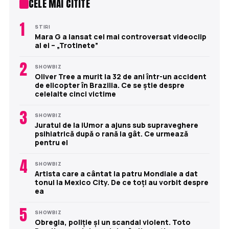
CELE MAI CITITE
1
STIRI
Mara G a lansat cel mai controversat videoclip
al ei – „Trotinete”
2
SHOWBIZ
Oliver Tree a murit la 32 de ani într-un accident
de elicopter în Brazilia. Ce se știe despre
celelalte cinci victime
3
SHOWBIZ
Juratul de la iUmor a ajuns sub supraveghere
psihiatrică după o rană la gât. Ce urmează
pentru el
4
SHOWBIZ
Artista care a cântat la patru Mondiale a dat
tonul la Mexico City. De ce toți au vorbit despre
ea
5
SHOWBIZ
Obregia, poliție și un scandal violent. Toto