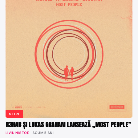
STIRI
R3HAB ȘI LUKAS GRAHAM LANSEAZĂ „MOST PEOPLE”
LIVIU NISTOR
· ACUM 5 ANI