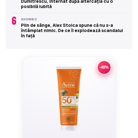
Dumitrescu, internat după altercația cu o
posibilă iubită
6
SHOWBIZ
Plin de sânge, Alex Stoica spune că nu s-a
întâmplat nimic. De ce îi explodează scandalul
în față
-40%