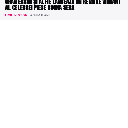
GRAN ERROR ȘI ALFIE LANSEAZĂ UN REMAKE VIBRANT
AL CELEBREI PIESE BUONA SERA
LIVIU NISTOR
· ACUM 6 ANI
STIRI
A REVENIT LA X FACTOR DUPĂ ZECE ANI ȘI A INTRAT
DIRECT ÎN ECHIPA LOREDANEI
LIVIU NISTOR
· ACUM 5 ANI