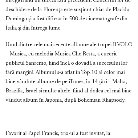
înregistrând un succes fără precedent. Concertul lor de
deschidere de la Florenţa este susţinut chiar de Placido
Domingo şi a fost difuzat în 500 de cinematografe din
Italia şi din întrega lume.
Unul dintre cele mai recente albume ale trupei Il VOLO
– Musica, cu melodia Musica Che Resta, a cucerit
publicul Sanremo, fiind încă o dovadă a succesului lor
fără margini. Albumul s-a aflat în Top 10 al celor mai
bine vândute albume de pe iTunes, în 14 ţări – Malta,
Brazilia, Israel și multe altele, fiind al doilea cel mai bine
vândut album în Japonia, după Bohemian Rhapsody.
Favorit al Papei Francis, trio-ul a fost invitat, la