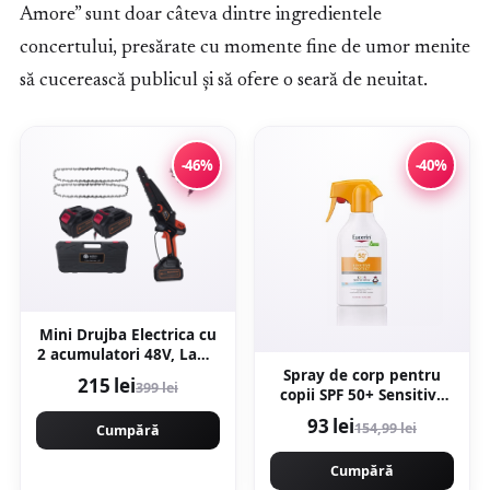
Amore” sunt doar câteva dintre ingredientele
concertului, presărate cu momente fine de umor menite
să cucerească publicul și să ofere o seară de neuitat.
-46%
-40%
Mini Drujba Electrica cu
2 acumulatori 48V, Lamă
+ 2 Lanțuri, 200mm, 8",
Spray de corp pentru
215 lei
399 lei
ungere automata Edon
copii SPF 50+ Sensitive
MX294
Protect, 250 ml, Eucerin
93 lei
154,99 lei
Cumpără
Cumpără