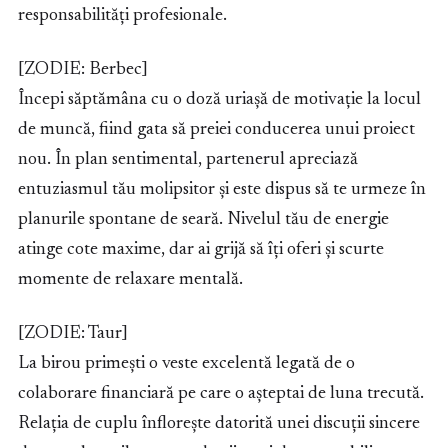
responsabilități profesionale.
[ZODIE: Berbec]
Începi săptămâna cu o doză uriașă de motivație la locul
de muncă, fiind gata să preiei conducerea unui proiect
nou. În plan sentimental, partenerul apreciază
entuziasmul tău molipsitor și este dispus să te urmeze în
planurile spontane de seară. Nivelul tău de energie
atinge cote maxime, dar ai grijă să îți oferi și scurte
momente de relaxare mentală.
[ZODIE: Taur]
La birou primești o veste excelentă legată de o
colaborare financiară pe care o așteptai de luna trecută.
Relația de cuplu înflorește datorită unei discuții sincere