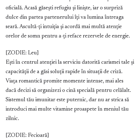
oficială. Acasă găsești refugiu și liniște, iar o surpriză
dulce din partea partenerului îți va lumina întreaga
seară. Ascultă-ți intuiția și acordă mai multă atenție
orelor de somn pentru a-ți reface rezervele de energie.
[ZODIE: Leu]
Ești în centrul atenției la serviciu datorită carismei tale și
capacității de a găsi soluții rapide în situații de criză.
Viața romantică promite momente intense, mai ales
dacă decizi să organizezi o cină specială pentru celălalt.
Sistemul tău imunitar este puternic, dar nu ar strica să
introduci mai multe vitamine proaspete în meniul tău
zilnic.
[ZODIE: Fecioară]