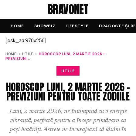
BRAVONET
HOME
SHOWBIZ
LIFESTYLE
DRAGOSTE ȘI RE
[psk_ad 970x250]
HOME
›
UTILE
›
HOROSCOP LUNI, 2 MARTIE 2026 –
PREVIZIUNI...
UTILE
HOROSCOP LUNI, 2 MARTIE 2026 –
PREVIZIUNI PENTRU TOATE ZODIILE
Luni, 2 martie 2026, ne întâmpină cu o energie
vibrantă, perfectă pentru a începe primăvara cu
pași hotărâți. Astrele ne încurajează să lăsăm în