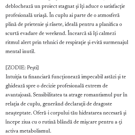
deblochează un proiect stagnat și îți aduce o satisfacție
profesională uriașă. În cuplu ai parte de o atmosferă
plină de prietenie și râsete, ideală pentru a planifica o
scurtă evadare de weekend. Încearcă să îți calmezi
ritmul alert prin tehnici de respirație și evită surmenajul
mental inutil.
[ZODIE: Pești]
Intuiția ta financiară funcționează impecabil astăzi și te
ghidează spre o decizie profesională extrem de
avantajoasă. Sensibilitatea ta atrage romantismul pur în
relația de cuplu, generând declarații de dragoste
neașteptate. Oferă-i corpului tău hidratarea necesară și
începe ziua cu o rutină blândă de mișcare pentru a-ți
activa metabolismul.