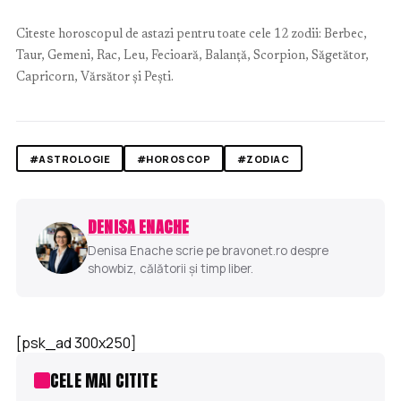
Citeste horoscopul de astazi pentru toate cele 12 zodii: Berbec,
Taur, Gemeni, Rac, Leu, Fecioară, Balanță, Scorpion, Săgetător,
Capricorn, Vărsător și Pești.
#ASTROLOGIE
#HOROSCOP
#ZODIAC
DENISA ENACHE
Denisa Enache scrie pe bravonet.ro despre
showbiz, călătorii și timp liber.
[psk_ad 300x250]
CELE MAI CITITE