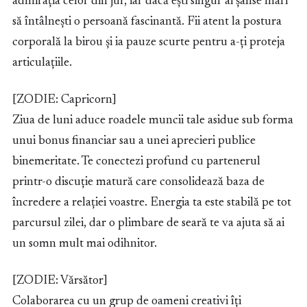
admirația celor din jur, iar dacă ești singur ai șanse mari
să întâlnești o persoană fascinantă. Fii atent la postura
corporală la birou și ia pauze scurte pentru a-ți proteja
articulațiile.
[ZODIE: Capricorn]
Ziua de luni aduce roadele muncii tale asidue sub forma
unui bonus financiar sau a unei aprecieri publice
binemeritate. Te conectezi profund cu partenerul
printr-o discuție matură care consolidează baza de
încredere a relației voastre. Energia ta este stabilă pe tot
parcursul zilei, dar o plimbare de seară te va ajuta să ai
un somn mult mai odihnitor.
[ZODIE: Vărsător]
Colaborarea cu un grup de oameni creativi îți