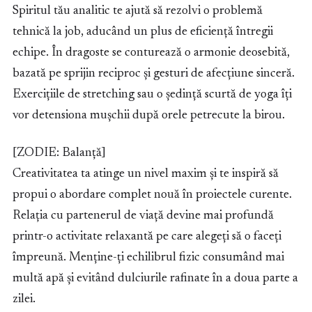
Spiritul tău analitic te ajută să rezolvi o problemă
tehnică la job, aducând un plus de eficiență întregii
echipe. În dragoste se conturează o armonie deosebită,
bazată pe sprijin reciproc și gesturi de afecțiune sinceră.
Exercițiile de stretching sau o ședință scurtă de yoga îți
vor detensiona mușchii după orele petrecute la birou.
[ZODIE: Balanță]
Creativitatea ta atinge un nivel maxim și te inspiră să
propui o abordare complet nouă în proiectele curente.
Relația cu partenerul de viață devine mai profundă
printr-o activitate relaxantă pe care alegeți să o faceți
împreună. Menține-ți echilibrul fizic consumând mai
multă apă și evitând dulciurile rafinate în a doua parte a
zilei.