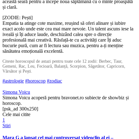
această seară pentru a începe noua săptămână cu o minte proaspătă
și clară.
[ZODIE: Pești]
Empatia ta atinge cote maxime, reușind să oferi alinare și iubire
exact acolo unde este cea mai mare nevoie. Un talent ascuns iese la
iveală și îți aduce laude, deschizând calea spre o direcție
profesională mai creativă. Răsfață-te cu activități care îți aduc
bucurie pură, cum ar fi lectura sau muzica, pentru a-ți menține
sănătatea emoțională excelentă.
Citeste horoscopul de astazi pentru toate cele 12 zodii: Berbec, Taur,
Gemeni, Rac, Leu, Fecioară, Balanță, Scorpion, Săgetător, Capricorn,
Vărsător și Pești.
#astrologie
#horoscop
#zodiac
Simona Voicu
Simona Voicu acoperă pentru bravonet.ro subiecte de showbiz și
horoscop.
[psk_ad 300x250]
Cele mai citite
1
Stiri
Mara G a lansat cel mai controversat videoclip al ei –