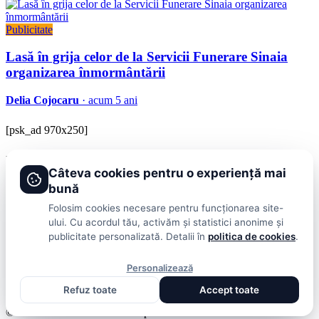
Publicitate
Lasă în grija celor de la Servicii Funerare Sinaia
organizarea înmormântării
Delia Cojocaru
· acum 5 ani
[psk_ad 970x250]
BRAVOnet
Câteva cookies pentru o experiență mai
Showbiz, vedete si tot ce misca in lumea mondena
bună
Categorii
Folosim cookies necesare pentru funcționarea site-
ului. Cu acordul tău, activăm și statistici anonime și
Stiri
Showbiz
Publicitate
Lifestyle
Health & Beauty
Casa si Gradina
publicitate personalizată. Detalii în
politica de cookies
.
BRAVOnet
Personalizează
Cookies
Publicitate
Politica De Confidentialitate
Home
Termeni și
Refuz toate
Accept toate
Condiții
© 2026 BRAVOnet. Toate drepturile rezervate.