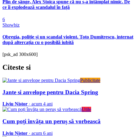
Plin de sânge, Alex Stoica spune că nu s-a întâmplat nimic. De
ce îi explodează scandalul în față
6
Showbiz
Obregia, poliție și un scandal violent. Toto Dumitrescu, internat
după altercația cu o posibilă iubită
[psk_ad 300x600]
Citeste
si
Publicitate
Jante si anvelope pentru Dacia Spring
Liviu Nistor
· acum 4 ani
Utile
Cum poți învăța un peruș să vorbească
Liviu Nistor
· acum 6 ani