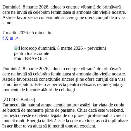
Duminică, 8 martie 2026, aduce o energie vibrantă de primăvară
care ne invită să celebrăm feminitatea și armonia din viețile noastre.
Astrele favorizează conexiunile sincere și ne oferă curajul de a visa
la noi...
7 martie 2026 · 5 min citire
f
X
in
↗
Foto: BRAVOnet
Duminică, 8 martie 2026, aduce o energie vibrantă de primăvară
care ne invită să celebrăm feminitatea și armonia din viețile noastre.
Astrele favorizează conexiunile sincere și ne oferă curajul de a visa
la noi începuturi. Este o zi perfectă pentru relaxare, recunoștință și
momente de bucurie alături de cei dragi.
[ZODIE: Berbec]
Farmecul tău natural atrage atenția tuturor astăzi, iar viața de cuplu
se bucură de momente pline de pasiune. Chiar dacă este weekend,
primești o veste excelentă legată de un proiect profesional la care ai
muncit mult. Energia ta fizică este la cote maxime, așa că o plimbare
în aer liber te va ajuta să îți menții tonusul excelent.