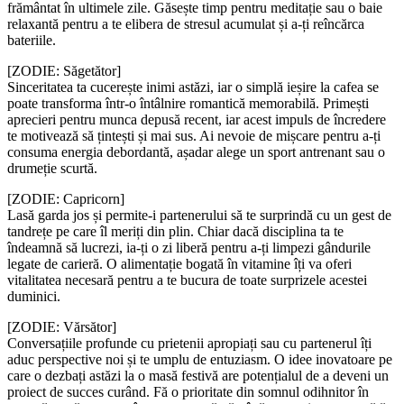
frământat în ultimele zile. Găsește timp pentru meditație sau o baie
relaxantă pentru a te elibera de stresul acumulat și a-ți reîncărca
bateriile.
[ZODIE: Săgetător]
Sinceritatea ta cucerește inimi astăzi, iar o simplă ieșire la cafea se
poate transforma într-o întâlnire romantică memorabilă. Primești
aprecieri pentru munca depusă recent, iar acest impuls de încredere
te motivează să țintești și mai sus. Ai nevoie de mișcare pentru a-ți
consuma energia debordantă, așadar alege un sport antrenant sau o
drumeție scurtă.
[ZODIE: Capricorn]
Lasă garda jos și permite-i partenerului să te surprindă cu un gest de
tandrețe pe care îl meriți din plin. Chiar dacă disciplina ta te
îndeamnă să lucrezi, ia-ți o zi liberă pentru a-ți limpezi gândurile
legate de carieră. O alimentație bogată în vitamine îți va oferi
vitalitatea necesară pentru a te bucura de toate surprizele acestei
duminici.
[ZODIE: Vărsător]
Conversațiile profunde cu prietenii apropiați sau cu partenerul îți
aduc perspective noi și te umplu de entuziasm. O idee inovatoare pe
care o dezbați astăzi la o masă festivă are potențialul de a deveni un
proiect de succes curând. Fă o prioritate din somnul odihnitor în