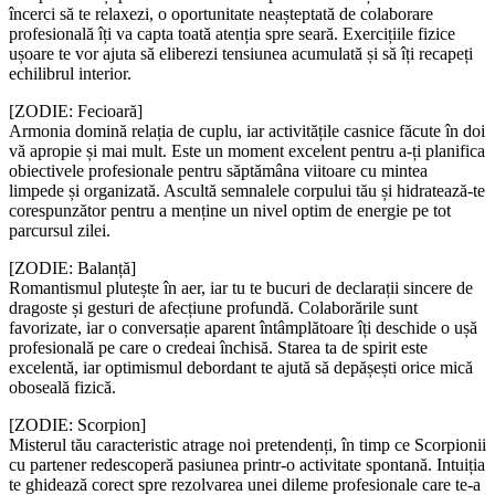
încerci să te relaxezi, o oportunitate neașteptată de colaborare
profesională îți va capta toată atenția spre seară. Exercițiile fizice
ușoare te vor ajuta să eliberezi tensiunea acumulată și să îți recapeți
echilibrul interior.
[ZODIE: Fecioară]
Armonia domină relația de cuplu, iar activitățile casnice făcute în doi
vă apropie și mai mult. Este un moment excelent pentru a-ți planifica
obiectivele profesionale pentru săptămâna viitoare cu mintea
limpede și organizată. Ascultă semnalele corpului tău și hidratează-te
corespunzător pentru a menține un nivel optim de energie pe tot
parcursul zilei.
[ZODIE: Balanță]
Romantismul plutește în aer, iar tu te bucuri de declarații sincere de
dragoste și gesturi de afecțiune profundă. Colaborările sunt
favorizate, iar o conversație aparent întâmplătoare îți deschide o ușă
profesională pe care o credeai închisă. Starea ta de spirit este
excelentă, iar optimismul debordant te ajută să depășești orice mică
oboseală fizică.
[ZODIE: Scorpion]
Misterul tău caracteristic atrage noi pretendenți, în timp ce Scorpionii
cu partener redescoperă pasiunea printr-o activitate spontană. Intuiția
te ghidează corect spre rezolvarea unei dileme profesionale care te-a