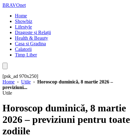
BRAVOnet
Home
Showbiz
Lifestyle
Dragoste și Relații
Health & Beauty
Casa si Gradina
Calatorii
Timp Liber
[psk_ad 970x250]
Home
›
Utile
›
Horoscop duminică, 8 martie 2026 –
previziuni...
Utile
Horoscop duminică, 8 martie
2026 – previziuni pentru toate
zodiile