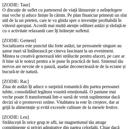
[ZODIE: Taur]
O discuție de suflet cu partenerul de viață lămurește o neînțelegere
mai veche și aduce liniște în cămin. Pe plan financiar primești un sfat
util de la un prieten, care te va ghida spre o investiție profitabilă în
viitorul apropiat. Acordă mai multă atenție odihnei astăzi și răsfață-te
cu o activitate relaxantă care îți hrănește sufletul.
[ZODIE: Gemeni]
Socializarea este punctul tău forte astăzi, iar persoanele singure au
șanse mari să întâlnească pe cineva fascinant la un eveniment.
Mintea ta creativă generează idei strălucite pentru afaceri, pe care ar
fi bine să le notezi pentru a le pune în practică de luni. Sistemul tău
nervos are nevoie de o pauză, așadar deconectează-te de la ecrane și
bucură-te de natură.
[ZODIE: Rac]
Ziua de astăzi îți aduce o surpriză romantică din partea persoanei
iubite, consolidând legătura voastră emoțională. O pasiune mai
veche poate fi transformată într-o sursă de venit suplimentar dacă
decizi să o promovezi online. Vitalitatea ta este în creștere, dar ai
grijă la alimentație și evită excesele culinare de la mesele festive.
[ZODIE: Leu]
Strălucești în orice grup te afli, iar magnetismul tău atrage
complimente și priviri admirative din partea celorlalți. Chiar dacă