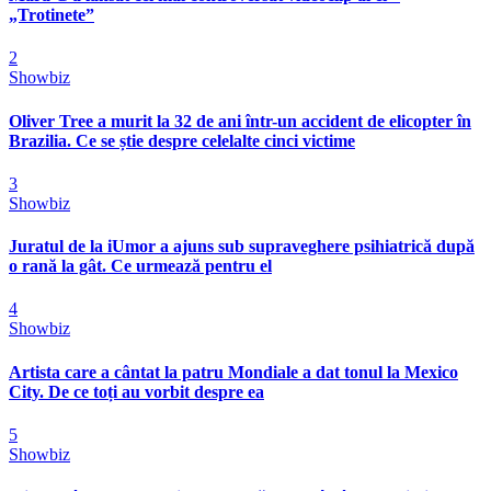
„Trotinete”
2
Showbiz
Oliver Tree a murit la 32 de ani într-un accident de elicopter în
Brazilia. Ce se știe despre celelalte cinci victime
3
Showbiz
Juratul de la iUmor a ajuns sub supraveghere psihiatrică după
o rană la gât. Ce urmează pentru el
4
Showbiz
Artista care a cântat la patru Mondiale a dat tonul la Mexico
City. De ce toți au vorbit despre ea
5
Showbiz