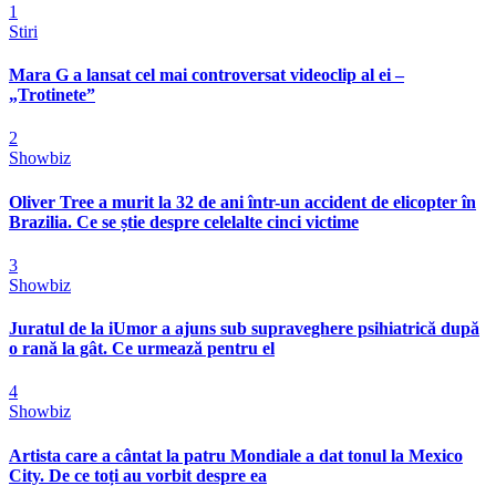
1
Stiri
Mara G a lansat cel mai controversat videoclip al ei –
„Trotinete”
2
Showbiz
Oliver Tree a murit la 32 de ani într-un accident de elicopter în
Brazilia. Ce se știe despre celelalte cinci victime
3
Showbiz
Juratul de la iUmor a ajuns sub supraveghere psihiatrică după
o rană la gât. Ce urmează pentru el
4
Showbiz
Artista care a cântat la patru Mondiale a dat tonul la Mexico
City. De ce toți au vorbit despre ea