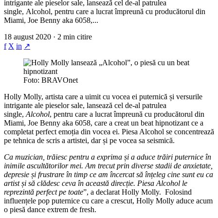
intrigante ale pieselor sale, lansează cel de-al patrulea
single, Alcohol, pentru care a lucrat împreună cu producătorul din
Miami, Joe Benny aka 6058,...
18 august 2020 · 2 min citire
f
X
in
↗
Foto: BRAVOnet
Holly Molly, artista care a uimit cu vocea ei puternică și versurile
intrigante ale pieselor sale, lansează cel de-al patrulea
single,
Alcohol
, pentru care a lucrat împreună cu producătorul din
Miami, Joe Benny aka 6058, care a creat un beat hipnotizant ce a
completat perfect emoția din vocea ei. Piesa Alcohol se concentrează
pe tehnica de scris a artistei, dar și pe vocea sa seismică.
Ca muzician, trăiesc pentru a exprima și a aduce trăiri puternice în
inimile ascultătorilor mei. Am trecut prin diverse stadii de anxietate,
depresie și frustrare în timp ce am încercat să înțeleg cine sunt eu ca
artist și să clădesc ceva în această direcție. Piesa Alcohol le
reprezintă perfect pe toate
”, a declarat Holly Molly. Folosind
influențele pop puternice cu care a crescut, Holly Molly aduce acum
o piesă dance extrem de fresh.