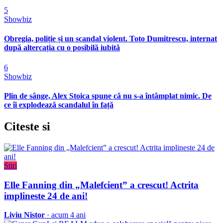
5
Showbiz
Obregia, poliție și un scandal violent. Toto Dumitrescu, internat
după altercația cu o posibilă iubită
6
Showbiz
Plin de sânge, Alex Stoica spune că nu s-a întâmplat nimic. De
ce îi explodează scandalul în față
Citeste
si
Stiri
Elle Fanning din „Malefcient” a crescut! Actrita
implineste 24 de ani!
Liviu Nistor
· acum 4 ani