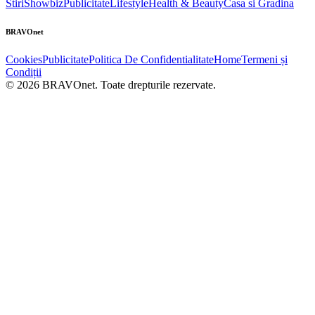
Stiri
Showbiz
Publicitate
Lifestyle
Health & Beauty
Casa si Gradina
BRAVOnet
Cookies
Publicitate
Politica De Confidentialitate
Home
Termeni și
Condiții
© 2026 BRAVOnet. Toate drepturile rezervate.