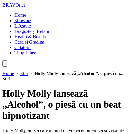
BRAVOnet
Home
Showbiz
Lifestyle
Dragoste și Relații
Health & Beauty
Casa si Gradina
Calatorii
Timp Liber
Home
›
Stiri
›
Holly Molly lansează „Alcohol”, o piesă cu...
Stiri
Holly Molly lansează
„Alcohol”, o piesă cu un beat
hipnotizant
Holly Molly, artista care a uimit cu vocea ei puternică și versurile