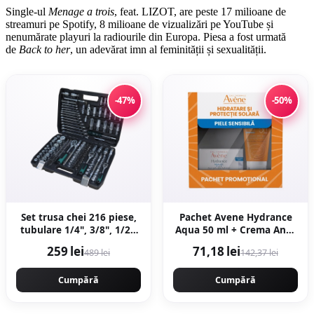
Single-ul
Menage a trois
, feat. LIZOT, are peste 17 milioane de
streamuri pe Spotify, 8 milioane de vizualizări pe YouTube și
nenumărate playuri la radiourile din Europa. Piesa a fost urmată
de
Back to her
, un adevărat imn al feminității și sexualității.
-47%
-50%
Set trusa chei 216 piese,
Pachet Avene Hydrance
tubulare 1/4", 3/8", 1/2",
Aqua 50 ml + Crema Anti-
combinatii si biti,
age SPF50+ 50 ml –
259 lei
71,18 lei
489 lei
142,37 lei
Campion CMP1646
Hidratare si protectie
zilnica
Cumpără
Cumpără