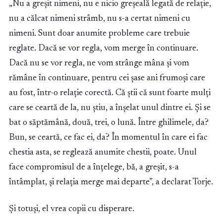
„Nu a greșit nimeni, nu e nicio greșeală legată de relație,
nu a călcat nimeni strâmb, nu s-a certat nimeni cu
nimeni. Sunt doar anumite probleme care trebuie
reglate. Dacă se vor regla, vom merge în continuare.
Dacă nu se vor regla, ne vom strânge mâna și vom
rămâne în continuare, pentru cei șase ani frumoși care
au fost, într-o relație corectă. Că știi că sunt foarte mulți
care se ceartă de la, nu știu, a înșelat unul dintre ei. Și se
bat o săptămână, două, trei, o lună. Între ghilimele, da?
Bun, se ceartă, ce fac ei, da? În momentul în care ei fac
chestia asta, se reglează anumite chestii, poate. Unul
face compromisul de a înțelege, bă, a greșit, s-a
întâmplat, și relația merge mai departe”, a declarat Torje.
Și totuși, el vrea copii cu disperare.