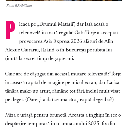
Foto: BRAVOnet
P
leacă pe „Drumul Mătăsii”, dar lasă acasă o
telenovelă în toată regula! Gabi Torje a acceptat
provocarea Asia Express 2026 alături de Alin
Alexuc Ciurariu, lăsând-o în București pe iubita lui
ținută la secret timp de șapte ani.
Cine are de câștigat din această mutare televizată? Torje
încasează capital de imagine pe micul ecran, dar Larisa,
tânăra make-up artist, rămâne tot fără inelul mult visat
pe deget. (Oare și-a dat seama că așteaptă degeaba?)
Miza e uriașă pentru brunetă. Aceasta a înghițit în sec o
despărțire temporară în toamna anului 2025, fix din