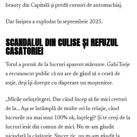
beauty din Capitală și predă cursuri de automachiaj.
Dar liniștea a explodat în septembrie 2025.
SCANDALUL DIN CULISE ȘI REFUZUL
CASATORIEI
Totul a pornit de la lucruri aparent mărunte. Gabi Torje
a recunoscut public că nu are de gând să o ceară de
soție, deși își dorește cu disperare un moștenitor.
„Micile neînțelegeri. Dar când încep să fie mici certuri
de la… Așa se întâmplă de multe ori în relație, când
lucrurile nu mai sunt 100% ok, înțelegi? Și te cerți de la
lucruri iesit din comun de mici. Nu m-am gândit
niciodată la căsătorie. Sincer zic, nu m-am gândit la