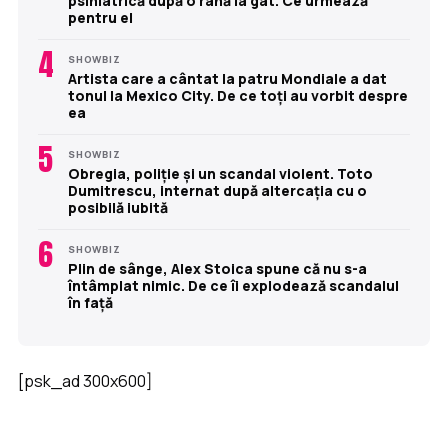
psihiatrică după o rană la gât. Ce urmează
pentru el
4
SHOWBIZ
Artista care a cântat la patru Mondiale a dat
tonul la Mexico City. De ce toți au vorbit despre
ea
5
SHOWBIZ
Obregia, poliție și un scandal violent. Toto
Dumitrescu, internat după altercația cu o
posibilă iubită
6
SHOWBIZ
Plin de sânge, Alex Stoica spune că nu s-a
întâmplat nimic. De ce îi explodează scandalul
în față
[psk_ad 300x600]