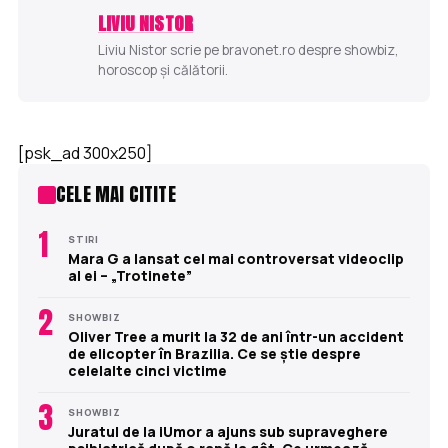
LIVIU NISTOR
Liviu Nistor scrie pe bravonet.ro despre showbiz,
horoscop și călătorii.
[psk_ad 300x250]
CELE MAI CITITE
1
STIRI
Mara G a lansat cel mai controversat videoclip
al ei – „Trotinete”
2
SHOWBIZ
Oliver Tree a murit la 32 de ani într-un accident
de elicopter în Brazilia. Ce se știe despre
celelalte cinci victime
3
SHOWBIZ
Juratul de la iUmor a ajuns sub supraveghere