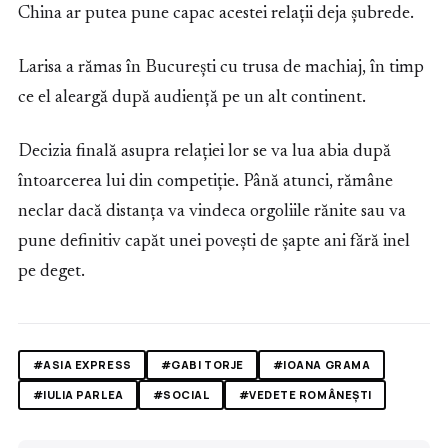
China ar putea pune capac acestei relații deja șubrede.
Larisa a rămas în București cu trusa de machiaj, în timp
ce el aleargă după audiență pe un alt continent.
Decizia finală asupra relației lor se va lua abia după
întoarcerea lui din competiție. Până atunci, rămâne
neclar dacă distanța va vindeca orgoliile rănite sau va
pune definitiv capăt unei povești de șapte ani fără inel
pe deget.
#ASIA EXPRESS
#GABI TORJE
#IOANA GRAMA
#IULIA PARLEA
#SOCIAL
#VEDETE ROMÂNEȘTI