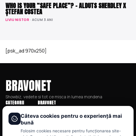
WHO IS YOUR “SAFE PLACE”? – ALDUTS SHERDLEY X
ȘTEFAN COSTEA
LIVIU NISTOR
· ACUM 3 ANI
[psk_ad 970x250]
BRAVONET
Showbiz, vedete si tot ce misca in lumea mondena
CATEGORII
BRAVONET
Stiri
Cookies
Câteva cookies pentru o experiență mai
bună
Showbiz
Publicitate
Folosim cookies necesare pentru funcționarea site-
Publicitate
Politica De Confidentialitate