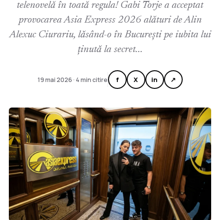
telenovelă în toată regula! Gabi Torje a acceptat
provocarea Asia Express 2026 alături de Alin
Alexuc Ciurariu, lăsând-o în București pe iubita lui
ținută la secret...
f
X
in
↗
19 mai 2026 · 4 min citire