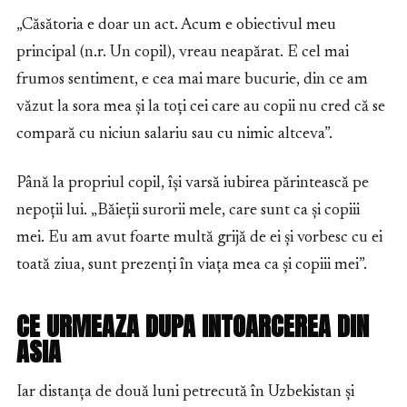
„Căsătoria e doar un act. Acum e obiectivul meu
principal (n.r. Un copil), vreau neapărat. E cel mai
frumos sentiment, e cea mai mare bucurie, din ce am
văzut la sora mea și la toți cei care au copii nu cred că se
compară cu niciun salariu sau cu nimic altceva”.
Până la propriul copil, își varsă iubirea părintească pe
nepoții lui. „Băieții surorii mele, care sunt ca și copiii
mei. Eu am avut foarte multă grijă de ei și vorbesc cu ei
toată ziua, sunt prezenți în viața mea ca și copiii mei”.
CE URMEAZA DUPA INTOARCEREA DIN
ASIA
Iar distanța de două luni petrecută în Uzbekistan și