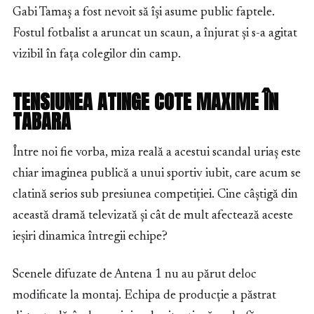
Gabi Tamaș a fost nevoit să își asume public faptele.
Fostul fotbalist a aruncat un scaun, a înjurat și s-a agitat
vizibil în fața colegilor din camp.
TENSIUNEA ATINGE COTE MAXIME ÎN
TABARA
Între noi fie vorba, miza reală a acestui scandal uriaș este
chiar imaginea publică a unui sportiv iubit, care acum se
clatină serios sub presiunea competiției. Cine câștigă din
această dramă televizată și cât de mult afectează aceste
ieșiri dinamica întregii echipe?
Scenele difuzate de Antena 1 nu au părut deloc
modificate la montaj. Echipa de producție a păstrat