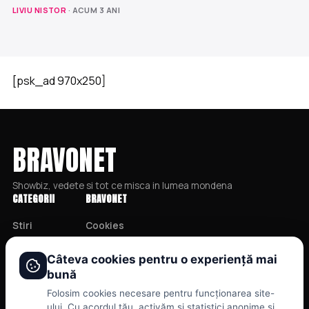
LIVIU NISTOR
· ACUM 3 ANI
[psk_ad 970x250]
BRAVONET
Showbiz, vedete si tot ce misca in lumea mondena
CATEGORII
BRAVONET
Stiri
Cookies
Showbiz
Publicitate
Câteva cookies pentru o experiență mai
Publicitate
Politica De Confidentialitate
bună
Lifestyle
Home
Folosim cookies necesare pentru funcționarea site-
Health & Beauty
Termeni și Condiții
ului. Cu acordul tău, activăm și statistici anonime și