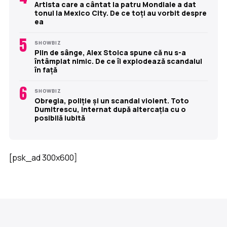
Artista care a cântat la patru Mondiale a dat
tonul la Mexico City. De ce toți au vorbit despre
ea
5
SHOWBIZ
Plin de sânge, Alex Stoica spune că nu s-a
întâmplat nimic. De ce îi explodează scandalul
în față
6
SHOWBIZ
Obregia, poliție și un scandal violent. Toto
Dumitrescu, internat după altercația cu o
posibilă iubită
[psk_ad 300x600]