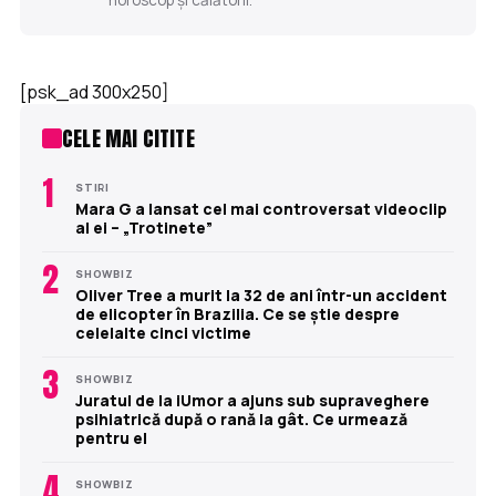
horoscop și călătorii.
[psk_ad 300x250]
CELE MAI CITITE
1
STIRI
Mara G a lansat cel mai controversat videoclip
al ei – „Trotinete”
2
SHOWBIZ
Oliver Tree a murit la 32 de ani într-un accident
de elicopter în Brazilia. Ce se știe despre
celelalte cinci victime
3
SHOWBIZ
Juratul de la iUmor a ajuns sub supraveghere
psihiatrică după o rană la gât. Ce urmează
pentru el
4
SHOWBIZ