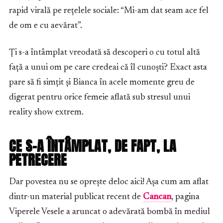
rapid virală pe rețelele sociale: “Mi-am dat seam ace fel
de om e cu aevărat”.
Ți s-a întâmplat vreodată să descoperi o cu totul altă
față a unui om pe care credeai că îl cunoști? Exact asta
pare să fi simțit și Bianca în acele momente greu de
digerat pentru orice femeie aflată sub stresul unui
reality show extrem.
CE S-A ÎNTÂMPLAT, DE FAPT, LA
PETRECERE
Dar povestea nu se oprește deloc aici! Așa cum am aflat
dintr-un material publicat recent de
Cancan
, pagina
Viperele Vesele a aruncat o adevărată bombă în mediul