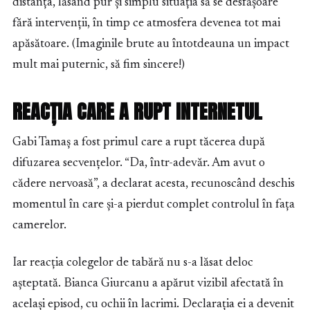
distanța, lăsând pur și simplu situația să se desfășoare
fără intervenții, în timp ce atmosfera devenea tot mai
apăsătoare. (Imaginile brute au întotdeauna un impact
mult mai puternic, să fim sincere!)
REACȚIA CARE A RUPT INTERNETUL
Gabi Tamaș a fost primul care a rupt tăcerea după
difuzarea secvențelor. “Da, într-adevăr. Am avut o
cădere nervoasă”, a declarat acesta, recunoscând deschis
momentul în care și-a pierdut complet controlul în fața
camerelor.
Iar reacția colegelor de tabără nu s-a lăsat deloc
așteptată. Bianca Giurcanu a apărut vizibil afectată în
același episod, cu ochii în lacrimi. Declarația ei a devenit