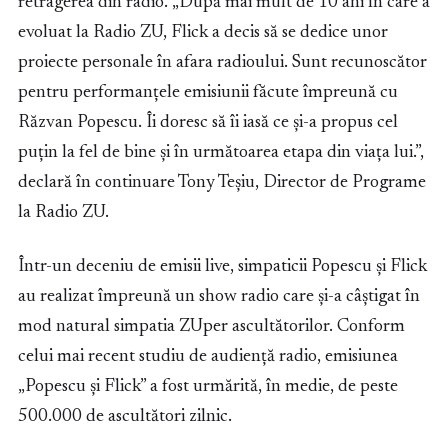
retragerea din radio. „După mai mult de 10 ani în care a
evoluat la Radio ZU, Flick a decis să se dedice unor
proiecte personale în afara radioului. Sunt recunoscător
pentru performanțele emisiunii făcute împreună cu
Răzvan Popescu. Îi doresc să îi iasă ce și-a propus cel
puțin la fel de bine și în următoarea etapa din viața lui.”,
declară în continuare Tony Teșiu, Director de Programe
la Radio ZU.
Într-un deceniu de emisii live, simpaticii Popescu și Flick
au realizat împreună un show radio care și-a câștigat în
mod natural simpatia ZUper ascultătorilor. Conform
celui mai recent studiu de audiență radio, emisiunea
„Popescu și Flick” a fost urmărită, în medie, de peste
500.000 de ascultători zilnic.