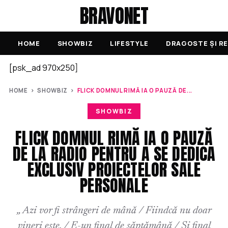
BRAVONET
HOME
SHOWBIZ
LIFESTYLE
DRAGOSTE ȘI RE
[psk_ad 970x250]
HOME
›
SHOWBIZ
›
FLICK DOMNUL RIMĂ IA O PAUZĂ DE...
SHOWBIZ
FLICK DOMNUL RIMĂ IA O PAUZĂ
DE LA RADIO PENTRU A SE DEDICA
EXCLUSIV PROIECTELOR SALE
PERSONALE
„ Azi vor fi strângeri de mână / Fiindcă nu doar
vineri este. / E-un final de săptămână / Și final