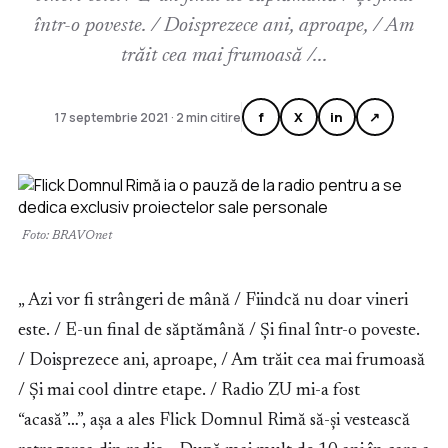
într-o poveste. / Doisprezece ani, aproape, / Am
trăit cea mai frumoasă /...
f
X
in
↗
17 septembrie 2021 · 2 min citire
Foto: BRAVOnet
„ Azi vor fi strângeri de mână / Fiindcă nu doar vineri
este. / E-un final de săptămână / Și final într-o poveste.
/ Doisprezece ani, aproape, / Am trăit cea mai frumoasă
/ Și mai cool dintre etape. / Radio ZU mi-a fost
“acasă”…”, așa a ales Flick Domnul Rimă să-și vestească