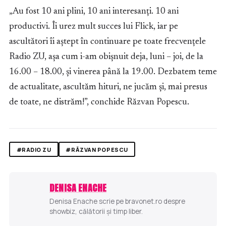
„Au fost 10 ani plini, 10 ani interesanți. 10 ani
productivi. Îi urez mult succes lui Flick, iar pe
ascultători îi aștept în continuare pe toate frecvențele
Radio ZU, așa cum i-am obișnuit deja, luni – joi, de la
16.00 – 18.00, și vinerea până la 19.00. Dezbatem teme
de actualitate, ascultăm hituri, ne jucăm și, mai presus
de toate, ne distrăm!”, conchide Răzvan Popescu.
#RADIO ZU
#RĂZVAN POPESCU
DENISA ENACHE
Denisa Enache scrie pe bravonet.ro despre
showbiz, călătorii și timp liber.