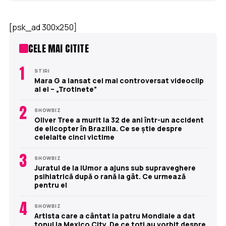
[psk_ad 300x250]
CELE MAI CITITE
1
STIRI
Mara G a lansat cel mai controversat videoclip
al ei – „Trotinete”
2
SHOWBIZ
Oliver Tree a murit la 32 de ani într-un accident
de elicopter în Brazilia. Ce se știe despre
celelalte cinci victime
3
SHOWBIZ
Juratul de la iUmor a ajuns sub supraveghere
psihiatrică după o rană la gât. Ce urmează
pentru el
4
SHOWBIZ
Artista care a cântat la patru Mondiale a dat
tonul la Mexico City. De ce toți au vorbit despre