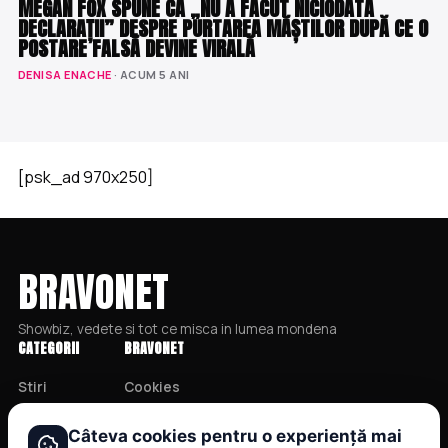
MEGAN FOX SPUNE CĂ „NU A FĂCUT NICIODATĂ
DECLARAȚII” DESPRE PURTAREA MĂȘTILOR DUPĂ CE O
POSTARE FALSĂ DEVINE VIRALĂ
DENISA ENACHE
· ACUM 5 ANI
[psk_ad 970x250]
BRAVONET
Showbiz, vedete si tot ce misca in lumea mondena
CATEGORII
BRAVONET
Stiri
Cookies
Showbiz
Publicitate
Câteva cookies pentru o experiență mai
Publicitate
Politica De Confidentialitate