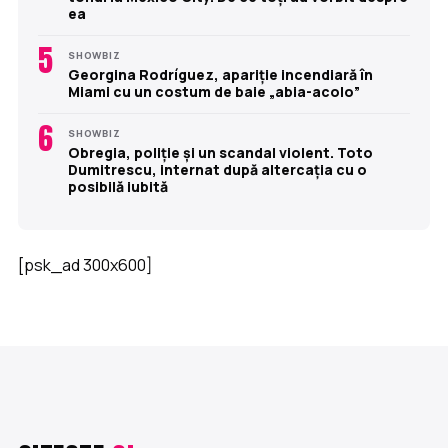
ea
5
SHOWBIZ
Georgina Rodríguez, apariție incendiară în
Miami cu un costum de baie „abia-acolo”
6
SHOWBIZ
Obregia, poliție și un scandal violent. Toto
Dumitrescu, internat după altercația cu o
posibilă iubită
[psk_ad 300x600]