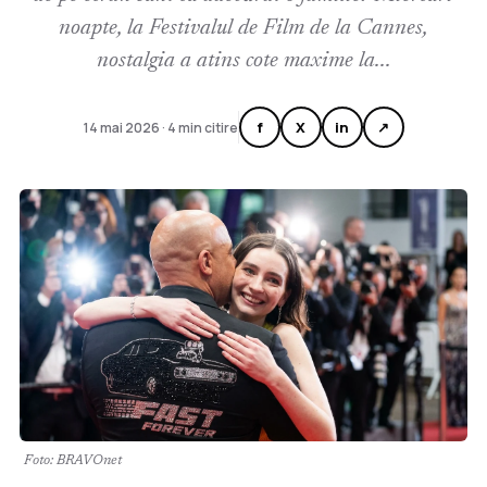
noapte, la Festivalul de Film de la Cannes,
nostalgia a atins cote maxime la...
f
X
in
↗
14 mai 2026 · 4 min citire
Foto: BRAVOnet