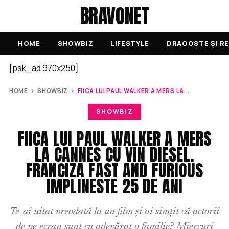
BRAVONET
HOME
SHOWBIZ
LIFESTYLE
DRAGOSTE ȘI RE
[psk_ad 970x250]
HOME
›
SHOWBIZ
›
FIICA LUI PAUL WALKER A MERS LA...
SHOWBIZ
FIICA LUI PAUL WALKER A MERS
LA CANNES CU VIN DIESEL.
FRANCIZA FAST AND FURIOUS
IMPLINESTE 25 DE ANI
Te-ai uitat vreodată la un film și ai simțit că actorii
de pe ecran sunt cu adevărat o familie? Miercuri