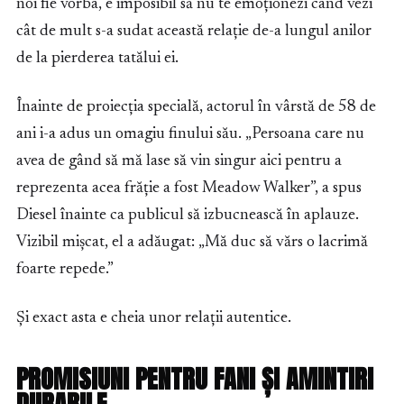
noi fie vorba, e imposibil să nu te emoționezi când vezi
cât de mult s-a sudat această relație de-a lungul anilor
de la pierderea tatălui ei.
Înainte de proiecția specială, actorul în vârstă de 58 de
ani i-a adus un omagiu finului său. „Persoana care nu
avea de gând să mă lase să vin singur aici pentru a
reprezenta acea frăție a fost Meadow Walker”, a spus
Diesel înainte ca publicul să izbucnească în aplauze.
Vizibil mișcat, el a adăugat: „Mă duc să vărs o lacrimă
foarte repede.”
Și exact asta e cheia unor relații autentice.
PROMISIUNI PENTRU FANI ȘI AMINTIRI
DURABILE