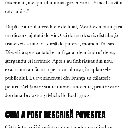
însemnat „începutul unui singur cuvânt… Și acel cuvânt
este iubire.”
După ce au rulat creditele de final, Meadow a ținut și ea
un discurs, ajutată de Vin. Cei doi au descris distribuția
francizei ca fiind o „sursă de putere”, moment în care
Diesel i-a spus că tatăl ei ar fi „atât de mândru” de ea,
ștergându-și lacrimile. Apoi s-au îmbrățișat din nou,
exact cum au făcut-o pe covorul roșu, în aplauzele
publicului. La evenimentul din Franța au călătorit
pentru sărbătoare și alte nume cunoscute, printre care
Jordana Brewster și Michelle Rodriguez.
CUM A FOST RESCRISĂ POVESTEA
Câți dintre voi își amintesc exact unde erau când au