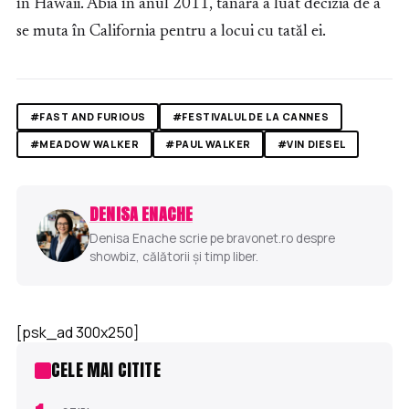
în Hawaii. Abia în anul 2011, tânăra a luat decizia de a
se muta în California pentru a locui cu tatăl ei.
#FAST AND FURIOUS
#FESTIVALUL DE LA CANNES
#MEADOW WALKER
#PAUL WALKER
#VIN DIESEL
DENISA ENACHE
Denisa Enache scrie pe bravonet.ro despre
showbiz, călătorii și timp liber.
[psk_ad 300x250]
CELE MAI CITITE