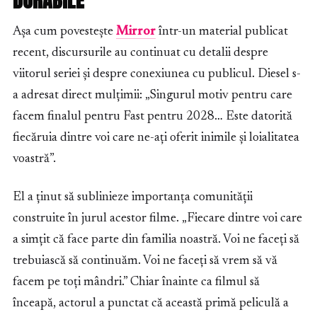
Așa cum povestește
Mirror
într-un material publicat
recent, discursurile au continuat cu detalii despre
viitorul seriei și despre conexiunea cu publicul. Diesel s-
a adresat direct mulțimii: „Singurul motiv pentru care
facem finalul pentru Fast pentru 2028… Este datorită
fiecăruia dintre voi care ne-ați oferit inimile și loialitatea
voastră”.
El a ținut să sublinieze importanța comunității
construite în jurul acestor filme. „Fiecare dintre voi care
a simțit că face parte din familia noastră. Voi ne faceți să
trebuiască să continuăm. Voi ne faceți să vrem să vă
facem pe toți mândri.” Chiar înainte ca filmul să
înceapă, actorul a punctat că această primă peliculă a