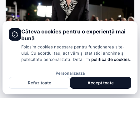
Câteva cookies pentru o experiență mai
bună
Folosim cookies necesare pentru funcționarea site-
ului. Cu acordul tău, activăm și statistici anonime și
publicitate personalizată. Detalii în
politica de cookies
.
SHOWBIZ
BARRY KEOGHAN SE GÂNDEȘTE SĂ RENUNȚE LA
Personalizează
ACTORIE DIN CAUZA ABUZULUI ONLINE
Refuz toate
Accept toate
DENISA ENACHE
· ACUM 5 LUNI