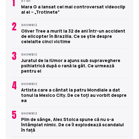
1
STIRI
Mara G a lansat cel mai controversat videoclip
al ei – „Trotinete”
2
SHOWBIZ
Oliver Tree a murit la 32 de ani într-un accident
de elicopter în Brazilia. Ce se știe despre
celelalte cinci victime
3
SHOWBIZ
Juratul de la iUmor a ajuns sub supraveghere
psihiatrică după o rană la gât. Ce urmează
pentru el
4
SHOWBIZ
Artista care a cântat la patru Mondiale a dat
tonul la Mexico City. De ce toți au vorbit despre
ea
5
SHOWBIZ
Plin de sânge, Alex Stoica spune că nu s-a
întâmplat nimic. De ce îi explodează scandalul
în față