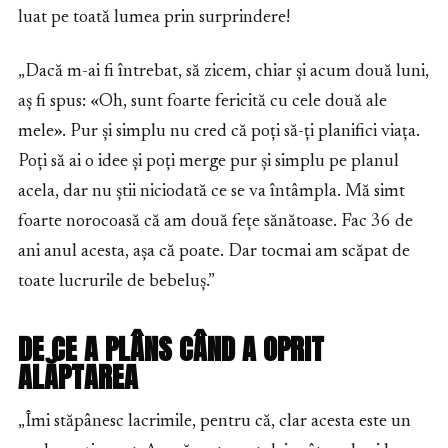
luat pe toată lumea prin surprindere!
„Dacă m-ai fi întrebat, să zicem, chiar și acum două luni,
aș fi spus: «Oh, sunt foarte fericită cu cele două ale
mele». Pur și simplu nu cred că poți să-ți planifici viața.
Poți să ai o idee și poți merge pur și simplu pe planul
acela, dar nu știi niciodată ce se va întâmpla. Mă simt
foarte norocoasă că am două fețe sănătoase. Fac 36 de
ani anul acesta, așa că poate. Dar tocmai am scăpat de
toate lucrurile de bebeluș.”
DE CE A PLÂNS CÂND A OPRIT
ALĂPTAREA
„Îmi stăpânesc lacrimile, pentru că, clar acesta este un