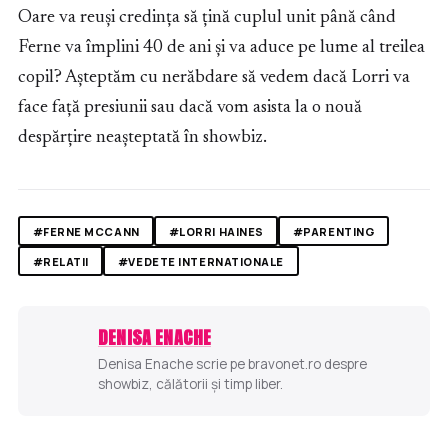
Oare va reuși credința să țină cuplul unit până când
Ferne va împlini 40 de ani și va aduce pe lume al treilea
copil? Așteptăm cu nerăbdare să vedem dacă Lorri va
face față presiunii sau dacă vom asista la o nouă
despărțire neașteptată în showbiz.
#FERNE MCCANN
#LORRI HAINES
#PARENTING
#RELATII
#VEDETE INTERNATIONALE
DENISA ENACHE
Denisa Enache scrie pe bravonet.ro despre
showbiz, călătorii și timp liber.