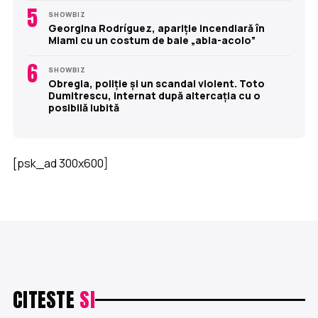
5
SHOWBIZ
Georgina Rodríguez, apariție incendiară în
Miami cu un costum de baie „abia-acolo”
6
SHOWBIZ
Obregia, poliție și un scandal violent. Toto
Dumitrescu, internat după altercația cu o
posibilă iubită
[psk_ad 300x600]
CITESTE
SI