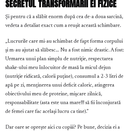
SECRETUL TRANSFORMĂRII EI FIZICE
Și pentru că a slăbit enorm după cea de-a doua sarcină,
vedeta a detaliat exact cum a reușit această schimbare.
„Lucrurile care mi-au schimbat de fapt forma corpului
și m-au ajutat să slăbesc… Nu a fost nimic drastic. A fost:
Urmarea unui plan simplu de nutriție, respectarea
shake-ului meu înlocuitor de masă la micul dejun
(nutriție ridicată, calorii puține), consumul a 2-3 litri de
apă pe zi, menținerea unui deficit caloric, atingerea
obiectivului meu de proteine, mișcare zilnică,
responsabilitate (asta este una mare!!! să fii înconjurată
de femei care fac același lucru ca tine).”
Dar oare se oprește aici cu copiii? Pe bune, decizia ei a