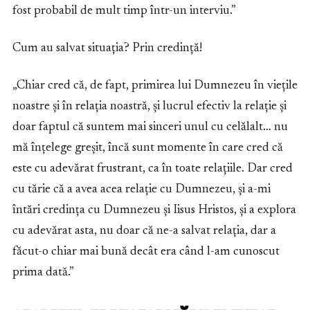
fost probabil de mult timp într-un interviu.”
Cum au salvat situația? Prin credință!
„Chiar cred că, de fapt, primirea lui Dumnezeu în viețile
noastre și în relația noastră, și lucrul efectiv la relație și
doar faptul că suntem mai sinceri unul cu celălalt… nu
mă înțelege greșit, încă sunt momente în care cred că
este cu adevărat frustrant, ca în toate relațiile. Dar cred
cu tărie că a avea acea relație cu Dumnezeu, și a-mi
întări credința cu Dumnezeu și Iisus Hristos, și a explora
cu adevărat asta, nu doar că ne-a salvat relația, dar a
făcut-o chiar mai bună decât era când l-am cunoscut
prima dată.”