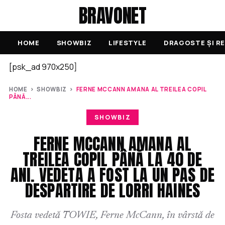
BRAVONET
HOME
SHOWBIZ
LIFESTYLE
DRAGOSTE ȘI RE
[psk_ad 970x250]
HOME
›
SHOWBIZ
›
FERNE MCCANN AMANA AL TREILEA COPIL
PÂNĂ...
SHOWBIZ
FERNE MCCANN AMANA AL
TREILEA COPIL PÂNĂ LA 40 DE
ANI. VEDETA A FOST LA UN PAS DE
DESPARTIRE DE LORRI HAINES
Fosta vedetă TOWIE, Ferne McCann, în vârstă de