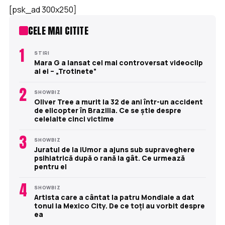
[psk_ad 300x250]
CELE MAI CITITE
1
STIRI
Mara G a lansat cel mai controversat videoclip
al ei – „Trotinete”
2
SHOWBIZ
Oliver Tree a murit la 32 de ani într-un accident
de elicopter în Brazilia. Ce se știe despre
celelalte cinci victime
3
SHOWBIZ
Juratul de la iUmor a ajuns sub supraveghere
psihiatrică după o rană la gât. Ce urmează
pentru el
4
SHOWBIZ
Artista care a cântat la patru Mondiale a dat
tonul la Mexico City. De ce toți au vorbit despre
ea