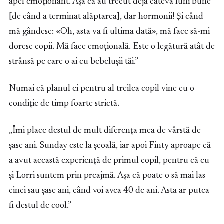
apel emoționant. Așa că au trecut deja câteva luni bune
[de când a terminat alăptarea], dar hormonii! Și când
mă gândesc: «Oh, asta va fi ultima dată», mă face să-mi
doresc copii. Mă face emoțională. Este o legătură atât de
strânsă pe care o ai cu bebelușii tăi.”
Numai că planul ei pentru al treilea copil vine cu o
condiție de timp foarte strictă.
„Îmi place destul de mult diferența mea de vârstă de
șase ani. Sunday este la școală, iar apoi Finty aproape că
a avut această experiență de primul copil, pentru că eu
și Lorri suntem prin preajmă. Așa că poate o să mai las
cinci sau șase ani, când voi avea 40 de ani. Asta ar putea
fi destul de cool.”