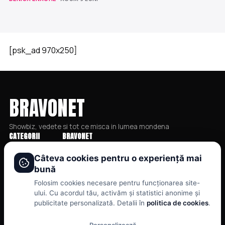
[psk_ad 970x250]
BRAVONET
Showbiz, vedete si tot ce misca in lumea mondena
CATEGORII
BRAVONET
Stiri
Cookies
Câteva cookies pentru o experiență mai
bună
Showbiz
Publicitate
Folosim cookies necesare pentru funcționarea site-
Publicitate
Politica De Confidentialitate
ului. Cu acordul tău, activăm și statistici anonime și
Lifestyle
Home
publicitate personalizată. Detalii în
politica de cookies
.
Health & Beauty
Termeni și Condiții