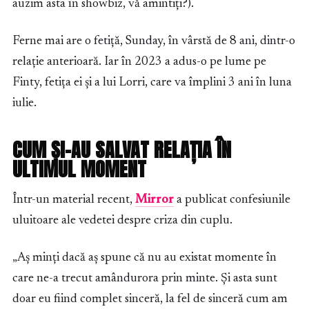
auzim asta în showbiz, vă amintiți?).
Ferne mai are o fetiță, Sunday, în vârstă de 8 ani, dintr-o
relație anterioară. Iar în 2023 a adus-o pe lume pe
Finty, fetița ei și a lui Lorri, care va împlini 3 ani în luna
iulie.
CUM ȘI-AU SALVAT RELAȚIA ÎN
ULTIMUL MOMENT
Într-un material recent,
Mirror
a publicat confesiunile
uluitoare ale vedetei despre criza din cuplu.
„Aș minți dacă aș spune că nu au existat momente în
care ne-a trecut amândurora prin minte. Și asta sunt
doar eu fiind complet sinceră, la fel de sinceră cum am