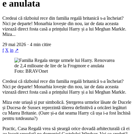
e anulata
Credeai că războiul rece din familia regală britanică s-a încheiat?
Nici pe departe! Monarhia lovește din nou, iar de data aceasta
vizează direct fosta casă a prințului Harry și a lui Meghan Markle.
Miza...
29 mai 2026 · 4 min citire
f
X
in
↗
Foto: BRAVOnet
Credeai că războiul rece din familia regală britanică s-a încheiat?
Nici pe departe! Monarhia lovește din nou, iar de data aceasta
vizează direct fosta casă a prințului Harry și a lui Meghan Markle.
Miza este uriașă și pur simbolică. Ștergerea urmelor lăsate de Ducele
și Ducesa de Sussex reprezintă tăierea definitivă a oricărei legături
cu Marea Britanie. (Oare și-a dat seama Harry că ușa i-a fost închisă
pentru totdeauna?)
Practic, Casa Regală vrea să șteargă orice dovadă arhitecturală că ei
au locuit vreodată pe domeniul Castelului Windsor. Voi ce credeți?