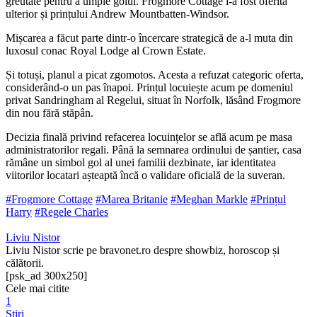
greutate pentru a umple golul. Frogmore Cottage i-a fost oferită
ulterior și prințului Andrew Mountbatten-Windsor.
Mișcarea a făcut parte dintr-o încercare strategică de a-l muta din
luxosul conac Royal Lodge al Crown Estate.
Și totuși, planul a picat zgomotos. Acesta a refuzat categoric oferta,
considerând-o un pas înapoi. Prințul locuiește acum pe domeniul
privat Sandringham al Regelui, situat în Norfolk, lăsând Frogmore
din nou fără stăpân.
Decizia finală privind refacerea locuințelor se află acum pe masa
administratorilor regali. Până la semnarea ordinului de șantier, casa
rămâne un simbol gol al unei familii dezbinate, iar identitatea
viitorilor locatari așteaptă încă o validare oficială de la suveran.
#Frogmore Cottage
#Marea Britanie
#Meghan Markle
#Prințul
Harry
#Regele Charles
Liviu Nistor
Liviu Nistor scrie pe bravonet.ro despre showbiz, horoscop și
călătorii.
[psk_ad 300x250]
Cele mai citite
1
Stiri