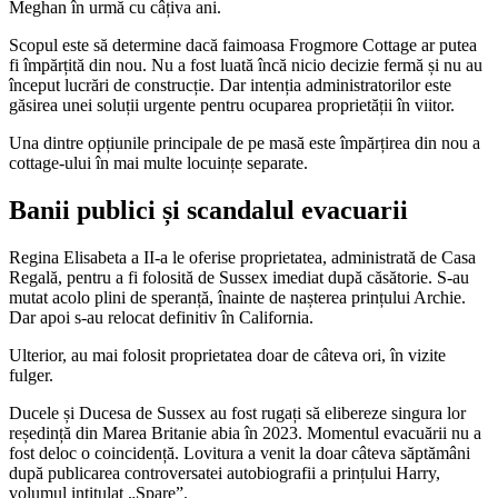
Meghan în urmă cu câțiva ani.
Scopul este să determine dacă faimoasa Frogmore Cottage ar putea
fi împărțită din nou. Nu a fost luată încă nicio decizie fermă și nu au
început lucrări de construcție. Dar intenția administratorilor este
găsirea unei soluții urgente pentru ocuparea proprietății în viitor.
Una dintre opțiunile principale de pe masă este împărțirea din nou a
cottage-ului în mai multe locuințe separate.
Banii publici și scandalul evacuarii
Regina Elisabeta a II-a le oferise proprietatea, administrată de Casa
Regală, pentru a fi folosită de Sussex imediat după căsătorie. S-au
mutat acolo plini de speranță, înainte de nașterea prințului Archie.
Dar apoi s-au relocat definitiv în California.
Ulterior, au mai folosit proprietatea doar de câteva ori, în vizite
fulger.
Ducele și Ducesa de Sussex au fost rugați să elibereze singura lor
reședință din Marea Britanie abia în 2023. Momentul evacuării nu a
fost deloc o coincidență. Lovitura a venit la doar câteva săptămâni
după publicarea controversatei autobiografii a prințului Harry,
volumul intitulat „Spare”.