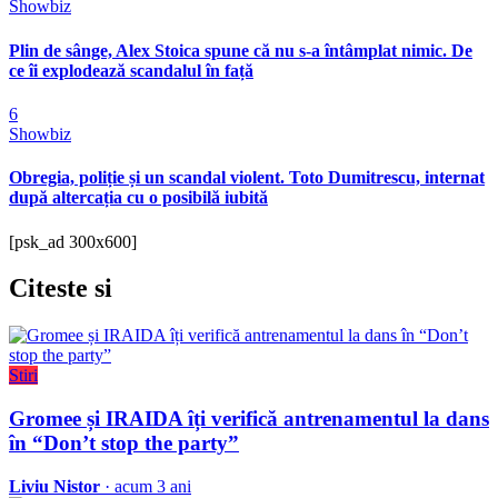
Showbiz
Plin de sânge, Alex Stoica spune că nu s-a întâmplat nimic. De
ce îi explodează scandalul în față
6
Showbiz
Obregia, poliție și un scandal violent. Toto Dumitrescu, internat
după altercația cu o posibilă iubită
[psk_ad 300x600]
Citeste
si
Stiri
Gromee și IRAIDA îți verifică antrenamentul la dans
în “Don’t stop the party”
Liviu Nistor
· acum 3 ani