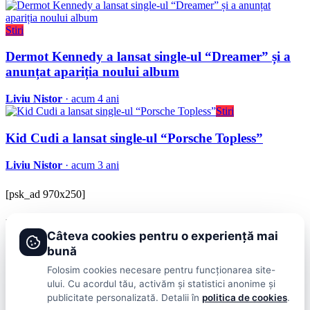
Stiri
Dermot Kennedy a lansat single-ul “Dreamer” și a
anunțat apariția noului album
Liviu Nistor
· acum 4 ani
Stiri
Kid Cudi a lansat single-ul “Porsche Topless”
Liviu Nistor
· acum 3 ani
[psk_ad 970x250]
BRAVOnet
Câteva cookies pentru o experiență mai
Showbiz, vedete si tot ce misca in lumea mondena
bună
Categorii
Folosim cookies necesare pentru funcționarea site-
ului. Cu acordul tău, activăm și statistici anonime și
Stiri
Showbiz
Publicitate
Lifestyle
Health & Beauty
Casa si Gradina
publicitate personalizată. Detalii în
politica de cookies
.