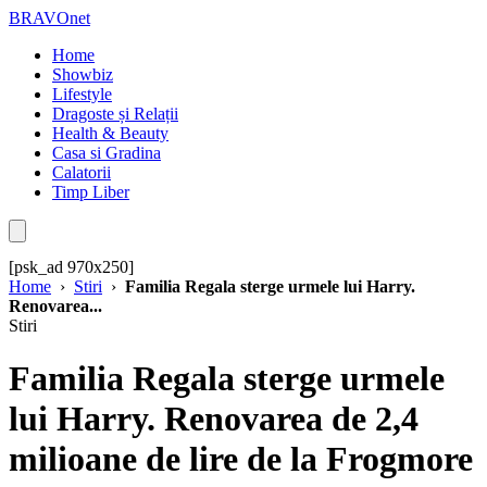
BRAVOnet
Home
Showbiz
Lifestyle
Dragoste și Relații
Health & Beauty
Casa si Gradina
Calatorii
Timp Liber
[psk_ad 970x250]
Home
›
Stiri
›
Familia Regala sterge urmele lui Harry.
Renovarea...
Stiri
Familia Regala sterge urmele
lui Harry. Renovarea de 2,4
milioane de lire de la Frogmore