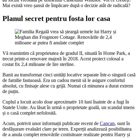
Mai există vreo șansă de împăcare după o decizie atât de radicală?
Planul secret pentru fosta lor casa
Vă reamintim că proprietatea de gradul II, situată în Home Park, a
trecut printr-o renovare majoră în 2018. Acest proiect colosal a
costat fix 2,4 milioane de lire sterline.
Banii au transformat cinci unități locative separate într-o singură casă
de familie fastuoasă. Era un cadou menit să le asigure confortul
absolut, cu finisaje alese cu grijă. Numai că minunea a durat extrem
de puțin.
Cuplul a locuit acolo doar aproximativ 10 luni înainte de a fugi în
Statele Unite. Au lăsat în urmă o proprietate goală, un scandal imens
și o casă complet nefolosită.
Acum, potrivit unor informații publicate recent de
Cancan
, sunt în
desfășurare evaluări clare pe teren. Experții analizează posibilitatea
de a anula complet renovările costisitoare realizate pentru Harry și