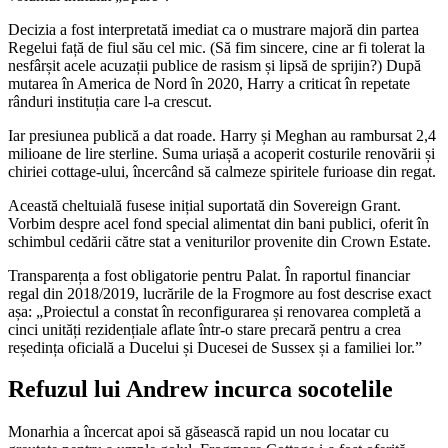
Decizia a fost interpretată imediat ca o mustrare majoră din partea
Regelui față de fiul său cel mic. (Să fim sincere, cine ar fi tolerat la
nesfârșit acele acuzații publice de rasism și lipsă de sprijin?) După
mutarea în America de Nord în 2020, Harry a criticat în repetate
rânduri instituția care l-a crescut.
Iar presiunea publică a dat roade. Harry și Meghan au rambursat 2,4
milioane de lire sterline. Suma uriașă a acoperit costurile renovării și
chiriei cottage-ului, încercând să calmeze spiritele furioase din regat.
Această cheltuială fusese inițial suportată din Sovereign Grant.
Vorbim despre acel fond special alimentat din bani publici, oferit în
schimbul cedării către stat a veniturilor provenite din Crown Estate.
Transparența a fost obligatorie pentru Palat. În raportul financiar
regal din 2018/2019, lucrările de la Frogmore au fost descrise exact
așa: „Proiectul a constat în reconfigurarea și renovarea completă a
cinci unități rezidențiale aflate într-o stare precară pentru a crea
reședința oficială a Ducelui și Ducesei de Sussex și a familiei lor.”
Refuzul lui Andrew incurca socotelile
Monarhia a încercat apoi să găsească rapid un nou locatar cu