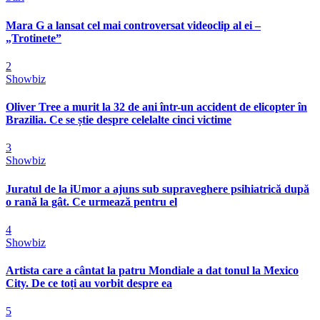
Mara G a lansat cel mai controversat videoclip al ei –
„Trotinete”
2
Showbiz
Oliver Tree a murit la 32 de ani într-un accident de elicopter în
Brazilia. Ce se știe despre celelalte cinci victime
3
Showbiz
Juratul de la iUmor a ajuns sub supraveghere psihiatrică după
o rană la gât. Ce urmează pentru el
4
Showbiz
Artista care a cântat la patru Mondiale a dat tonul la Mexico
City. De ce toți au vorbit despre ea
5