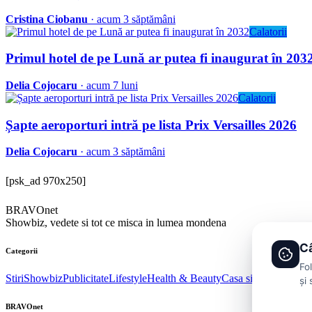
Cristina Ciobanu
· acum 3 săptămâni
Calatorii
Primul hotel de pe Lună ar putea fi inaugurat în 203
Delia Cojocaru
· acum 7 luni
Calatorii
Șapte aeroporturi intră pe lista Prix Versailles 2026
Delia Cojocaru
· acum 3 săptămâni
[psk_ad 970x250]
BRAVOnet
Showbiz, vedete si tot ce misca in lumea mondena
Câ
Categorii
Fo
Stiri
Showbiz
Publicitate
Lifestyle
Health & Beauty
Casa si Gradina
și 
BRAVOnet