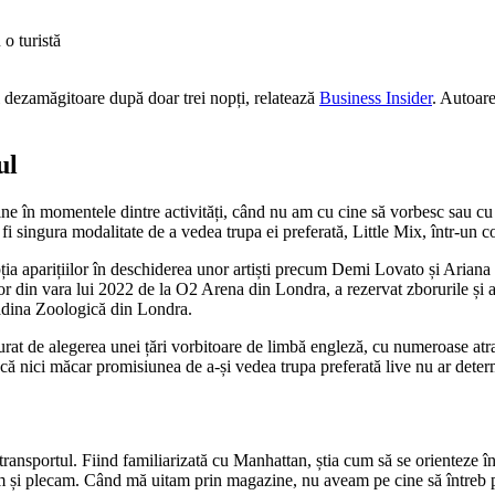
fi dezamăgitoare după doar trei nopți, relatează
Business Insider
. Autoare
ul
bine în momentele dintre activități, când nu am cu cine să vorbesc sau cu
 fi singura modalitate de a vedea trupa ei preferată, Little Mix, într-un co
ția aparițiilor în deschiderea unor artiști precum Demi Lovato și Ariana 
or din vara lui 2022 de la O2 Arena din Londra, a rezervat zborurile și a s
ădina Zoologică din Londra.
rat de alegerea unei țări vorbitoare de limbă engleză, cu numeroase atra
a că nici măcar promisiunea de a-și vedea trupa preferată live nu ar deter
transportul. Fiind familiarizată cu Manhattan, știa cum să se orienteze î
și plecam. Când mă uitam prin magazine, nu aveam pe cine să întreb p