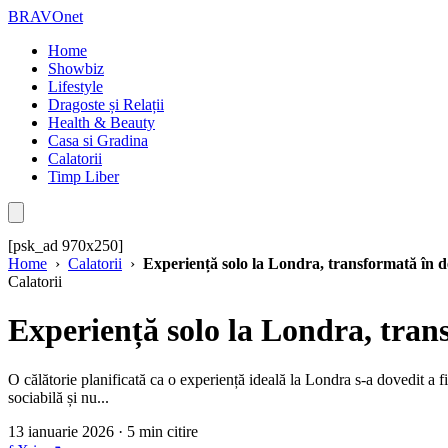
BRAVOnet
Home
Showbiz
Lifestyle
Dragoste și Relații
Health & Beauty
Casa si Gradina
Calatorii
Timp Liber
[psk_ad 970x250]
Home
›
Calatorii
›
Experiență solo la Londra, transformată în d
Calatorii
Experiență solo la Londra, tran
O călătorie planificată ca o experiență ideală la Londra s-a dovedit a 
sociabilă și nu...
13 ianuarie 2026 · 5 min citire