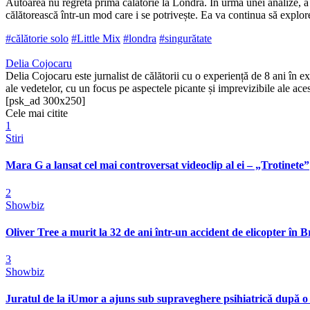
Autoarea nu regretă prima călătorie la Londra. În urma unei analize, a r
călătorească într-un mod care i se potrivește. Ea va continua să explore
#călătorie solo
#Little Mix
#londra
#singurătate
Delia Cojocaru
Delia Cojocaru este jurnalist de călătorii cu o experiență de 8 ani în expl
ale vedetelor, cu un focus pe aspectele picante și imprevizibile ale aces
[psk_ad 300x250]
Cele mai citite
1
Stiri
Mara G a lansat cel mai controversat videoclip al ei – „Trotinete”
2
Showbiz
Oliver Tree a murit la 32 de ani într-un accident de elicopter în Bra
3
Showbiz
Juratul de la iUmor a ajuns sub supraveghere psihiatrică după o