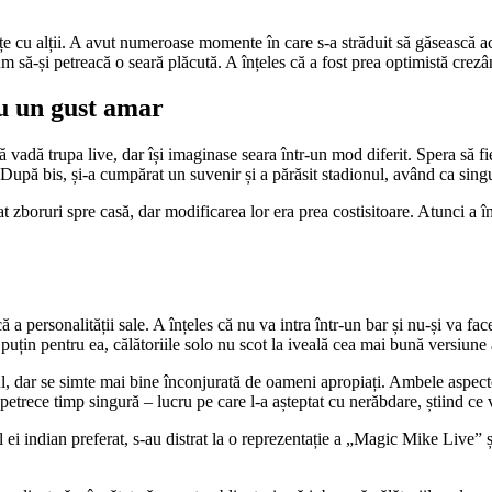
cu alții. A avut numeroase momente în care s-a străduit să găsească activi
 să-și petreacă o seară plăcută. A înțeles că a fost prea optimistă crezân
u un gust amar
vadă trupa live, dar își imaginase seara într-un mod diferit. Spera să fie
 După bis, și-a cumpărat un suvenir și a părăsit stadionul, având ca singu
tat zboruri spre casă, dar modificarea lor era prea costisitoare. Atunci a
a personalității sale. A înțeles că nu va intra într-un bar și nu-și va face
l puțin pentru ea, călătoriile solo nu scot la iveală cea mai bună versiune 
, dar se simte mai bine înconjurată de oameni apropiați. Ambele aspecte 
etrece timp singură – lucru pe care l-a așteptat cu nerăbdare, știind ce v
ul ei indian preferat, s-au distrat la o reprezentație a „Magic Mike Live” 