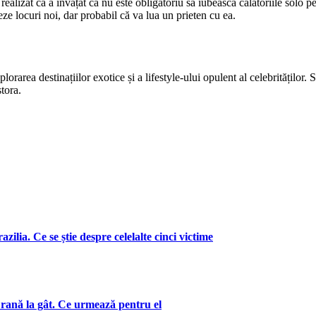
ealizat că a învățat că nu este obligatoriu să iubească călătoriile solo pe
ze locuri noi, dar probabil că va lua un prieten cu ea.
orarea destinațiilor exotice și a lifestyle-ului opulent al celebrităților. 
tora.
zilia. Ce se știe despre celelalte cinci victime
 rană la gât. Ce urmează pentru el