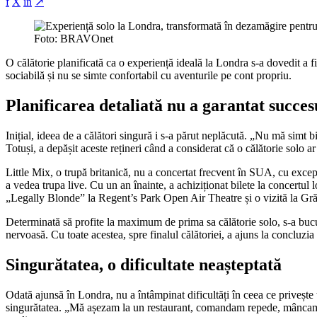
f
X
in
↗
Foto: BRAVOnet
O călătorie planificată ca o experiență ideală la Londra s-a dovedit a 
sociabilă și nu se simte confortabil cu aventurile pe cont propriu.
Planificarea detaliată nu a garantat succes
Inițial, ideea de a călători singură i s-a părut neplăcută. „Nu mă simt 
Totuși, a depășit aceste rețineri când a considerat că o călătorie solo ar
Little Mix, o trupă britanică, nu a concertat frecvent în SUA, cu excep
a vedea trupa live. Cu un an înainte, a achiziționat bilete la concertul l
„Legally Blonde” la Regent’s Park Open Air Theatre și o vizită la Gr
Determinată să profite la maximum de prima sa călătorie solo, s-a bucu
nervoasă. Cu toate acestea, spre finalul călătoriei, a ajuns la concluzi
Singurătatea, o dificultate neașteptată
Odată ajunsă în Londra, nu a întâmpinat dificultăți în ceea ce privește 
singurătatea. „Mă așezam la un restaurant, comandam repede, mâncam 