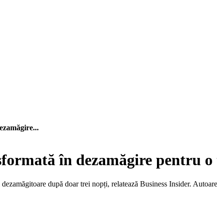
ezamăgire...
sformată în dezamăgire pentru o 
fi dezamăgitoare după doar trei nopți, relatează Business Insider. Autoar