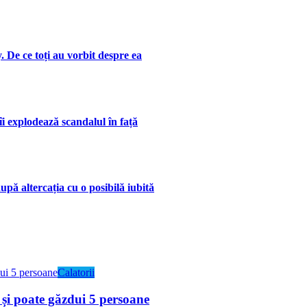
. De ce toți au vorbit despre ea
îi explodează scandalul în față
upă altercația cu o posibilă iubită
Calatorii
 și poate găzdui 5 persoane