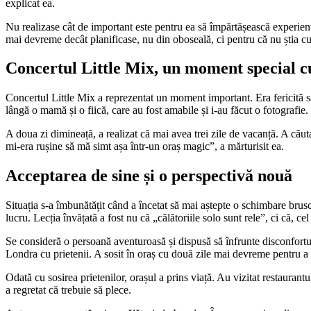
explicat ea.
Nu realizase cât de important este pentru ea să împărtășească experiențe 
mai devreme decât planificase, nu din oboseală, ci pentru că nu știa cum
Concertul Little Mix, un moment special c
Concertul Little Mix a reprezentat un moment important. Era fericită să 
lângă o mamă și o fiică, care au fost amabile și i-au făcut o fotografie.
A doua zi dimineață, a realizat că mai avea trei zile de vacanță. A cău
mi-era rușine să mă simt așa într-un oraș magic”, a mărturisit ea.
Acceptarea de sine și o perspectivă nouă
Situația s-a îmbunătățit când a încetat să mai aștepte o schimbare bruscă 
lucru. Lecția învățată a fost nu că „călătoriile solo sunt rele”, ci că, ce
Se consideră o persoană aventuroasă și dispusă să înfrunte disconfortul
Londra cu prietenii. A sosit în oraș cu două zile mai devreme pentru a p
Odată cu sosirea prietenilor, orașul a prins viață. Au vizitat restaurant
a regretat că trebuie să plece.