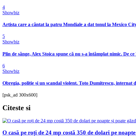
4
Showbiz
Artista care a cântat la patru Mondiale a dat tonul la Mexico City
5
Showbiz
Plin de sânge, Alex Stoica spune că nu s-a întâmplat nimic. De ce 
6
Showbiz
Obregia, poliție și un scandal violent. Toto Dumitrescu, internat d
[psk_ad 300x600]
Citeste
si
O casă pe roți de 24 mp costă 350 de dolari pe noapte