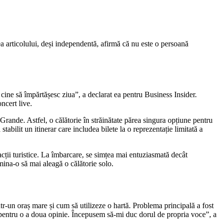
a articolului, deși independentă, afirmă că nu este o persoană
 cine să împărtășesc ziua”, a declarat ea pentru Business Insider.
ncert live.
Grande. Astfel, o călătorie în străinătate părea singura opțiune pentru
tabilit un itinerar care includea bilete la o reprezentație limitată a
cții turistice. La îmbarcare, se simțea mai entuziasmată decât
mina-o să mai aleagă o călătorie solo.
ntr-un oraș mare și cum să utilizeze o hartă. Problema principală a fost
entru o a doua opinie. Începusem să-mi duc dorul de propria voce”, a