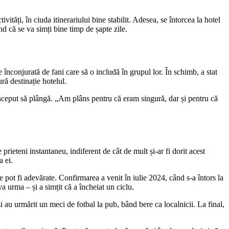
tăți, în ciuda itinerariului bine stabilit. Adesea, se întorcea la hotel
d că se va simți bine timp de șapte zile.
 înconjurată de fani care să o includă în grupul lor. În schimb, a stat
ră destinație hotelul.
 început să plângă. „Am plâns pentru că eram singură, dar și pentru că
 prieteni instantaneu, indiferent de cât de mult și-ar fi dorit acest
a ei.
pot fi adevărate. Confirmarea a venit în iulie 2024, când s-a întors la
a urma – și a simțit că a încheiat un ciclu.
și au urmărit un meci de fotbal la pub, bând bere ca localnicii. La final,