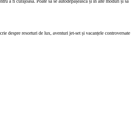
ntru a fi curajoasă. Poate să se autodepășească și în alte moduri și să
Scrie despre resorturi de lux, aventuri jet-set și vacanțele controversate