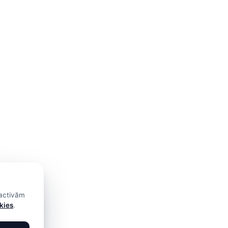
 activăm
okies
.