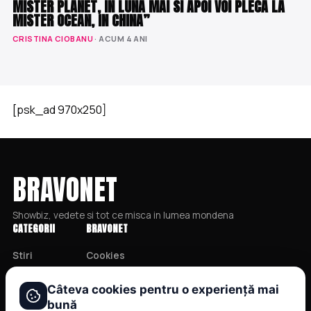
MISTER PLANET, IN LUNA MAI SI APOI VOI PLECA LA
MISTER OCEAN, IN CHINA”
CRISTINA CIOBANU
· ACUM 4 ANI
[psk_ad 970x250]
BRAVONET
Showbiz, vedete si tot ce misca in lumea mondena
CATEGORII
BRAVONET
Stiri
Cookies
Showbiz
Publicitate
Câteva cookies pentru o experiență mai
Publicitate
Politica De Confidentialitate
bună