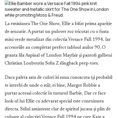
La emisiunea The One Show, Ellie a bifat prima aparitie
de senzatie. A purtat un pulover roz tricotat cu o fusta
mini verde metalizat din colectia Versace Fall 1994. Iar
accesoriile au completat perfect tabloul anilor 90. O
geanta lila Aspinal of London Mayfair și pantofi galbeni
Christian Louboutin Sofia Z slingback peep-toes.
Daca paleta asta de culori iti suna cunoscuta (și probabil
te intrebi de unde o stii), ei bine, Margot Robbie a
purtat aceeasi colectie în turneul Barbie. Dar ce face
look-ul lui Ellie cu adevarat special este conexiunea
directa. Stilul aminteste clar de spiritul jucaus și plin de
culoare al colectiei Versace Fall 1994 pe care Kate a