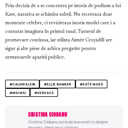
Prin decizia de a se concentra pe istoria de podium a lui
Kate, narativa se schimba subtil. Nu recreeaza doar
momente celebre, ci reviziteaza istoria modei care i-a
conturat imaginea în primul rand. Turneul de
promovare continua, iar stilista Aimée Croysdill are
sigur și alte piese de arhiva pregatite pentru
urmatoarele aparitii publice.
#CALVIN KLEIN
#ELLIE BAMBER
#KATE MOSS
#MIU MIU
#VERSACE
CRISTINA CIOBANU
Cristina Ciobanu scrie pe bravonet.ro despre
showbiz, lifestyle și călătorii.