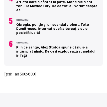
Artista care a cântat la patru Mondiale a dat
tonul la Mexico City. De ce toți au vorbit despre
ea
5
SHOWBIZ
Obregia, poliție și un scandal violent. Toto
Dumitrescu, internat după altercația cu o
posibilă iubită
6
SHOWBIZ
Plin de sânge, Alex Stoica spune că nu s-a
întâmplat nimic. De ce îi explodează scandalul
în față
[psk_ad 300x600]