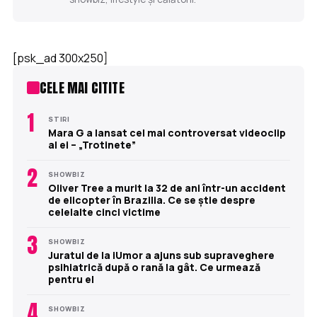
[psk_ad 300x250]
CELE MAI CITITE
1
STIRI
Mara G a lansat cel mai controversat videoclip
al ei – „Trotinete”
2
SHOWBIZ
Oliver Tree a murit la 32 de ani într-un accident
de elicopter în Brazilia. Ce se știe despre
celelalte cinci victime
3
SHOWBIZ
Juratul de la iUmor a ajuns sub supraveghere
psihiatrică după o rană la gât. Ce urmează
pentru el
4
SHOWBIZ