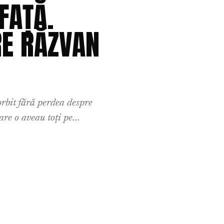
FAȚĂ.
RE RĂZVAN
orbit fără perdea despre
re o aveau toți pe...