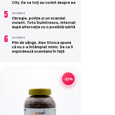
City. De ce toți au vorbit despre ea
5
SHOWBIZ
Obregia, poliție și un scandal
violent. Toto Dumitrescu, internat
după altercația cu o posibilă iubită
6
SHOWBIZ
Plin de sânge, Alex Stoica spune
că nu s-a întâmplat nimic. De ce îi
explodează scandalul în față
-22%