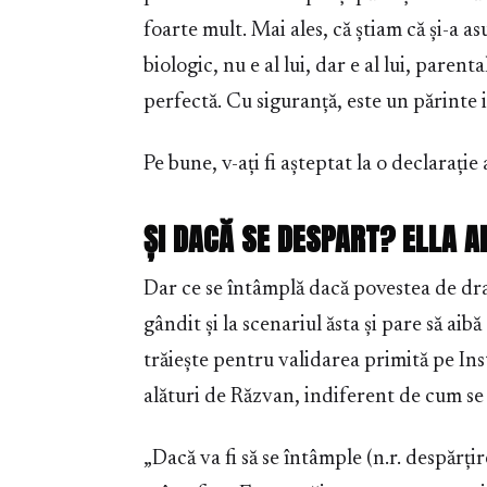
foarte mult. Mai ales, că știam că și-a 
biologic, nu e al lui, dar e al lui, paren
perfectă. Cu siguranță, este un părinte i
Pe bune, v-ați fi așteptat la o declarați
ȘI DACĂ SE DESPART? ELLA A
Dar ce se întâmplă dacă povestea de dra
gândit și la scenariul ăsta și pare să aib
trăiește pentru validarea primită pe Ins
alături de Răzvan, indiferent de cum se
„Dacă va fi să se întâmple (n.r. despărțir