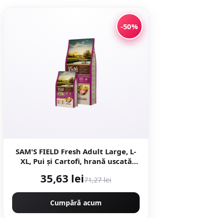
-50%
SAM'S FIELD Fresh Adult Large, L-
XL, Pui și Cartofi, hrană uscată
conținut redus cereale câini,
35,63 lei
71,27 lei
2.5kg
Cumpără acum