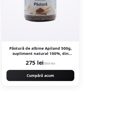
Păstură de albine Apiland 500g,
supliment natural 100%, din
polen fermentat - Default Title
275 lei
353 lei
Cumpără acum