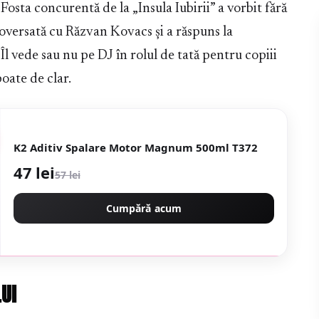
 Fosta concurentă de la „Insula Iubirii” a vorbit fără
oversată cu Răzvan Kovacs și a răspuns la
Îl vede sau nu pe DJ în rolul de tată pentru copiii
poate de clar.
K2 Aditiv Spalare Motor Magnum 500ml T372
47 lei
57 lei
Cumpără acum
UI