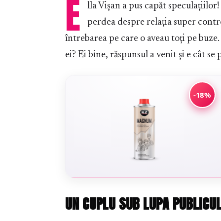
E
lla Vișan a pus capăt speculațiilor!
perdea despre relația super contr
întrebarea pe care o aveau toți pe buze. 
ei? Ei bine, răspunsul a venit și e cât se 
-18%
UN CUPLU SUB LUPA PUBLICUL