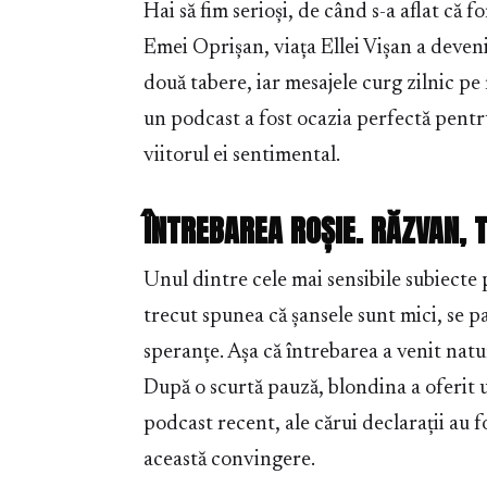
Hai să fim serioși, de când s-a aflat că
Emei Oprișan, viața Ellei Vișan a devenit
două tabere, iar mesajele curg zilnic pe r
un podcast a fost ocazia perfectă pentru
viitorul ei sentimental.
ÎNTREBAREA ROȘIE. RĂZVAN, T
Unul dintre cele mai sensibile subiecte p
trecut spunea că șansele sunt mici, se p
speranțe. Așa că întrebarea a venit natu
După o scurtă pauză, blondina a oferit 
podcast recent, ale cărui declarații au 
această convingere.