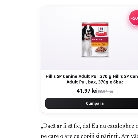
-5
Hill's SP Canine Adult Pui, 370 g Hill's SP Ca
Adult Pui, bax, 370g x 6buc
41,97 lei
83,94 lei
Cumpără
„Dacă ar fi să fie, da! Eu nu cataloghez 
pe care o are cu copiii și părinții. Am vă