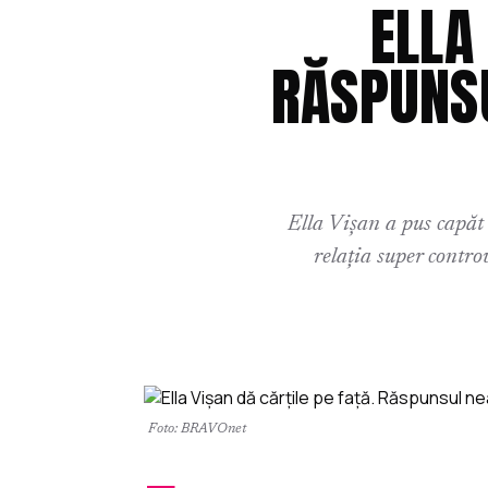
ELLA
RĂSPUNSU
Ella Vișan a pus capăt 
relația super contro
Foto: BRAVOnet