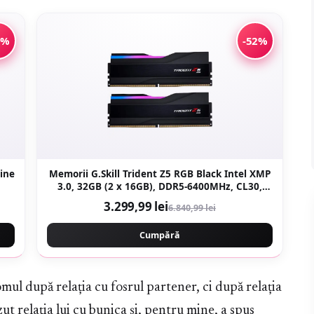
0%
-52%
nine
Memorii G.Skill Trident Z5 RGB Black Intel XMP
3.0, 32GB (2 x 16GB), DDR5-6400MHz, CL30,
Dual Channel
3.299,99 lei
6.840,99 lei
Cumpără
omul după relația cu fosrul partener, ci după relația
zut relația lui cu bunica și, pentru mine, a spus