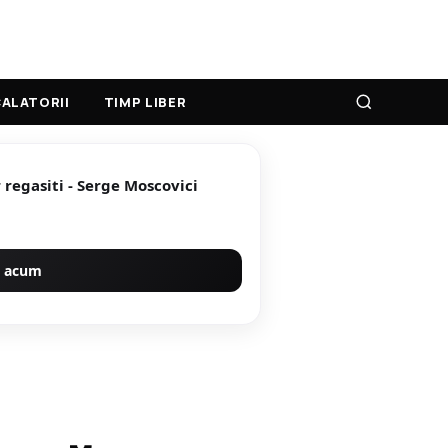
ALATORII
TIMP LIBER
 regasiti - Serge Moscovici
 acum