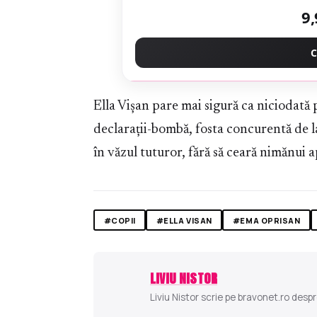
9,
C
Ella Vișan pare mai sigură ca niciodată p
declarații-bombă, fosta concurentă de la 
în văzul tuturor, fără să ceară nimănui 
#COPII
#ELLA VISAN
#EMA OPRISAN
LIVIU NISTOR
Liviu Nistor scrie pe bravonet.ro despr