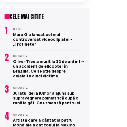
CELE MAI CITITE
1
STIRI
Mara G a lansat cel mai
controversat videoclip al ei –
„Trotinete”
2
SHOWBIZ
Oliver Tree a murit la 32 de ani într-
un accident de elicopter în
Brazilia. Ce se știe despre
celelalte cinci victime
3
SHOWBIZ
Juratul de la iUmor a ajuns sub
supraveghere psihiatrică după o
rană la gât. Ce urmează pentru el
4
SHOWBIZ
Artista care a cântat la patru
Mondiale a dat tonul la Mexico