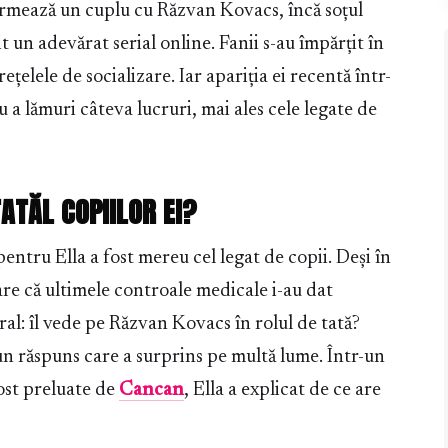
 formează un cuplu cu Răzvan Kovacs, încă soțul
 un adevărat serial online. Fanii s-au împărțit în
ețelele de socializare. Iar apariția ei recentă într-
 a lămuri câteva lucruri, mai ales cele legate de
ATĂL COPIILOR EI?
entru Ella a fost mereu cel legat de copii. Deși în
are că ultimele controale medicale i-au dat
ral: îl vede pe Răzvan Kovacs în rolul de tată?
un răspuns care a surprins pe multă lume. Într-un
fost preluate de
Cancan
, Ella a explicat de ce are