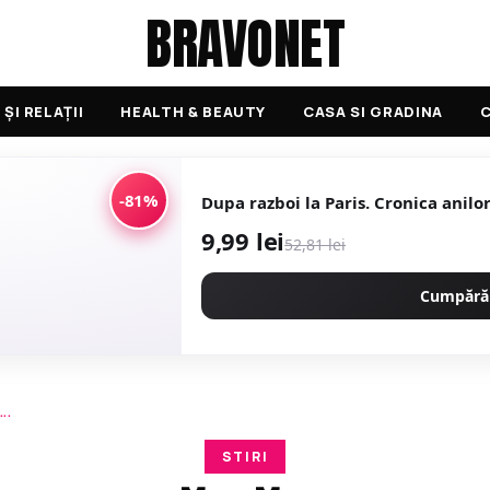
BRAVONET
ȘI RELAȚII
HEALTH & BEAUTY
CASA SI GRADINA
C
-81%
Dupa razboi la Paris. Cronica anilor
9,99 lei
52,81 lei
Cumpără
..
STIRI