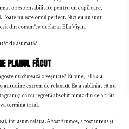
asumat o responsabilitate pentru un copil care,
tal. Poate nu este omul perfect. Nici eu nu sunt
esit din comun”, a declarat Ella Vișan.
e atât de asumată?
RE PLANUL FĂCUT
goste nu durează o veșnicie? Ei bine, Ella s-a
ă o atitudine extrem de relaxată. Ea a subliniat că nu
tagram și că nu regretă absolut nimic din ce a trăit
 va termina totul.
ea), îmi asum relația. A fost frumos, a fost intens și