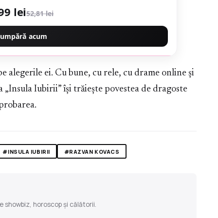
99 lei
52,81 lei
umpără acum
e alegerile ei. Cu bune, cu rele, cu drame online și
„Insula Iubirii” își trăiește povestea de dragoste
aprobarea.
#INSULA IUBIRII
#RAZVAN KOVACS
e showbiz, horoscop și călătorii.