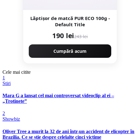
Lăptişor de matcă PUR ECO 100g -
Default Title
190 lei
243 lei
Cumpără acum
Cele mai citite
1
Stiri
Mara G a lansat cel mai controversat videoclip al ei –
„Trotinete”
2
Showbiz
Oliver Tree a murit la 32 de ani într-un accident de elicopter în
Brazilia. Ce se știe despre celelalte cinci victime