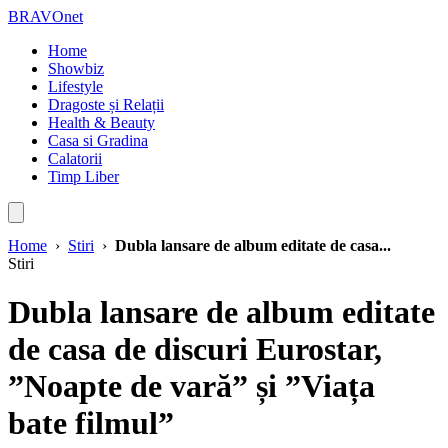
BRAVOnet
Home
Showbiz
Lifestyle
Dragoste și Relații
Health & Beauty
Casa si Gradina
Calatorii
Timp Liber
Home
›
Stiri
›
Dubla lansare de album editate de casa...
Stiri
Dubla lansare de album editate
de casa de discuri Eurostar,
”Noapte de vară” și ”Viața
bate filmul”