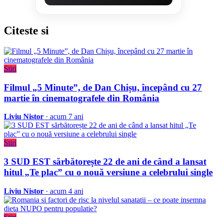
Citeste
si
Stiri
Filmul „5 Minute”, de Dan Chișu, începând cu 27
martie în cinematografele din România
Liviu Nistor
· acum 7 ani
Stiri
3 SUD EST sărbătorește 22 de ani de când a lansat
hitul „Te plac” cu o nouă versiune a celebrului single
Liviu Nistor
· acum 4 ani