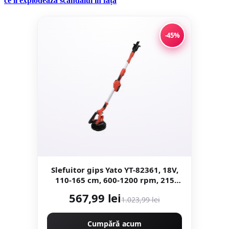
ce îi explodează scandalul în față
-45%
Slefuitor gips Yato YT-82361, 18V,
110-165 cm, 600-1200 rpm, 215
mm, set cu 6 discuri, fara
567,99 lei
1.023,99 lei
acumulator si incarcator
Cumpără acum