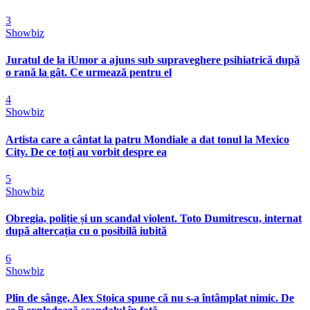
3
Showbiz
Juratul de la iUmor a ajuns sub supraveghere psihiatrică după
o rană la gât. Ce urmează pentru el
4
Showbiz
Artista care a cântat la patru Mondiale a dat tonul la Mexico
City. De ce toți au vorbit despre ea
5
Showbiz
Obregia, poliție și un scandal violent. Toto Dumitrescu, internat
după altercația cu o posibilă iubită
6
Showbiz
Plin de sânge, Alex Stoica spune că nu s-a întâmplat nimic. De