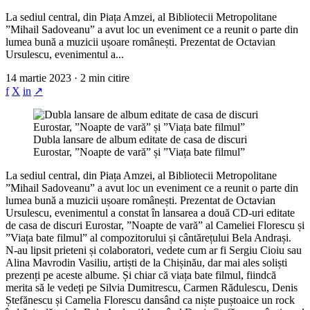
La sediul central, din Piața Amzei, al Bibliotecii Metropolitane
”Mihail Sadoveanu” a avut loc un eveniment ce a reunit o parte din
lumea bună a muzicii ușoare românești. Prezentat de Octavian
Ursulescu, evenimentul a...
14 martie 2023 · 2 min citire
f
X
in
↗
Dubla lansare de album editate de casa de discuri
Eurostar, ”Noapte de vară” și ”Viața bate filmul”
La sediul central, din Piața Amzei, al Bibliotecii Metropolitane
”Mihail Sadoveanu” a avut loc un eveniment ce a reunit o parte din
lumea bună a muzicii ușoare românești. Prezentat de Octavian
Ursulescu, evenimentul a constat în lansarea a două CD-uri editate
de casa de discuri Eurostar, ”Noapte de vară” al Cameliei Florescu și
”Viața bate filmul” al compozitorului și cântărețului Bela Andrași.
N-au lipsit prieteni și colaboratori, vedete cum ar fi Sergiu Cioiu sau
Alina Mavrodin Vasiliu, artiști de la Chișinău, dar mai ales soliști
prezenți pe aceste albume. Și chiar că viața bate filmul, fiindcă
merita să le vedeți pe Silvia Dumitrescu, Carmen Rădulescu, Denis
Ștefănescu și Camelia Florescu dansând ca niște puștoaice un rock