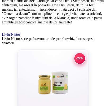
îndrăcit alături de Bela Andrași! Iar când Denis Ștefănescu, în timpul
cântecului, s-a așezat în poală lui Tavi Ursulescu, delirul a fost
maxim, iar entuziasmul – incandescent. Iată deci că solistele din
”Generația de aur” sunt mai pline de energie și vitalitate ca oricând,
aviz organizatorilor festivalului de la Mamaia, unde toate cele patru
amintite au fost cândva, înainte de 89, laureate!
Liviu Nistor
Liviu Nistor scrie pe bravonet.ro despre showbiz, horoscop și
călătorii.
-22%