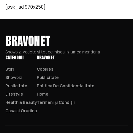
[psk_ad 970x250]
BRAVONET
Showbiz, vedete si tot ce misca in lumea mondena
CATEGORII
BRAVONET
Stiri
Cookies
Showbiz
Publicitate
Publicitate
Politica De Confidentialitate
Lifestyle
Home
Health & Beauty
Termeni și Condiții
Casa si Gradina