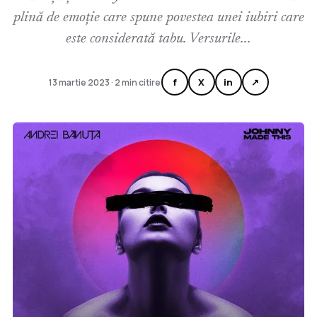
plină de emoție care spune povestea unei iubiri care
este considerată tabu. Versurile...
f
X
in
↗
13 martie 2023 · 2 min citire