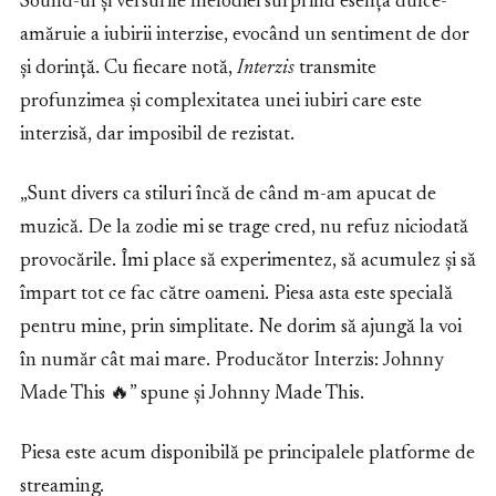
Sound-ul și versurile melodiei surprind esența dulce-
amăruie a iubirii interzise, evocând un sentiment de dor
și dorință. Cu fiecare notă,
Interzis
transmite
profunzimea și complexitatea unei iubiri care este
interzisă, dar imposibil de rezistat.
„Sunt divers ca stiluri încă de când m-am apucat de
muzică. De la zodie mi se trage cred, nu refuz niciodată
provocările. Îmi place să experimentez, să acumulez și să
împart tot ce fac către oameni. Piesa asta este specială
pentru mine, prin simplitate. Ne dorim să ajungă la voi
în număr cât mai mare. Producător Interzis: Johnny
Made This 🔥” spune și Johnny Made This.
Piesa este acum disponibilă pe principalele platforme de
streaming.