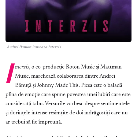
Andrei Banuta lanseaza Interzis
I
nterzis
, o co-producție Roton Music și Mattman
Music, marchează colaborarea dintre Andrei
Bănuță și Johnny Made This. Piesa este o baladă
plină de emoție care spune povestea unei iubiri care este
considerată tabu. Versurile vorbesc despre sentimentele
și dorințele intense resimțite de doi indrăgostiți care nu
ar trebui să fie împreună.