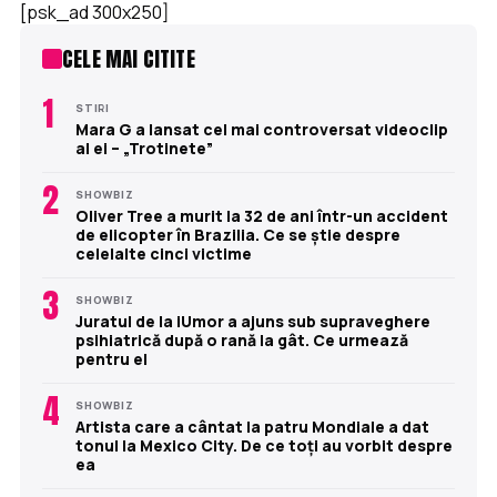
[psk_ad 300x250]
CELE MAI CITITE
1
STIRI
Mara G a lansat cel mai controversat videoclip
al ei – „Trotinete”
2
SHOWBIZ
Oliver Tree a murit la 32 de ani într-un accident
de elicopter în Brazilia. Ce se știe despre
celelalte cinci victime
3
SHOWBIZ
Juratul de la iUmor a ajuns sub supraveghere
psihiatrică după o rană la gât. Ce urmează
pentru el
4
SHOWBIZ
Artista care a cântat la patru Mondiale a dat
tonul la Mexico City. De ce toți au vorbit despre
ea