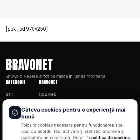
[psk_ad 970x250]
BRAVONET
Showbiz, vedete si tot ce misca in lumea mondena
CATEGORII
BRAVONET
Stiri
Cookies
Showbiz
Publicitate
Câteva cookies pentru o experiență mai
Publicitate
Politica De Confidentialitate
bună
Lifestyle
Home
Folosim cookies necesare pentru funcționarea site-
Health & Beauty
Termeni și Condiții
ului. Cu acordul tău, activăm și statistici anonime și
publicitate personalizată. Detalii în
politica de cookies
.
Casa si Gradina