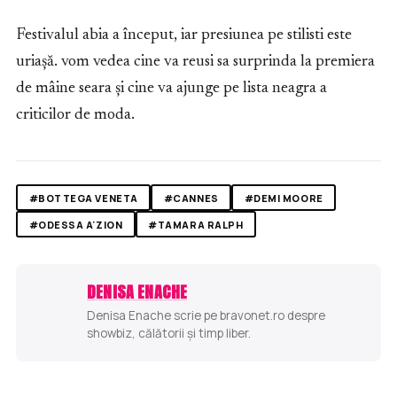
Festivalul abia a început, iar presiunea pe stilisti este
uriașă. vom vedea cine va reusi sa surprinda la premiera
de mâine seara și cine va ajunge pe lista neagra a
criticilor de moda.
#BOTTEGA VENETA
#CANNES
#DEMI MOORE
#ODESSA A'ZION
#TAMARA RALPH
DENISA ENACHE
Denisa Enache scrie pe bravonet.ro despre
showbiz, călătorii și timp liber.