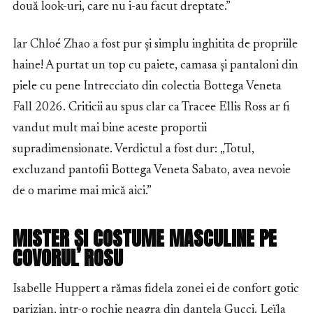
două look-uri, care nu i-au facut dreptate.”
Iar Chloé Zhao a fost pur și simplu inghitita de propriile
haine! A purtat un top cu paiete, camasa și pantaloni din
piele cu pene Intrecciato din colectia Bottega Veneta
Fall 2026. Criticii au spus clar ca Tracee Ellis Ross ar fi
vandut mult mai bine aceste proportii
supradimensionate. Verdictul a fost dur: „Totul,
excluzand pantofii Bottega Veneta Sabato, avea nevoie
de o marime mai mică aici.”
MISTER ȘI COSTUME MASCULINE PE
COVORUL ROSU
Isabelle Huppert a rămas fidela zonei ei de confort gotic
parizian, intr-o rochie neagra din dantela Gucci. Leïla