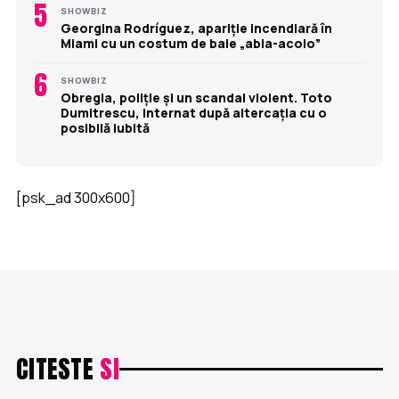
5
SHOWBIZ
Georgina Rodríguez, apariție incendiară în
Miami cu un costum de baie „abia-acolo”
6
SHOWBIZ
Obregia, poliție și un scandal violent. Toto
Dumitrescu, internat după altercația cu o
posibilă iubită
[psk_ad 300x600]
CITESTE
SI