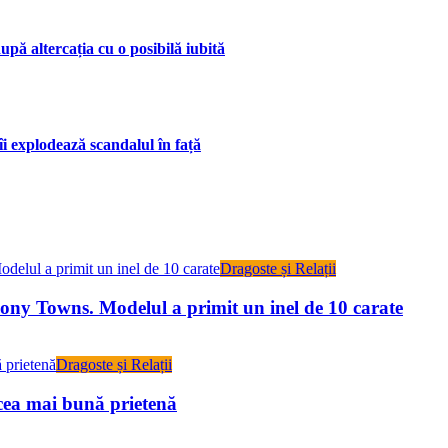
upă altercația cu o posibilă iubită
îi explodează scandalul în față
Dragoste și Relații
ony Towns. Modelul a primit un inel de 10 carate
Dragoste și Relații
cea mai bună prietenă