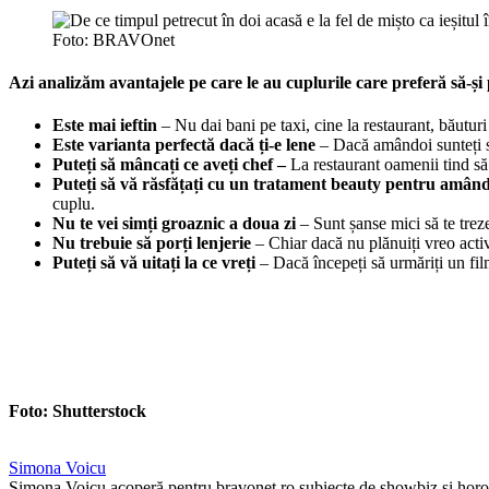
Foto: BRAVOnet
Azi analizăm avantajele pe care le au cuplurile care preferă să-și p
Este mai ieftin
– Nu dai bani pe taxi, cine la restaurant, băuturi
Este varianta perfectă dacă ți-e lene
– Dacă amândoi sunteți se
Puteți să mâncați ce aveți chef –
La restaurant oamenii tind să 
Puteți să vă răsfățați cu un tratament beauty pentru amân
cuplu.
Nu te vei simți groaznic a doua zi
– Sunt șanse mici să te trez
Nu trebuie să porți lenjerie
– Chiar dacă nu plănuiți vreo activ
Puteți să vă uitați la ce vreți
– Dacă începeți să urmăriți un film
Foto: Shutterstock
Simona Voicu
Simona Voicu acoperă pentru bravonet.ro subiecte de showbiz și hor