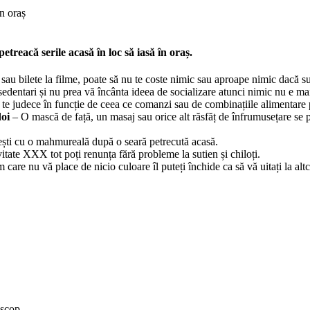
etreacă serile acasă în loc să iasă în oraș.
 sau bilete la filme, poate să nu te coste nimic sau aproape nimic dacă su
dentari și nu prea vă încânta ideea de socializare atunci nimic nu e ma
te judece în funcție de ceea ce comanzi sau de combinațiile alimentare pe 
doi
– O mască de față, un masaj sau orice alt răsfăț de înfrumusețare se p
ești cu o mahmureală după o seară petrecută acasă.
itate XXX tot poți renunța fără probleme la sutien și chiloți.
 care nu vă place de nicio culoare îl puteți închide ca să vă uitați la altc
oscop.