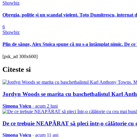
Showbiz
Obregia, poliție și un scandal violent. Toto Dumitrescu, internat d
6
Showbiz
Plin de sânge, Alex Stoica spune că nu s-a întâmplat nimic. De ce 
[psk_ad 300x600]
Citeste
si
Jordyn Woods se marita cu baschetbalistul Karl Anth
Simona Voicu
· acum 2 luni
De ce trebuie NEAPĂRAT să pleci într-o călătorie cu 
Simona Voicu
· acum 11 ani