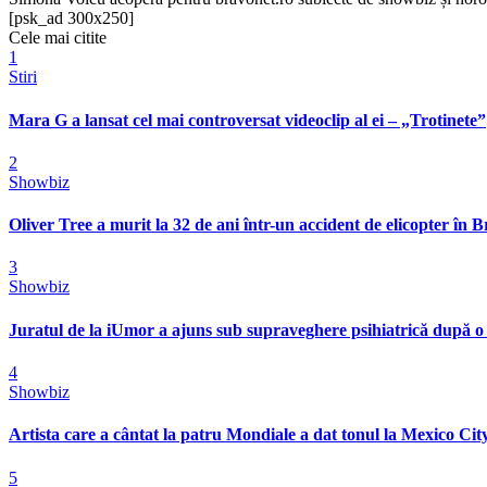
[psk_ad 300x250]
Cele mai citite
1
Stiri
Mara G a lansat cel mai controversat videoclip al ei – „Trotinete”
2
Showbiz
Oliver Tree a murit la 32 de ani într-un accident de elicopter în Bra
3
Showbiz
Juratul de la iUmor a ajuns sub supraveghere psihiatrică după o
4
Showbiz
Artista care a cântat la patru Mondiale a dat tonul la Mexico City
5