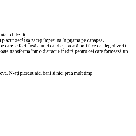
nteți chibzuiți.
i plăcut decât să zaceți împreună în pijama pe canapea.
care le faci. Însă atunci când ești acasă poți face ce alegeri vrei tu.
oate transforma într-o distracție inedită pentru cei care formează un
eva. N-ați pierdut nici bani și nici prea mult timp.