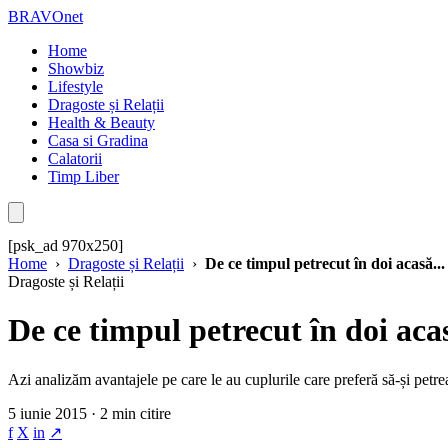
BRAVOnet
Home
Showbiz
Lifestyle
Dragoste și Relații
Health & Beauty
Casa si Gradina
Calatorii
Timp Liber
[psk_ad 970x250]
Home
›
Dragoste și Relații
›
De ce timpul petrecut în doi acasă...
Dragoste și Relații
De ce timpul petrecut în doi acasă
Azi analizăm avantajele pe care le au cuplurile care preferă să-și petreac
5 iunie 2015 · 2 min citire
f
X
in
↗